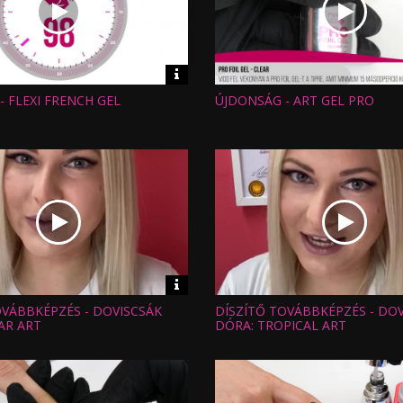
Video
információk
- FLEXI FRENCH GEL
ÚJDONSÁG - ART GEL PRO
Hossz:
:
Nézettség:
Értékelés:
Feltöltve:
Video
információk
OVÁBBKÉPZÉS - DOVISCSÁK
DÍSZÍTŐ TOVÁBBKÉPZÉS - DO
Hossz:
:
Nézettség:
AR ART
DÓRA: TROPICAL ART
Értékelés:
Feltöltve: