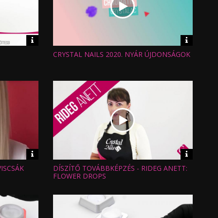
Video
Video
információk
informáci
CRYSTAL NAILS 2020. NYÁR ÚJDONSÁGOK
Hossz:
Nézettség:
Értékelés:
Feltöltve:
Video
Video
információk
informáci
VISCSÁK
DÍSZÍTŐ TOVÁBBKÉPZÉS - RIDEG ANETT:
Hossz:
Nézettség:
FLOWER DROPS
Értékelés:
Feltöltve: