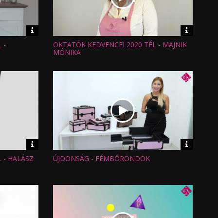
Video
Video
információk
informáci
 -
OKTATÓK KEDVENCEI 2020 TÉL - MAJNIK
Hossz:
Nézettség:
MÓNIKA
Értékelés:
Feltöltve:
Video
Video
információk
informáci
 - HALÁSZ
ÚJDONSÁG - FÉMBŐRÖNDÖK
Hossz:
Nézettség:
Értékelés:
Feltöltve: