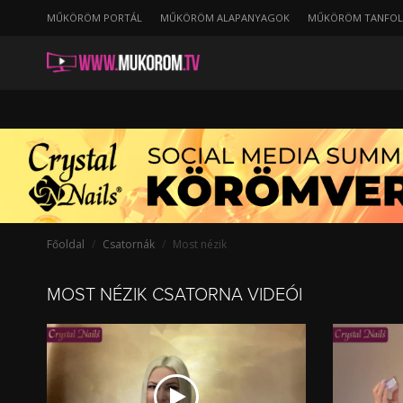
string(19) "/most-nezik?page=12"
MŰKÖRÖM PORTÁL
MŰKÖRÖM ALAPANYAGOK
MŰKÖRÖM TANFO
Főoldal
Csatornák
Most nézik
MOST NÉZIK CSATORNA VIDEÓI