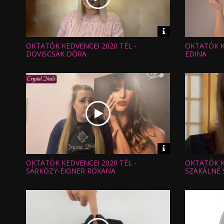
Video
információk
OKTATÓK KEDVENCEI 2020 TÉL -
OKTATÓK KE
Hossz:
Hossz:
Nézettség:
Nézettség
DOVISCSÁK DÓRA
EDINA
Értékelés:
Értékelés:
Feltöltve:
Feltöltve:
Video
információk
OKTATÓK KEDVENCEI 2020 TÉL -
OKTATÓK K
Hossz:
Hossz:
Nézettség:
Nézettség
SÁRKÖZY-EIGNER ROXANA
SZAKÁLNÉ 
Értékelés:
Értékelés:
Feltöltve:
Feltöltve: