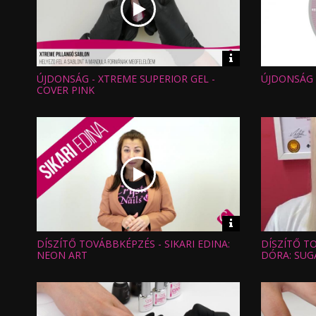
Video
információk
ÚJDONSÁG - XTREME SUPERIOR GEL -
ÚJDONSÁG 
Hossz:
Hossz:
Nézettség:
Nézettség
COVER PINK
Értékelés:
Értékelés:
Feltöltve:
Feltöltve:
Video
információk
DÍSZÍTŐ TOVÁBBKÉPZÉS - SIKARI EDINA:
DÍSZÍTŐ T
Hossz:
Hossz:
Nézettség:
Nézettség
NEON ART
DÓRA: SUG
Értékelés:
Értékelés:
Feltöltve:
Feltöltve: