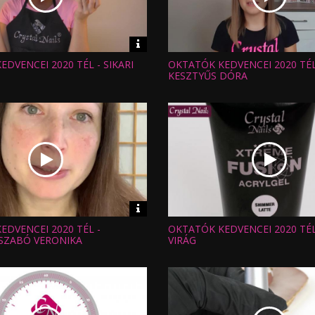
Video
információk
DVENCEI 2020 TÉL - SIKARI
OKTATÓK KEDVENCEI 2020 TÉL
Hossz:
:
Nézettség:
KESZTYŰS DÓRA
Értékelés:
Feltöltve:
Video
információk
EDVENCEI 2020 TÉL -
OKTATÓK KEDVENCEI 2020 TÉL
Hossz:
:
Nézettség:
SZABÓ VERONIKA
VIRÁG
Értékelés:
Feltöltve: