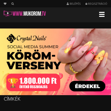
BELÉPÉS
REGISZTRÁCIÓ
Menu
Ne
felejts
megnézni!
:)
CÍMKÉK