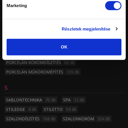
Marketing
O
OROSZ MANDULA
48 db
Részletek megjelenítése
P
OK
PEDIKŰR
20 db
PIPE
48 db
PORCELÁN KÖRÖMDÍSZÍTÉS
66 db
PORCELÁN MŰKÖRÖMÉPÍTÉS
109 db
S
SABLONTECHNIKA
70 db
SPA
12 db
STILEDGE
4 db
STILETTO
54 db
SZALONDÍSZÍTÉS
168 db
SZALONKÖRÖM
204 db