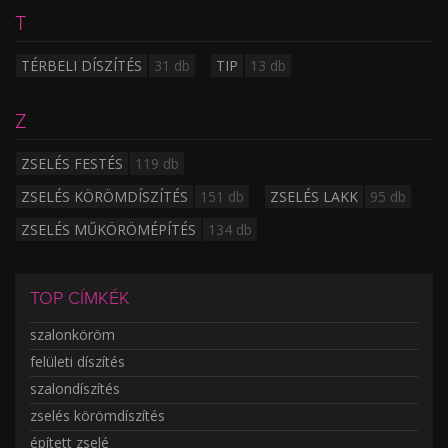
T
TÉRBELI DÍSZÍTÉS
31 db
TIP
13 db
Z
ZSELÉS FESTÉS
119 db
ZSELÉS KÖRÖMDÍSZÍTÉS
151 db
ZSELÉS LAKK
95 db
ZSELÉS MŰKÖRÖMÉPÍTÉS
134 db
TOP CÍMKÉK
szalonköröm
felületi díszítés
szalondíszítés
zselés körömdíszítés
épített zselé