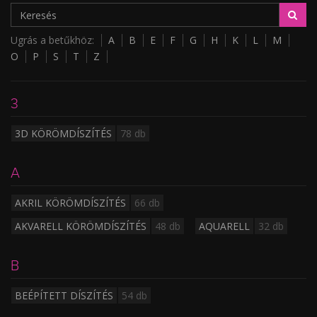
Ugrás a betűkhöz:
A
B
E
F
G
H
K
L
M
O
P
S
T
Z
3
3D KÖRÖMDÍSZÍTÉS
78 db
A
AKRIL KÖRÖMDÍSZÍTÉS
66 db
AKVARELL KÖRÖMDÍSZÍTÉS
48 db
AQUARELL
32 db
B
BEÉPÍTETT DÍSZÍTÉS
54 db