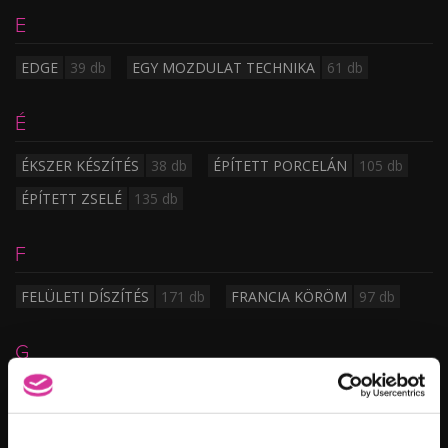
E
EDGE
39 db
EGY MOZDULAT TECHNIKA
61 db
É
ÉKSZER KÉSZÍTÉS
38 db
ÉPÍTETT PORCELÁN
105 db
ÉPÍTETT ZSELÉ
135 db
F
FELÜLETI DÍSZÍTÉS
171 db
FRANCIA KÖRÖM
97 db
G
GABÓ
83 db
GÉL LAKK
132 db
GÓTIKUS MANDULA
57 db