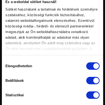
Ez a weboldal sütiket használ!
H
Sütiket használunk a tartalmak és hirdetések személyre
szabásához, közösségi funkciók biztosításához,
HENNA FESTÉS
5 db
valamint weboldalforgalmunk elemzéséhez. Ezenkívül
közösségi média-, hirdető- és elemező partnereinkkel
K
megosztjuk az Ön weboldalhasználatra vonatkozó
adatait, akik kombinálhatják az adatokat más olyan
KÉZÁPOLÁS
19 db
KOCKA KÖRÖM
92 db
adatokkal, amelyeket Ön adott meg számukra vagy az
Ön által használt más szolgáltatásokból gyűjtöttek. A
KÖRÖMÁGY HOSSZABBÍTÁS
115 db
weboldalon való böngészés folytatásával Ön hozzájárul a
KÖRÖMLAKK
18 db
KUBE NAIL
4 db
sütik használatához.
Hozzájárulás
Elengedhetetlen
kiválasztása
L
LÁBÁPOLÁS
19 db
LAKKZSELÉ
61 db
Beállítások
M
Statisztikai
MANDULA
80 db
MANIKŰR
39 db
MONROE
3 db