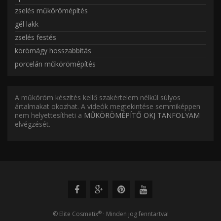
zselés műkörömépítés
gél lakk
zselés festés
körömágy hosszabbítás
porcelán műkörömépítés
A műköröm készítés kellő szakértelem nélkül súlyos
ártalmakat okozhat. A videók megtekintése semmiképpen
nem helyettesítheti a
MŰKÖRÖMÉPÍTŐ OKJ TANFOLYAM
elvégzését.
®
© Elite Cosmetix
· Minden jog fenntartva!