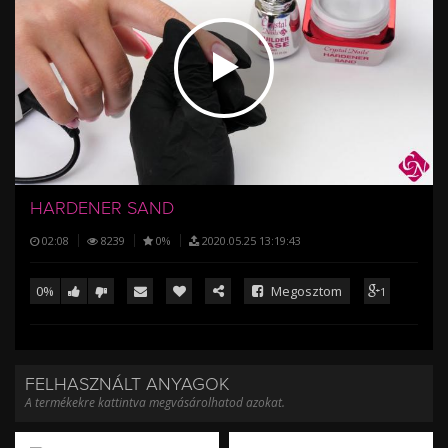
/
HARDENER SAND
02:08
8239
0%
2020.05.25 13:19:43
0%
Megosztom
1
FELHASZNÁLT ANYAGOK
A termékekre kattintva megvásárolhatod azokat.