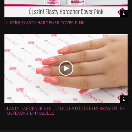
Vid
inf
ÚJ SZÍN! ELASTY HARDENER COVER PINK
Hossz:
Nézettség:
Értékelés:
Feltöltve:
Vid
inf
ELASTY HARDENER GEL - LEOLDHATÓ ECSETES ERŐSÍTŐ -ÉS
Hossz:
Nézettség:
FOLYÉKONY ÉPÍTŐZSELÉ
Értékelés:
Feltöltve: