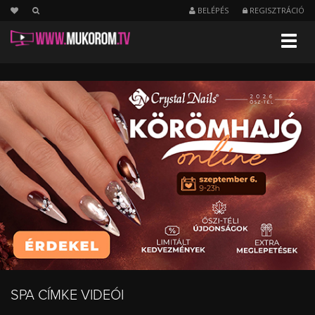
BELÉPÉS
REGISZTRÁCIÓ
Menu
SPA
kezelést
bemutató
videók
SPA CÍMKE VIDEÓI