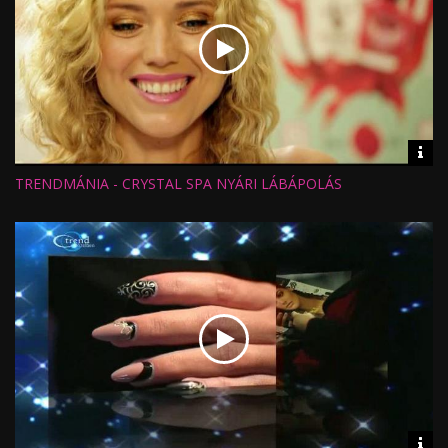
Vid
inf
TRENDMÁNIA - CRYSTAL SPA NYÁRI LÁBÁPOLÁS
Hossz:
Nézettség:
Értékelés:
Feltöltve:
Vid