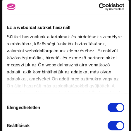
Ez a weboldal sütiket használ!
Sütiket használunk a tartalmak és hirdetések személyre
Vid
inf
szabásához, közösségi funkciók biztosításához,
KÖRÖMHAJÓ BESZÁMOLÓ - 2015 ŐSZ
Hossz:
valamint weboldalforgalmunk elemzéséhez. Ezenkívül
Nézettség:
Értékelés:
közösségi média-, hirdető- és elemező partnereinkkel
Feltöltve:
megosztjuk az Ön weboldalhasználatra vonatkozó
adatait, akik kombinálhatják az adatokat más olyan
adatokkal, amelyeket Ön adott meg számukra vagy az
Ön által használt más szolgáltatásokból gyűjtöttek. A
weboldalon való böngészés folytatásával Ön hozzájárul a
sütik használatához.
Hozzájárulás
Elengedhetetlen
kiválasztása
Vid
Beállítások
inf