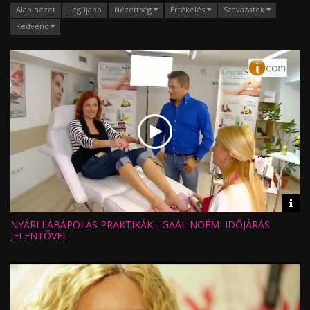
Alap nézet
Legújabb
Nézettség
Értékelés
Szavazatok
Kedvenc
Vid
inf
NYÁRI LÁBÁPOLÁS PRAKTIKÁK - GAÁL NOÉMI IDŐJÁRÁS
Hossz:
Nézettség:
JELENTŐVEL
Értékelés:
Feltöltve: