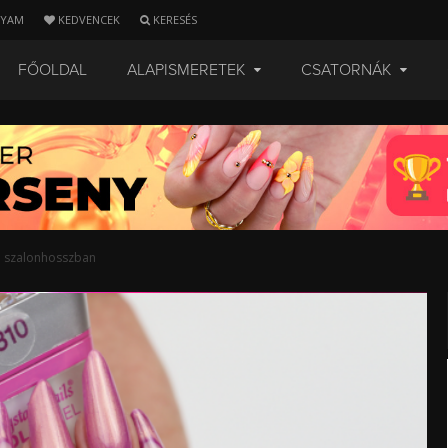
LYAM
KEDVENCEK
KERESÉS
FŐOLDAL
ALAPISMERETEK
CSATORNÁK
e szalonhosszban