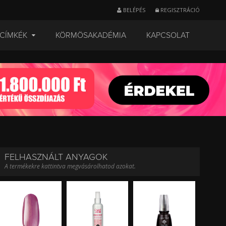
BELÉPÉS
REGISZTRÁCIÓ
CÍMKÉK
KÖRMÖSAKADÉMIA
KAPCSOLAT
FELHASZNÁLT ANYAGOK
A termékekre kattintva megvásárolhatod azokat.