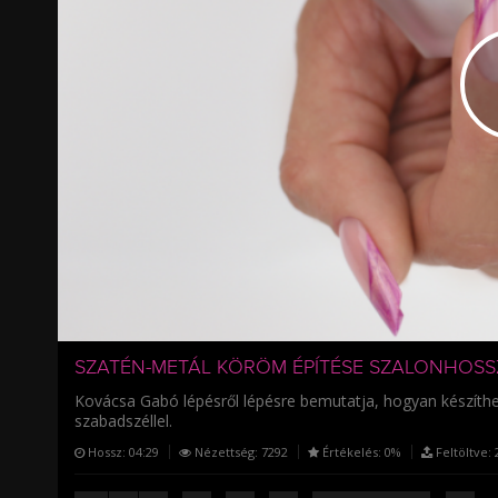
/
SZATÉN-METÁL KÖRÖM ÉPÍTÉSE SZALONHOS
Kovácsa Gabó lépésről lépésre bemutatja, hogyan készíth
szabadszéllel.
Hossz:
04:29
Nézettség:
7292
Értékelés:
0%
Feltöltve:
2