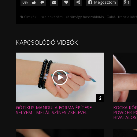
0%
Megosztom
1
Címkék:
szalonköröm
körömágy hosszabbítás
Gabó
francia kö
KAPCSOLÓDÓ VIDEÓK
Video
információk
GÓTIKUS MANDULA FORMA ÉPÍTÉSE
KOCKA KÖRÖ
Hossz:
Hossz:
Nézettség:
Nézettség
SELYEM - METÁL SZÍNES ZSELÉVEL
POWDER P
Értékelés:
Értékelés:
HIVATALOS
Feltöltve:
Feltöltve: