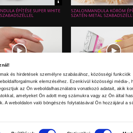
Video
információk
DULA ÉPÍTÉSE SUPER WHITE
SZALONMANDULA KÖRÖM ÉPÍT
Hossz:
:
Nézettség:
SZABADSZÉLLEL
SZATÉN-METÁL SZABADSZÉLL
Értékelés:
Feltöltve:
znál!
Video
almak és hirdetések személyre szabásához, közösségi funkciók
információk
DULA ÉPÍTÉSE SZATÉN-
NEON SZÍNES ZSELÉS KÖRÖM 
Hossz:
weboldalforgalmunk elemzéséhez. Ezenkívül közösségi média-, h
:
Nézettség:
BADSZÉLLEL
Értékelés:
gosztjuk az Ön weboldalhasználatra vonatkozó adatait, akik ko
Feltöltve:
atokkal, amelyeket Ön adott meg számukra vagy az Ön által ha
ek. A weboldalon való böngészés folytatásával Ön hozzájárul a sü
történő felhasználása a szerző
lküli másolat.