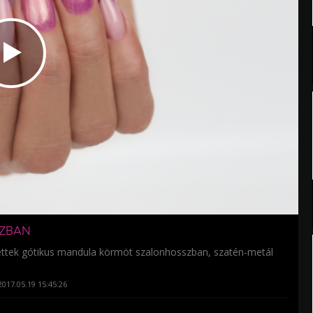
SZBAN
ettek gótikus mandula körmöt szalonhosszban, szatén-metál
017.05.19 15:45:26