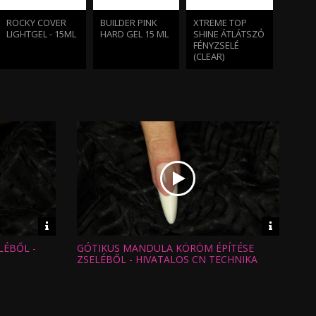
ROCKY COVER
BUILDER PINK
XTREME TOP
LIGHTGEL - 15ML
HARD GEL 15 ML
SHINE ÁTLÁTSZÓ
FÉNYZSELÉ
(CLEAR)
PROFESSZIONÁLIS
ILLATOSÍTOTT
RESZELŐ
CLEANSER
150/150 (KÉK)
FIXÁLÓ
FOLYADÉK - EPER
(100 ML)
Video
Video
információk
informáci
LÉBŐL -
GÓTIKUS MANDULA KÖRÖM ÉPÍTÉSE
Hossz:
Nézettség:
ZSELÉBŐL - HIVATALOS CN TECHNIKA
Értékelés:
Feltöltve: