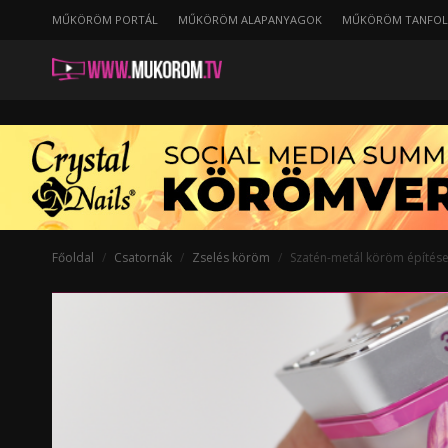
MŰKÖRÖM PORTÁL
MŰKÖRÖM ALAPANYAGOK
MŰKÖRÖM TANFO
Főoldal
Csatornák
Zselés köröm
Szatén-metál köröm építés