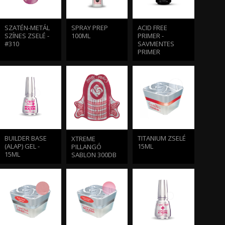
SZATÉN-METÁL
SPRAY PREP
ACID FREE
SZÍNES ZSELÉ -
100ML
PRIMER -
#310
SAVMENTES
PRIMER
BUILDER BASE
TITANIUM ZSELÉ
XTREME
(ALAP) GEL -
15ML
PILLANGÓ
15ML
SABLON 300DB