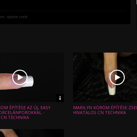
röm
épített zselé
Video
információk
M ÉPÍTÉSE AZ ÚJ, EASY
MARILYN KÖRÖM ÉPÍTÉSE ZSE
Hossz:
:
Nézettség:
ORCELÁNPOROKKAL -
HIVATALOS CN TECHNIKA
Értékelés:
 CN TECHNIKA
Feltöltve: