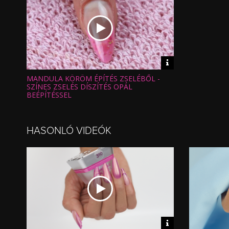
Video
információk
MANDULA KÖRÖM ÉPÍTÉS ZSELÉBŐL -
Hossz:
Nézettség:
SZÍNES ZSELÉS DÍSZÍTÉS OPÁL
Értékelés:
BEÉPÍTÉSSEL
Feltöltve:
HASONLÓ VIDEÓK
Video