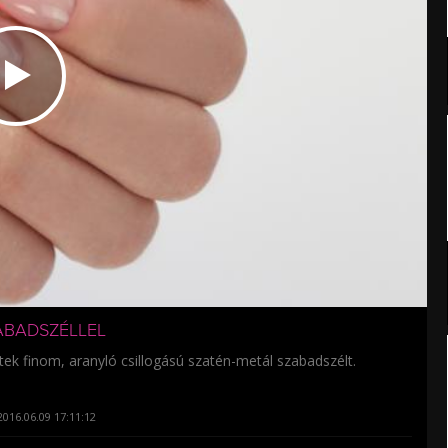
ABADSZÉLLEL
tek finom, aranyló csillogású szatén-metál szabadszélt.
016.06.09 17:11:12