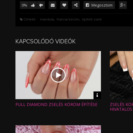
0%
Megosztom
1
Címkék:
mandula
francia köröm
épített zselé
KAPCSOLÓDÓ VIDEÓK
Video
információk
FULL DIAMOND ZSELÉS KÖRÖM ÉPÍTÉSE
ZSELÉS KÖ
Hossz:
Hossz:
Nézettség:
Nézettség
HIVATALOS
Értékelés:
Értékelés:
Feltöltve:
Feltöltve: