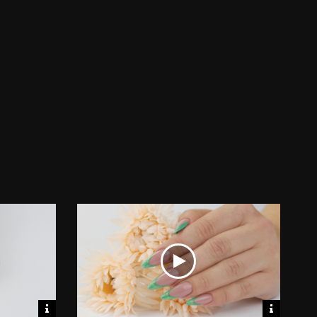
FIXÁLÓ
RESZELŐ
FOLYADÉK -
150/150 (KÉK)
TUTTI-FRUTTI
Video
Video