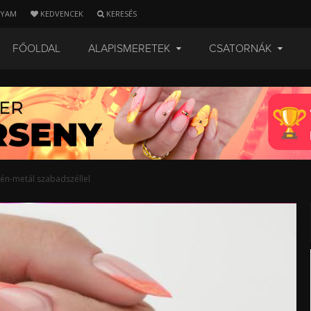
LYAM
KEDVENCEK
KERESÉS
FŐOLDAL
ALAPISMERETEK
CSATORNÁK
én-metál szabadszéllel