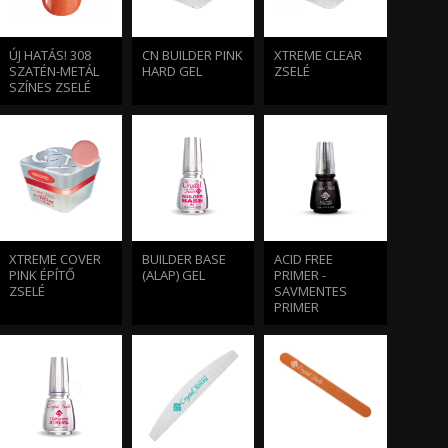
ÚJ HATÁS! 308
CN BUILDER PINK
XTREME CLEAR
SZATÉN-METÁL
HARD GEL
ZSELÉ
SZÍNES ZSELÉ
XTREME COVER
BUILDER BASE
ACID FREE
PINK ÉPÍTŐ
(ALAP) GEL
PRIMER -
ZSELÉ
SAVMENTES
PRIMER