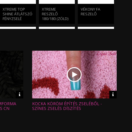
XTREME TOP
XTREME
VÉKONY FA
SHINE ÁTLÁTSZÓ
RESZELŐ
RESZELŐ
FÉNYZSELÉ
180/180 (ZÖLD)
SPRAY PREP
NERO MERLO III.
XTREME
ECSET
PILLANGÓ
SABLON
Video
Video
információk
informáci
ÖMFORMA
KOCKA KÖRÖM ÉPÍTÉS ZSELÉBŐL -
Hossz:
Nézettség:
OS CN
SZÍNES ZSELÉS DÍSZÍTÉS
Értékelés:
Feltöltve:
CLEANSER
XTREME
NERO MERLO 0.