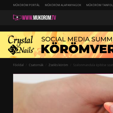
MŰKÖRÖM PORTÁL
MŰKÖRÖM ALAPANYAGOK
MŰKÖRÖM TANFO
Főoldal
Csatornák
Zselés köröm
Szalonmandula építése szat