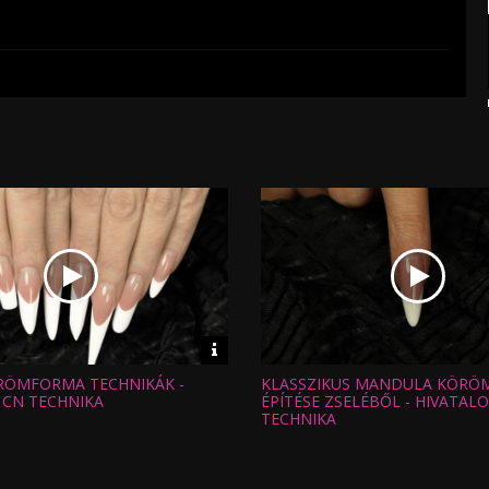
Video
információk
RÖMFORMA TECHNIKÁK -
KLASSZIKUS MANDULA KÖR
Hossz:
:
Nézettség:
 CN TECHNIKA
ÉPÍTÉSE ZSELÉBŐL - HIVATAL
Értékelés:
TECHNIKA
Feltöltve: