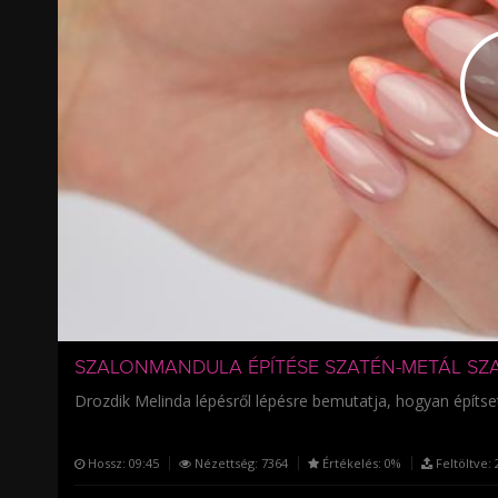
/
SZALONMANDULA ÉPÍTÉSE SZATÉN-METÁL SZ
Drozdik Melinda lépésről lépésre bemutatja, hogyan építse
Hossz:
09:45
Nézettség:
7364
Értékelés:
0%
Feltöltve:
2