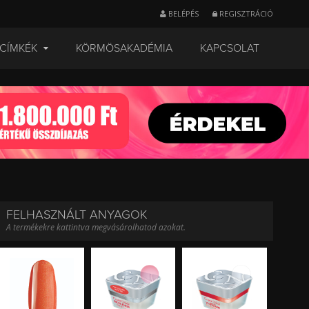
BELÉPÉS
REGISZTRÁCIÓ
CÍMKÉK
KÖRMÖSAKADÉMIA
KAPCSOLAT
FELHASZNÁLT ANYAGOK
A termékekre kattintva megvásárolhatod azokat.