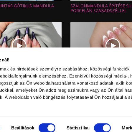
információk
INTÁS GÓTIKUS MANDULA
SZALONMANDULA ÉPÍTÉSE SU
Hossz:
:
Nézettség:
PORCELÁN SZABADSZÉLLEL
Értékelés:
Feltöltve:
znál!
Video
almak és hirdetések személyre szabásához, közösségi funkciók
információk
ANDULA ÉPÍTÉSE GALACTIC
SZALONMANDULA COOL REM
Hossz:
weboldalforgalmunk elemzéséhez. Ezenkívül közösségi média-, h
:
Nézettség:
EL SZABADSZÉLLEL
BUILDER GEL-BŐL
Értékelés:
gosztjuk az Ön weboldalhasználatra vonatkozó adatait, akik ko
Feltöltve:
atokkal, amelyeket Ön adott meg számukra vagy az Ön által ha
ek. A weboldalon való böngészés folytatásával Ön hozzájárul a sü
történő felhasználása a szerző
lküli másolat.
Beállítások
Statisztikai
Mark