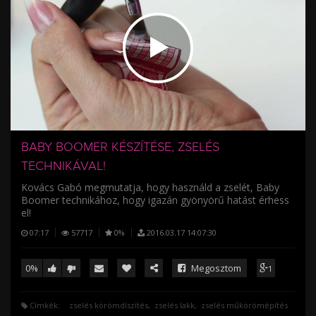
/
BABY BOOMER KÉSZÍTÉSE, ZSELÉS
TECHNIKÁVAL!
Kovács Gabó megmutatja, hogy használd a zselét, Baby
Boomer technikához, hogy igazán gyönyörű hatást érhess
el!
07:17
57717
0%
2016.03.17 14:07:30
0%
Megosztom
1
Címkék:
zselés körömdíszítés
zselés lakk
zselés műkörömépítés