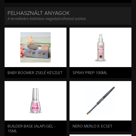
FELHASZNÁLT ANYAGOK
A termékekre kattintva megvásárolhatod azokat.
BABY BOOMER ZSELÉ KÉSZLET
SPRAY PREP 100ML
BUILDER BASE (ALAP) GEL -
NERO MERLO II. ECSET
15ML