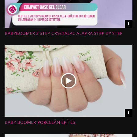
Vid
inf
BABYBOOMER 3 STEP CRYSTALAC ALAPRA STEP BY STEP
Hossz:
Nézettség:
Értékelés:
Feltöltve:
Vid
inf
BABY BOOMER PORCELÁN ÉPÍTÉS
Hossz:
Nézettség:
Értékelés:
Feltöltve: