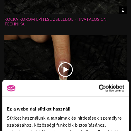
Vid
inf
KOCKA KÖRÖM ÉPÍTÉSE ZSELÉBŐL - HIVATALOS CN
Hossz:
Nézettség:
TECHNIKA
Értékelés:
Feltöltve:
Vid
inf
KLASSZIKUS MANDULA KÖRÖMFORMA ÉPÍTÉSE ZSELÉBŐL -
Ez a weboldal sütiket használ!
Hossz:
Nézettség:
HIVATALOS CN TECHNIKA
Értékelés:
Sütiket használunk a tartalmak és hirdetések személyre
Feltöltve:
szabásához, közösségi funkciók biztosításához,