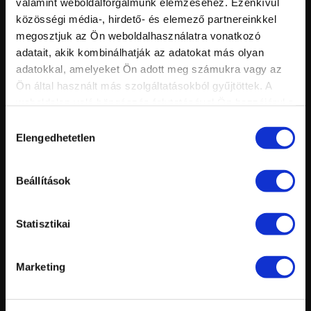
valamint weboldalforgalmunk elemzéséhez. Ezenkívül
közösségi média-, hirdető- és elemező partnereinkkel
megosztjuk az Ön weboldalhasználatra vonatkozó
adatait, akik kombinálhatják az adatokat más olyan
adatokkal, amelyeket Ön adott meg számukra vagy az
Ön által használt más szolgáltatásokból gyűjtöttek. A
weboldalon való böngészés folytatásával Ön hozzájárul a
sütik használatához.
Hozzájárulás
Elengedhetetlen
Vid
kiválasztása
inf
EDGE KÖRÖM ÉPÍTÉSE ZSELÉBŐL - HIVATALOS CN TECHNIKA
Hossz:
Nézettség:
Értékelés:
Beállítások
Feltöltve:
Statisztikai
Marketing