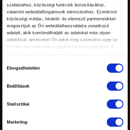
szabásához, közösségi funkciók biztosításához,
valamint weboldalforgalmunk elemzéséhez. Ezenkívül
közösségi média-, hirdető- és elemező partnereinkkel
megosztjuk az Ön weboldalhasználatra vonatkozó
adatait, akik kombinálhatják az adatokat más olyan
adatokkal, amelyeket Ön adott meg számukra vagy az
Vid
Ön által használt más szolgáltatásokból gyűjtöttek. A
inf
MŰKÖRÖM OLIMPIA - 2011 LONDON
Hossz:
weboldalon való böngészés folytatásával Ön hozzájárul a
Nézettség:
sütik használatához.
Értékelés:
Hozzájárulás
Feltöltve:
Elengedhetetlen
kiválasztása
Beállítások
Statisztikai
Marketing
Vid