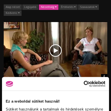
Alap nézet
Legújabb
Nézettség
Értékelés
Szavazatok
Kedvenc
Vid
inf
KOVÁCS GABÓ - PORCELÁN MŰKÖRÖM ÉPÍTŐ VILÁGBAJNOK
Hossz:
Nézettség:
Értékelés:
Feltöltve:
Ez a weboldal sütiket használ!
Sütiket használunk a tartalmak és hirdetések személyre