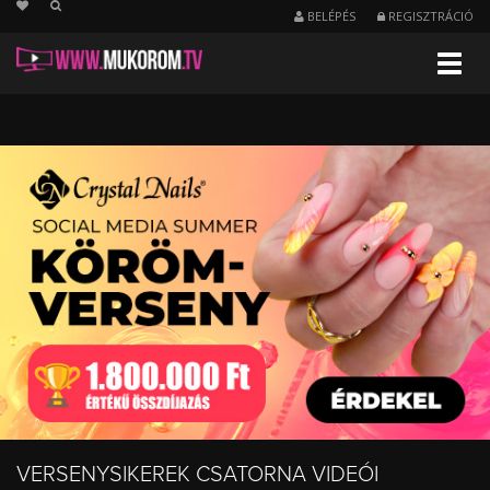
string(25) "/versenysikerek/nezettseg"
BELÉPÉS
REGISZTRÁCIÓ
Menu
Legtöbbet
nézett
videó
-
Versenysikerek
VERSENYSIKEREK CSATORNA VIDEÓI