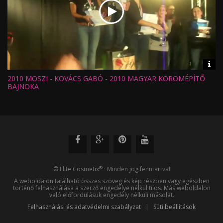
Vid
inf
2010 MOSZI - KOVÁCS GABÓ - 2010 MAGYAR KÖRÖMÉPÍTŐ
Hossz:
Nézettség:
BAJNOKA
Értékelés:
Feltöltve:
®
© Elite Cosmetix
· Minden jog fenntartva!
A weboldalon található összes szöveg és kép részben vagy egészben
történő felhasználása a szerző engedélye nélkül tilos. Más weboldalon
való előfordulásuk engedély nélküli másolat.
Felhasználási és adatvédelmi szabályzat
|
Süti beállítások