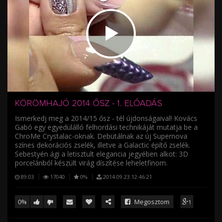
/
KÖRÖMHAJÓ 2014 ŐSZ - 1. ELŐADÁS
Ismerkedj meg a 2014/15 ősz - tél újdonságaival! Kovács
Gabó egy egyedülálló felhordási technikáját mutatja be a
ChroMe Crystalac-oknak. Debütálnak az új Supernova
színes dekorációs zselék, illetve a Galactic építő zselék.
Sebestyén ági a letisztult elegancia jegyében alkot: 3D
porcelánból készült virág díszítése leheletfinom.
89:03
17040
0%
2014.09.23 12:46:21
0%
Megosztom
1