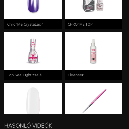
Chro°Me CrystaLac 4
CHRO°ME TOP
Top Seal Light zselé
Cleanser
HASONLÓ VIDEÓK
Royal Gel R6
#0-s (long) ecset