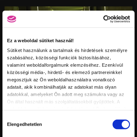
Ez a weboldal sütiket használ!
Sütiket használunk a tartalmak és hirdetések személyre
XTREME CLEAR zselé
C-ív megtartó csipesz
szabásához, közösségi funkciók biztosításához,
valamint weboldalforgalmunk elemzéséhez. Ezenkívül
közösségi média-, hirdető- és elemező partnereinkkel
Vid
inf
megosztjuk az Ön weboldalhasználatra vonatkozó
CRYSTAL NAILS KÖRÖMHAJÓ 2020. TAVASZ - BEHARANGOZÓ
Hossz:
adatait, akik kombinálhatják az adatokat más olyan
Nézettség:
Értékelés:
adatokkal, amelyeket Ön adott meg számukra vagy az
Feltöltve:
Ön által használt más szolgáltatásokból gyűjtöttek. A
ROCKY Cover LightGel
Nero Merlo II. ecset
weboldalon való böngészés folytatásával Ön hozzájárul a
sütik használatához.
Hozzájárulás
Elengedhetetlen
kiválasztása