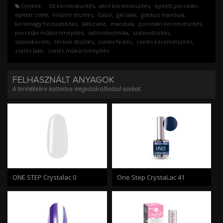
Címkék:
3d körömdíszítés
akril körömdíszítés
épített porcelán
épített zselé
felületi díszítés
Gabó
gél lakk
gótikus mandula
körömágy hosszabbítás
lakkzselé
mandula
porcelán körömdíszítés
porcelán műkörömépítés
sablontechnika
szalondíszítés
szalonköröm
térbeli díszítés
zselés festés
zselés körömdíszítés
zselés lakk
zselés műkörömépítés
FELHASZNÁLT ANYAGOK
A termékekre kattintva megvásárolhatod azokat.
ONE STEP Crystalac 0
One Step CrystaLac 41