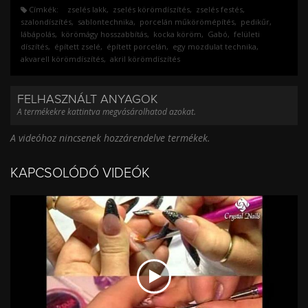
Címkék:
zselés lakk
zselés körömdíszítés
zselés festés
szalondíszítés
sablontechnika
porcelán műkörömépítés
pedikűr
lábápolás
körömágy hosszabbítás
kocka köröm
Gabó
felületi
díszítés
épített zselé
épített porcelán
egy mozdulat technika
akvarell körömdíszítés
akril körömdíszítés
FELHASZNÁLT ANYAGOK
A termékekre kattintva megvásárolhatod azokat.
A videóhoz nincsenek hozzárendelve termékek.
KAPCSOLÓDÓ VIDEÓK