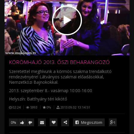
/
KÖRÖMHAJÓ 2013. ŐSZI BEHARANGOZÓ
Szeretettel meghívunk a körmös szakma trendalkotó
rendezvényére! Látványos szakmai előadásokkal,
Nemzetközi Bajnokokkal.
2013. szeptember 8.- vasárnap 10:00-16:00
Helyszín: Batthyány téri kikötő
02:24
5993
0%
2013.09.02 13:14:51
0%
Megosztom
1