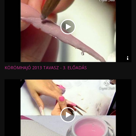
Vid
inf
KÖRÖMHAJÓ 2013 TAVASZ - 3. ELŐADÁS
Hossz:
Nézettség:
Értékelés:
Feltöltve: