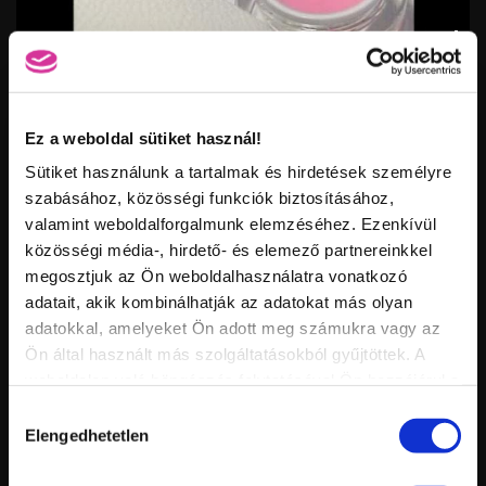
Vid
inf
KÖRÖMHAJÓ 2013 TAVASZ - 2. ELŐADÁS
Hossz:
Nézettség:
Értékelés:
Feltöltve:
Ez a weboldal sütiket használ!
Sütiket használunk a tartalmak és hirdetések személyre
szabásához, közösségi funkciók biztosításához,
valamint weboldalforgalmunk elemzéséhez. Ezenkívül
közösségi média-, hirdető- és elemező partnereinkkel
megosztjuk az Ön weboldalhasználatra vonatkozó
adatait, akik kombinálhatják az adatokat más olyan
adatokkal, amelyeket Ön adott meg számukra vagy az
Vid
Ön által használt más szolgáltatásokból gyűjtöttek. A
inf
weboldalon való böngészés folytatásával Ön hozzájárul a
KÖRÖMHAJÓ 2013 TAVASZ - 1. ELŐADÁS
Hossz:
Nézettség:
sütik használatához.
Hozzájárulás
Értékelés:
Feltöltve:
Elengedhetetlen
kiválasztása
HASONLÓ VIDEÓK