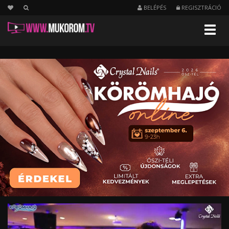
BELÉPÉS
REGISZTRÁCIÓ
Menu
Körömhajó
2013.
őszi
beharangozó