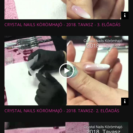
Vid
inf
CRYSTAL NAILS KÖRÖMHAJÓ - 2018. TAVASZ - 3. ELŐADÁS
Hossz:
Nézettség:
Értékelés:
Feltöltve:
Vid
inf
CRYSTAL NAILS KÖRÖMHAJÓ - 2018. TAVASZ- 2. ELŐADÁS
Hossz:
Nézettség:
Értékelés:
Feltöltve: