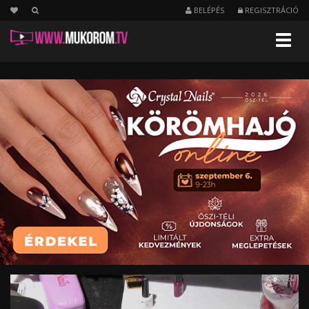
BELÉPÉS
REGISZTRÁCIÓ
Menu
KÖRMÖSNAP
VÁRKERT
BAZÁR
-
I.
Előadás