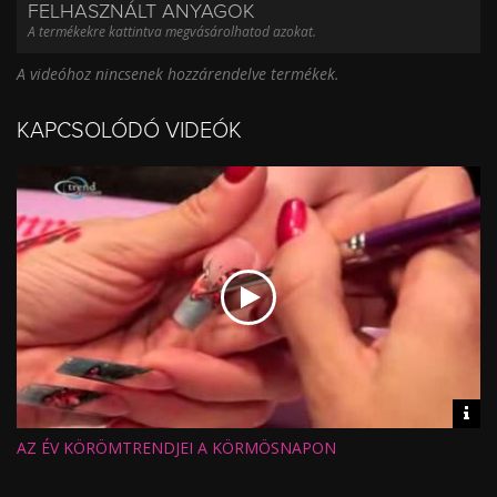
FELHASZNÁLT ANYAGOK
A termékekre kattintva megvásárolhatod azokat.
A videóhoz nincsenek hozzárendelve termékek.
KAPCSOLÓDÓ VIDEÓK
Vid
inf
AZ ÉV KÖRÖMTRENDJEI A KÖRMÖSNAPON
Hossz:
Nézettség:
Értékelés:
Feltöltve: