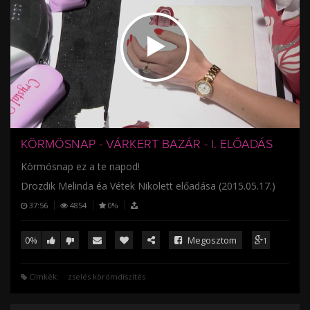
/
KÖRMÖSNAP - VÁRKERT BAZÁR - I. ELŐADÁS
Körmösnap ez a te napod!
Drozdik Melinda éa Vétek Nikolett előadása (2015.05.17.)
37:56
4854
0%
0%
Megosztom
1
Címkék:
zselés körömdíszítés