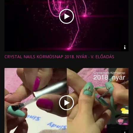
Vid
inf
CRYSTAL NAILS KÖRMÖSNAP 2018. NYÁR - V. ELŐADÁS
Hossz:
Nézettség:
Értékelés:
Feltöltve: