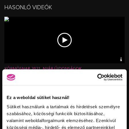
HASONLÓ VIDEÓK
Vid
inf
KÖRMÖSNAP 2021. NYÁR ÚJDONSÁGOK
Hossz:
Nézettség:
Értékelés:
Feltöltve:
Ez a weboldal sütiket használ!
Sütiket használunk a tartalmak és hirdetések személyre
szabásához, közösségi funkciók biztosításához,
valamint weboldalforgalmunk elemzéséhez. Ezenkívül
közösségi média-, hirdető- és elemező partnereinkkel