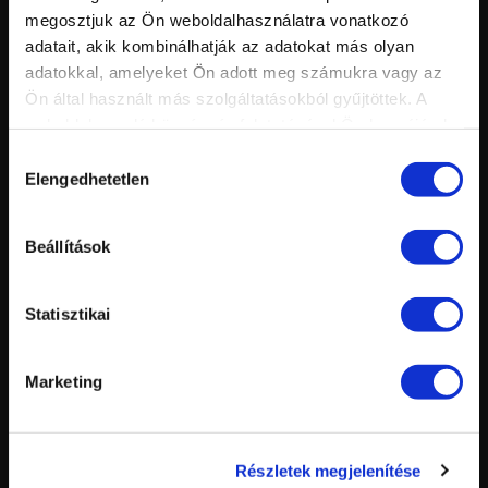
megosztjuk az Ön weboldalhasználatra vonatkozó
adatait, akik kombinálhatják az adatokat más olyan
Vid
inf
adatokkal, amelyeket Ön adott meg számukra vagy az
KÖRMÖSNAP 2020 NYÁR
Hossz:
Ön által használt más szolgáltatásokból gyűjtöttek. A
Nézettség:
Értékelés:
weboldalon való böngészés folytatásával Ön hozzájárul a
Feltöltve:
sütik használatához.
Hozzájárulás
Elengedhetetlen
kiválasztása
Beállítások
Statisztikai
Vid
Marketing
inf
CRYSTAL NAILS KÖRMÖSNAP 2019. TÉL - BEHARANGOZÓ
Hossz:
Nézettség:
Értékelés:
Feltöltve:
Részletek megjelenítése