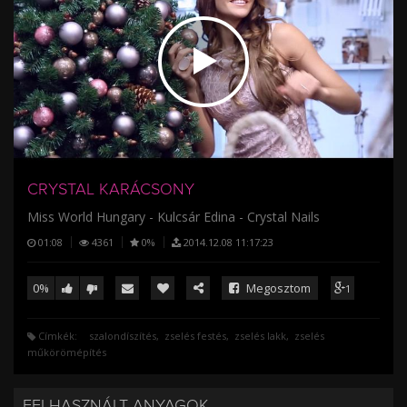
/
CRYSTAL KARÁCSONY
Miss World Hungary - Kulcsár Edina - Crystal Nails
01:08
4361
0%
2014.12.08 11:17:23
0%
Megosztom
1
Címkék:
szalondíszítés
zselés festés
zselés lakk
zselés
műkörömépítés
FELHASZNÁLT ANYAGOK