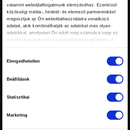
valamint weboldalforgalmunk elemzéséhez. Ezenkívül
közösségi média-, hirdető- és elemező partnereinkkel
megosztjuk az Ön weboldalhasználatra vonatkozó
adatait, akik kombinálhatják az adatokat más olyan
adatokkal, amelyeket Ön adott meg számukra vagy az
Vid
Ön által használt más szolgáltatásokból gyűjtöttek. A
inf
ÚJ SZÍNEK! 3 STEP CRYSTALAC TRENDSZÍNEK
Hossz:
weboldalon való böngészés folytatásával Ön hozzájárul a
Nézettség:
sütik használatához.
Értékelés:
Hozzájárulás
Feltöltve:
Elengedhetetlen
kiválasztása
Beállítások
Statisztikai
Marketing
Vid
inf
ÚJ SZÍNEK! 3 STEP CRYSTALAC TAVASZI-NYÁRI TRENDSZÍNEK
Hossz: