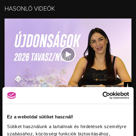
HASONLÓ VIDEÓK
Vid
inf
CRYSTAL NAILS 2026 TAVASZI-NYÁRI ÚJDONSÁGOK
Hossz:
Nézettség:
Értékelés:
Feltöltve:
Ez a weboldal sütiket használ!
Sütiket használunk a tartalmak és hirdetések személyre
szabásához, közösségi funkciók biztosításához,