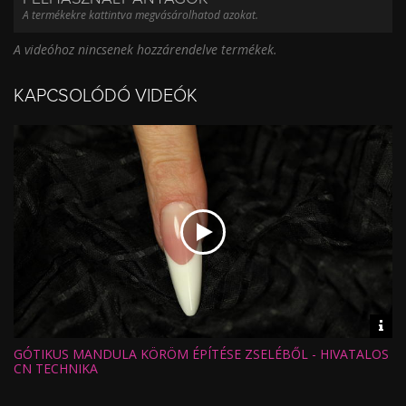
A termékekre kattintva megvásárolhatod azokat.
A videóhoz nincsenek hozzárendelve termékek.
KAPCSOLÓDÓ VIDEÓK
Vid
inf
GÓTIKUS MANDULA KÖRÖM ÉPÍTÉSE ZSELÉBŐL - HIVATALOS
Hossz:
Nézettség:
CN TECHNIKA
Értékelés:
Feltöltve: