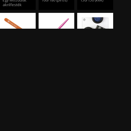
Egy Mozdulat
100/180 (piros)
150/150 (kék)
akrilfesték
Vékony fa
#6 zselés ecset
Strasszkövek
reszelő
Brush Tip Glue
Bőrolaj
Brill 588 gél