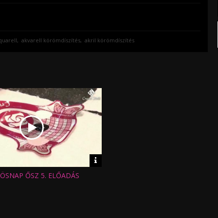
quarell
akvarell körömdíszítés
akril körömdíszítés
Video
információk
ÖSNAP ŐSZ 5. ELŐADÁS
: