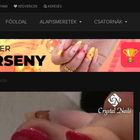
LYAM
KEDVENCEK
KERESÉS
FŐOLDAL
ALAPISMERETEK
CSATORNÁK
adás