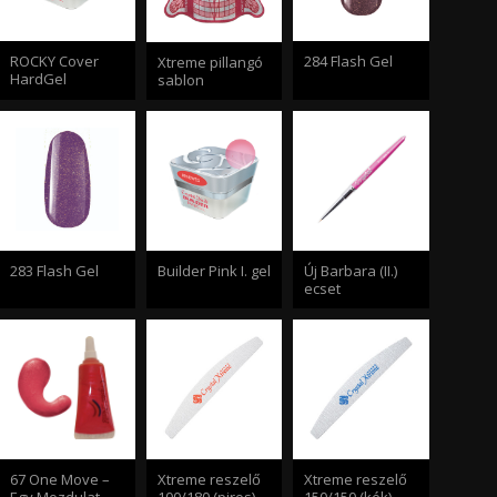
ROCKY Cover
284 Flash Gel
Xtreme pillangó
HardGel
sablon
283 Flash Gel
Builder Pink I. gel
Új Barbara (II.)
ecset
67 One Move –
Xtreme reszelő
Xtreme reszelő