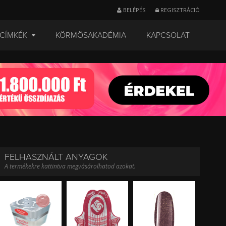
BELÉPÉS
REGISZTRÁCIÓ
CÍMKÉK
KÖRMÖSAKADÉMIA
KAPCSOLAT
FELHASZNÁLT ANYAGOK
A termékekre kattintva megvásárolhatod azokat.