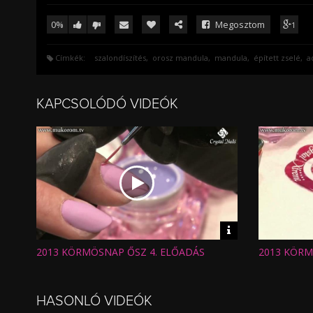
0%
Megosztom
1
Címkék:
szalondíszítés
orosz mandula
mandula
épített zselé
a
KAPCSOLÓDÓ VIDEÓK
Video
információk
2013 KÖRMÖSNAP ŐSZ 4. ELŐADÁS
2013 KÖRM
Hossz:
Hossz:
Nézettség:
Nézettség
Értékelés:
Értékelés:
Feltöltve:
Feltöltve:
HASONLÓ VIDEÓK