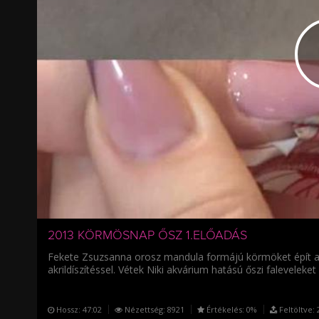
/
2013 KÖRMÖSNAP ŐSZ 1.ELŐADÁS
Fekete Zsuzsanna orosz mandula formájú körmöket épít az
akrildíszítéssel. Vétek Niki akvárium hatású őszi faleveleke
Hossz:
47:02
Nézettség:
8921
Értékelés:
0%
Feltöltve:
2