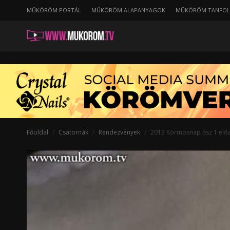
MŰKÖRÖM PORTÁL
MŰKÖRÖM ALAPANYAGOK
MŰKÖRÖM TANFO
2013
Körmösnap
ősz
1.előadás
Főoldal
Csatornák
Rendezvények
2013 Körmösnap ősz 1.elő