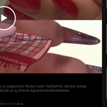
 új szupersűrű Rocky Cover HardGel-lel, decens ünnepi
t készít az új Xtreme Aquarell krémfestékekkel.
013.11.11 13:38:56