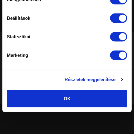
kiválasztása
Alap nézet
Legújabb
Nézettség
Értékelés
Szavazatok
Kedvenc
Beállítások
Statisztikai
Marketing
®
© Elite Cosmetix
· Minden jog fenntartva!
A weboldalon található összes szöveg és kép részben vagy egészben
történő felhasználása a szerző engedélye nélkül tilos. Más weboldalon
Részletek megjelenítése
való előfordulásuk engedély nélküli másolat.
Felhasználási és adatvédelmi szabályzat
|
Süti beállítások
OK