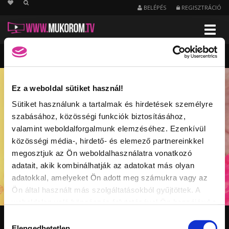
string(23) "/porcelan-korom/kedvenc"
BELÉPÉS
REGISZTRÁCIÓ
Menu
Kedvenc
videók
-
Porcelán
köröm
Ez a weboldal sütiket használ!
Sütiket használunk a tartalmak és hirdetések személyre
szabásához, közösségi funkciók biztosításához,
valamint weboldalforgalmunk elemzéséhez. Ezenkívül
közösségi média-, hirdető- és elemező partnereinkkel
megosztjuk az Ön weboldalhasználatra vonatkozó
adatait, akik kombinálhatják az adatokat más olyan
adatokkal, amelyeket Ön adott meg számukra vagy az
Ön által használt más szolgáltatásokból gyűjtöttek. A
weboldalon való böngészés folytatásával Ön hozzájárul a
sütik használatához.
Hozzájárulás
PORCELÁN KÖRÖM CSATORNA VIDEÓI
Elengedhetetlen