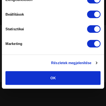
kiválasztása
Alap nézet
Legújabb
Nézettség
Értékelés
Szavazatok
Kedvenc
Beállítások
Statisztikai
Marketing
®
© Elite Cosmetix
· Minden jog fenntartva!
A weboldalon található összes szöveg és kép részben vagy egészben
történő felhasználása a szerző engedélye nélkül tilos. Más weboldalon
Részletek megjelenítése
való előfordulásuk engedély nélküli másolat.
Felhasználási és adatvédelmi szabályzat
|
Süti beállítások
OK