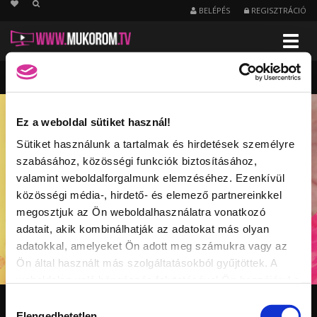
string(32) "/mukorom-tanfolyamok/kedvencheti"
BELÉPÉS
REGISZTRÁCIÓ
Menu
Heti
kedvencek
-
Műköröm
tanfolyamok
videók
Ez a weboldal sütiket használ!
Sütiket használunk a tartalmak és hirdetések személyre
szabásához, közösségi funkciók biztosításához,
valamint weboldalforgalmunk elemzéséhez. Ezenkívül
közösségi média-, hirdető- és elemező partnereinkkel
megosztjuk az Ön weboldalhasználatra vonatkozó
adatait, akik kombinálhatják az adatokat más olyan
adatokkal, amelyeket Ön adott meg számukra vagy az
Ön által használt más szolgáltatásokból gyűjtöttek. A
weboldalon való böngészés folytatásával Ön hozzájárul a
sütik használatához.
Hozzájárulás
MŰKÖRÖM TANFOLYAMOK CSATORNA VIDEÓI
Elengedhetetlen