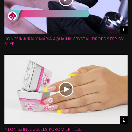
Vid
inf
KONCSIK-KIRÁLY MÁRIA AQUAINK CRYSTAL DROPS STEP BY
Hossz:
Nézettség:
STEP
Értékelés:
Feltöltve:
Vid
inf
NEON SZÍNES ZSELÉS KÖRÖM ÉPÍTÉSE
Hossz: