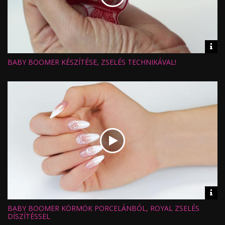
Vid
inf
BABY BOOMER KÉSZÍTÉSE, ZSELÉS TECHNIKÁVAL!
Hossz:
Nézettség:
Értékelés:
Feltöltve:
Vid
inf
BABY BOOMER KÖRMÖK PORCELÁNBÓL, ROYAL ZSELÉS
Hossz:
Nézettség:
DÍSZÍTÉSSEL
Értékelés: