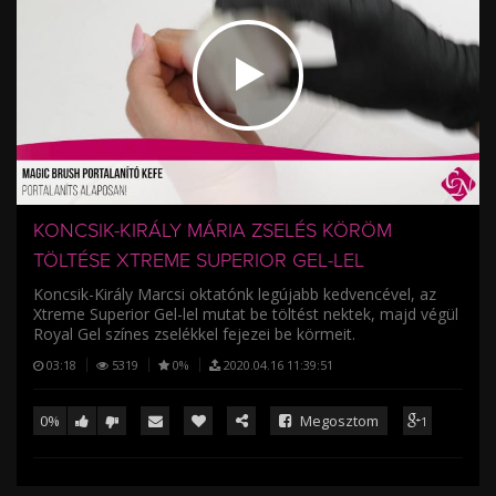
/
KONCSIK-KIRÁLY MÁRIA ZSELÉS KÖRÖM
TÖLTÉSE XTREME SUPERIOR GEL-LEL
Koncsik-Király Marcsi oktatónk legújabb kedvencével, az
Xtreme Superior Gel-lel mutat be töltést nektek, majd végül
Royal Gel színes zselékkel fejezei be körmeit.
03:18
5319
0%
2020.04.16 11:39:51
0%
Megosztom
1