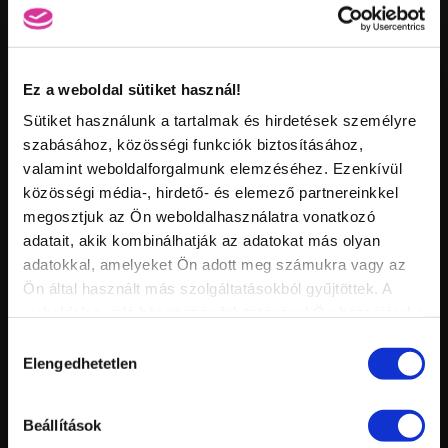
Xtreme Superior Gel 15ml
Ez a weboldal sütiket használ!
Vid
Sütiket használunk a tartalmak és hirdetések személyre
inf
KONCSIK-KIRÁLY MÁRIA DÍSZÍTÉS ART GEL-LEL
Hossz:
szabásához, közösségi funkciók biztosításához,
Nézettség:
Értékelés:
valamint weboldalforgalmunk elemzéséhez. Ezenkívül
Feltöltve:
közösségi média-, hirdető- és elemező partnereinkkel
megosztjuk az Ön weboldalhasználatra vonatkozó
Nero Merlo I. ecset
Cleanser Pad
adatait, akik kombinálhatják az adatokat más olyan
adatokkal, amelyeket Ön adott meg számukra vagy az
Ön által használt más szolgáltatásokból gyűjtöttek. A
weboldalon való böngészés folytatásával Ön hozzájárul a
sütik használatához.
Hozzájárulás
Elengedhetetlen
kiválasztása
IronX Buffer
Royal Gel R155
Vid
inf
Beállítások
DROZDIK MELINDA ZSELÉS KÖRÖM ÉPÍTÉS OMBRE
Hossz:
Nézettség:
DÍSZÍTÉSSEL