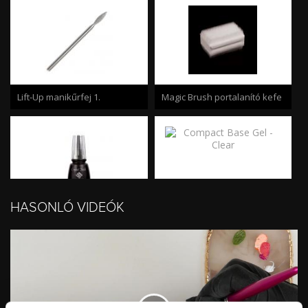
Lift-Up manikűrfej 1.
Magic Brush portalanító kefe
HASONLÓ VIDEÓK
Compact Base Gel - Clear
Savmentes primer