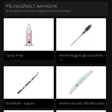
FELHASZNÁLT ANYAGOK
A termékekre kattintva megvásárolhatod azokat.
Spray Prep
Xtreme Nagy kugli csiszolófej
- L
Bőrfeltoló - kaparó
Xtreme reszelő 180/180 (zöld)