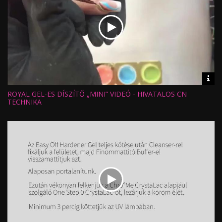
Vid
inf
ROYAL GEL-ES DÍSZÍTŐ „MINI” VIDEÓ - HIVATALOS CN
Hossz:
Nézettség:
TECHNIKA
Értékelés:
Feltöltve: