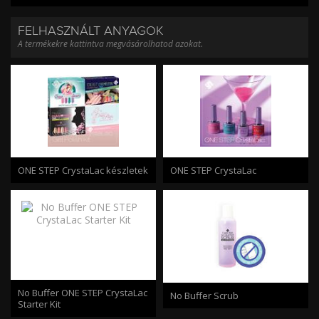
FELHASZNÁLT ANYAGOK
A termékekre kattintva megvásárolhatod azokat.
ONE STEP CrystaLac készletek
ONE STEP CrystaLac
No Buffer ONE STEP CrystaLac
No Buffer Scrub
Starter Kit