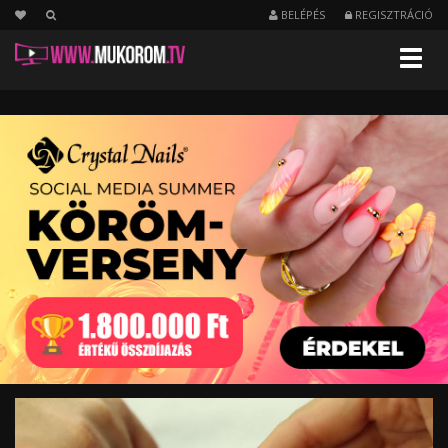
BELÉPÉS
REGISZTRÁCIÓ
Menu
HIVATALOS
ONE
STEP
CRYSTALAC
TECHNIKA