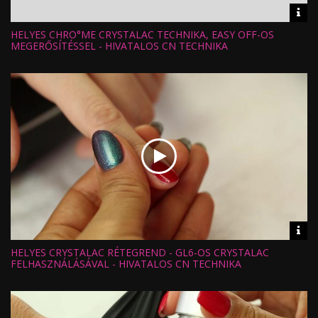
Vid
inf
HELYES CHRO°ME CRYSTALAC TECHNIKA, EASY OFF-OS
Hossz:
Nézettség:
MEGERŐSÍTÉSSEL - HIVATALOS CN TECHNIKA
Értékelés:
Feltöltve:
Vid
inf
HELYES CRYSTALAC RÉTEGREND - GL6-OS CRYSTALAC
Hossz:
Nézettség:
FELHASZNÁLÁSÁVAL - HIVATALOS CN TECHNIKA
Értékelés:
Feltöltve: