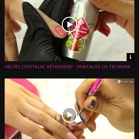
Vid
inf
HELYES CRYSTALAC RÉTEGREND - HIVATALOS CN TECHNIKA
Hossz:
Nézettség:
Értékelés:
Feltöltve: