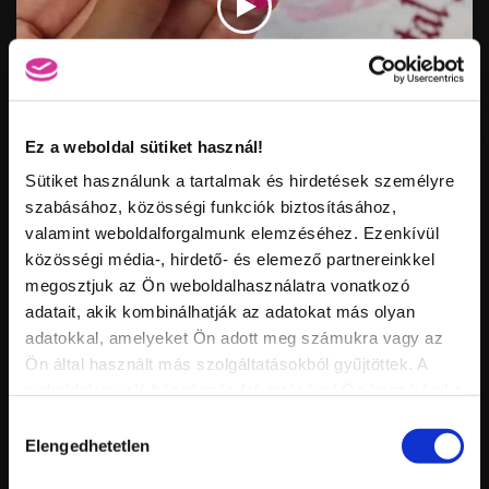
Vid
inf
Ez a weboldal sütiket használ!
ONE STEP CRYSTALAC LEOLDÁSA
Hossz:
Nézettség:
Sütiket használunk a tartalmak és hirdetések személyre
Értékelés:
Feltöltve:
szabásához, közösségi funkciók biztosításához,
valamint weboldalforgalmunk elemzéséhez. Ezenkívül
közösségi média-, hirdető- és elemező partnereinkkel
megosztjuk az Ön weboldalhasználatra vonatkozó
adatait, akik kombinálhatják az adatokat más olyan
adatokkal, amelyeket Ön adott meg számukra vagy az
Ön által használt más szolgáltatásokból gyűjtöttek. A
weboldalon való böngészés folytatásával Ön hozzájárul a
sütik használatához.
Hozzájárulás
Vid
Elengedhetetlen
kiválasztása
inf
GEL LAC STEP BY STEP
Hossz:
Nézettség: