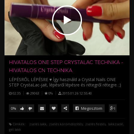
/
HIVATALOS ONE STEP CRYSTALAC TECHNIKA -
HIVATALOS CN TECHNIKA
LÉPÉSRŐL LÉPÉSRE ♥ Így használd a Crystal Nails ONE
STEP CrystaLac-jait, lépésről lépésre és rétegről rétegre. ;)
02:35
29063
0%
2015.01.26 12:55:40
0%
Megosztom
1
Címkék:
zselés lakk
zselés körömdíszítés
zselés festés
lakkzselé
gél lakk