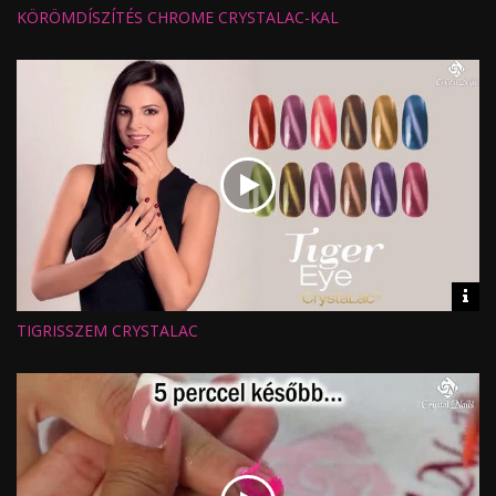
inf
KÖRÖMDÍSZÍTÉS CHROME CRYSTALAC-KAL
Hossz:
Nézettség:
Értékelés:
Feltöltve:
Vid
inf
TIGRISSZEM CRYSTALAC
Hossz:
Nézettség:
Értékelés:
Feltöltve: