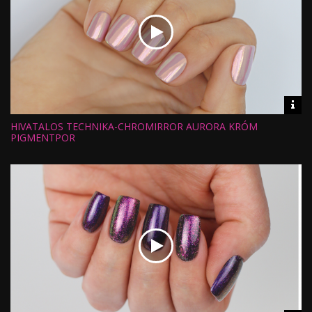
Vid
inf
HIVATALOS TECHNIKA-CHROMIRROR AURORA KRÓM
Hossz:
Nézettség:
PIGMENTPOR
Értékelés:
Feltöltve: