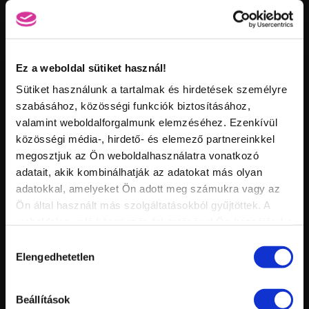
Ez a weboldal sütiket használ!
Sütiket használunk a tartalmak és hirdetések személyre
Vid
szabásához, közösségi funkciók biztosításához,
inf
valamint weboldalforgalmunk elemzéséhez. Ezenkívül
FRANCIA MANIKŰR - OKJ ALAPTECHNIKA
Hossz:
Nézettség:
közösségi média-, hirdető- és elemező partnereinkkel
Értékelés:
Feltöltve:
megosztjuk az Ön weboldalhasználatra vonatkozó
adatait, akik kombinálhatják az adatokat más olyan
adatokkal, amelyeket Ön adott meg számukra vagy az
Ön által használt más szolgáltatásokból gyűjtöttek. A
weboldalon való böngészés folytatásával Ön hozzájárul a
sütik használatához.
Hozzájárulás
Elengedhetetlen
kiválasztása
Beállítások
Vid