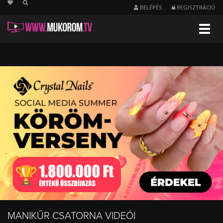
string(22) "/manikur/nezettsegnapi"
BELÉPÉS
REGISZTRÁCIÓ
Menu
Napi
legnézettebb
videók
-
Manikűr
MANIKŰR CSATORNA VIDEÓI