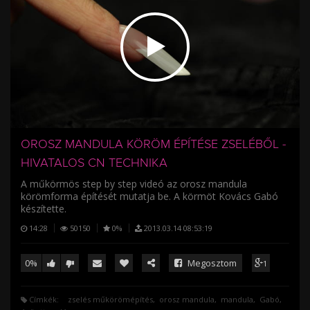
/
OROSZ MANDULA KÖRÖM ÉPÍTÉSE ZSELÉBŐL -
HIVATALOS CN TECHNIKA
A műkörmös step by step videó az orosz mandula
körömforma építését mutatja be. A körmöt Kovács Gabó
készítette.
14:28
50150
0%
2013.03.14 08:53:19
0%
Megosztom
1
Címkék:
zselés műkörömépítés
orosz mandula
mandula
Gabó