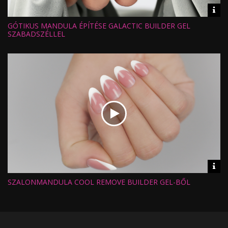
Vid
inf
GÓTIKUS MANDULA ÉPÍTÉSE GALACTIC BUILDER GEL
Hossz:
Nézettség:
SZABADSZÉLLEL
Értékelés:
Feltöltve:
Vid
inf
SZALONMANDULA COOL REMOVE BUILDER GEL-BŐL
Hossz:
Nézettség:
Értékelés:
Feltöltve: