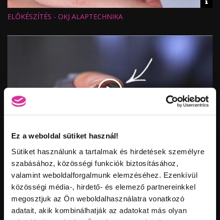
Vid
Íves-egyenes zebra
Vékony fa reszelő
körömreszelő 150/150 (kék)
inf
ELŐKÉSZÍTÉS - OKJ ALAPTECHNIKA
Hossz:
Nézettség:
Értékelés:
Feltöltve:
Portalanító kefe
Ez a weboldal sütiket használ!
Vid
inf
Sütiket használunk a tartalmak és hirdetések személyre
SABLON FELHELYEZÉSE - OKJ ALAPTECHNIKA
Hossz:
Nézettség:
szabásához, közösségi funkciók biztosításához,
Értékelés:
Builder White II. zselé
#4 zselés ecset
valamint weboldalforgalmunk elemzéséhez. Ezenkívül
Feltöltve:
közösségi média-, hirdető- és elemező partnereinkkel
megosztjuk az Ön weboldalhasználatra vonatkozó
adatait, akik kombinálhatják az adatokat más olyan