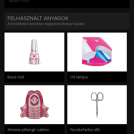
épített zselé
FELHASZNÁLT ANYAGOK
A termékekre kattintva megvásárolhatod azokat.
Base Gel
UV lámpa
Xtreme pillangó sablon
Fecskefarkú olló