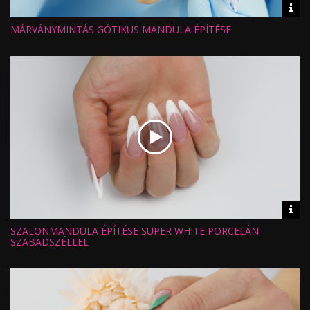
Vid
inf
MÁRVÁNYMINTÁS GÓTIKUS MANDULA ÉPÍTÉSE
Hossz:
Nézettség:
Értékelés:
Feltöltve:
Vid
inf
SZALONMANDULA ÉPÍTÉSE SUPER WHITE PORCELÁN
Hossz:
Nézettség:
SZABADSZÉLLEL
Értékelés:
Feltöltve: