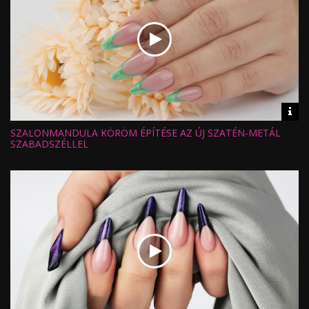
Vid
inf
SZALONMANDULA KÖRÖM ÉPÍTÉSE AZ ÚJ SZATÉN-METÁL
Hossz:
Nézettség:
SZABADSZÉLLEL
Értékelés:
Feltöltve: