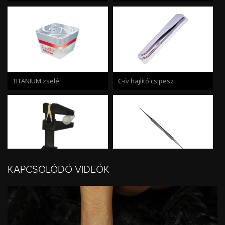
TITANIUM zselé
C-ív hajlító csipesz
KAPCSOLÓDÓ VIDEÓK
C-ív megtartó csipesz
Díszítő tű és pontozó