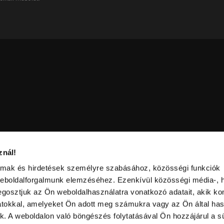
znál!
almak és hirdetések személyre szabásához, közösségi funkciók
weboldalforgalmunk elemzéséhez. Ezenkívül közösségi média-, h
gosztjuk az Ön weboldalhasználatra vonatkozó adatait, akik ko
atokkal, amelyeket Ön adott meg számukra vagy az Ön által ha
ek. A weboldalon való böngészés folytatásával Ön hozzájárul a sü