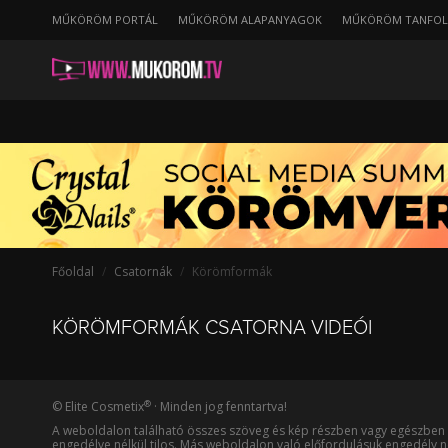
string(24) "/koromformak/kedvencnapi"
MŰKÖRÖM PORTÁL
MŰKÖRÖM ALAPANYAGOK
MŰKÖRÖM TANFO
A
nap
legkedveltebb
videói
-
Körömformák
Főoldal
Csatornák
Körömformák
KÖRÖMFORMÁK CSATORNA VIDEÓI
®
© Elite Cosmetix
· Minden jog fenntartva!
A weboldalon található összes szöveg és kép részben vagy egészben 
engedélye nélkül tilos. Más weboldalon való előfordulásuk engedély né