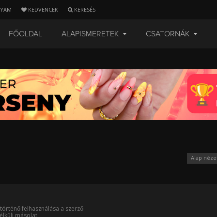
LYAM
KEDVENCEK
KERESÉS
FŐOLDAL
ALAPISMERETEK
CSATORNÁK
Alap néze
történő felhasználása a szerző
lküli másolat.