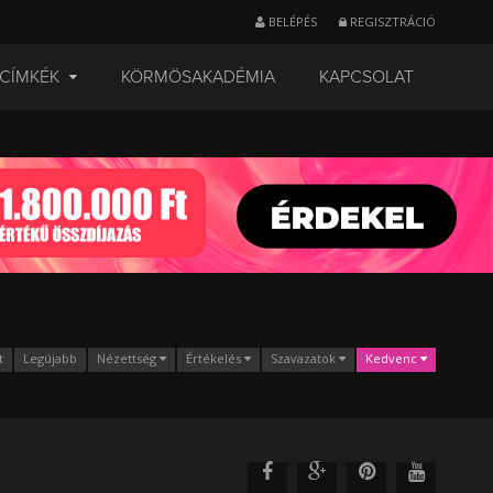
BELÉPÉS
REGISZTRÁCIÓ
CÍMKÉK
KÖRMÖSAKADÉMIA
KAPCSOLAT
t
Legújabb
Nézettség
Értékelés
Szavazatok
Kedvenc