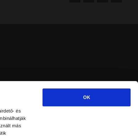
OK
irdető- és
mbinálhatják
sznált más
tik