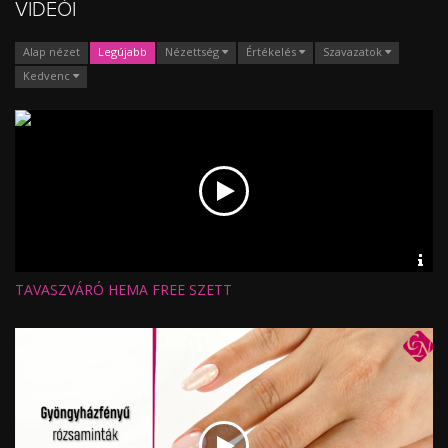
VIDEÓI
Alap nézet
Legújabb
Nézettség
Értékelés
Szavazatok
Kedvenc
Vid
inf
TAVASZVÁRÓ HEMA FREE SZETT
Hossz:
Nézettség:
Értékelés:
Feltöltve: