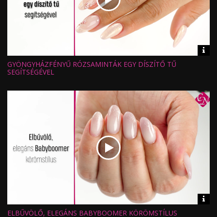
Vid
inf
GYÖNGYHÁZFÉNYŰ RÓZSAMINTÁK EGY DÍSZÍTŐ TŰ
Hossz:
Nézettség:
SEGÍTSÉGÉVEL
Értékelés:
Feltöltve:
Vid
inf
ELBŰVÖLŐ, ELEGÁNS BABYBOOMER KÖRÖMSTÍLUS
Hossz: