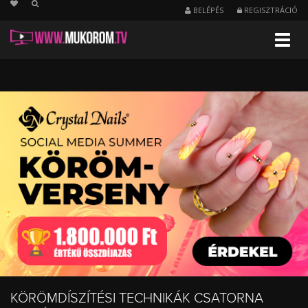
string(17) "/koromdiszites/uj"
BELÉPÉS
REGISZTRÁCIÓ
Menu
Legújabb
videók
-
Körömdíszítési
technikák
KÖRÖMDÍSZÍTÉSI TECHNIKÁK CSATORNA