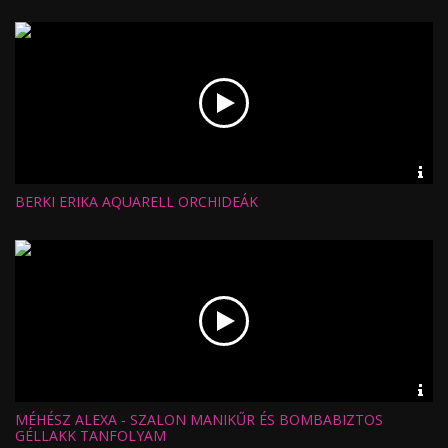
Értékelés:
Feltöltve:
Vid
inf
BERKI ERIKA AQUARELL ORCHIDEÁK
Hossz:
Nézettség:
Értékelés:
Feltöltve:
Vid
inf
MÉHÉSZ ALEXA - SZALON MANIKŰR ÉS BOMBABIZTOS
Hossz:
Nézettség:
GÉLLAKK TANFOLYAM
Értékelés: