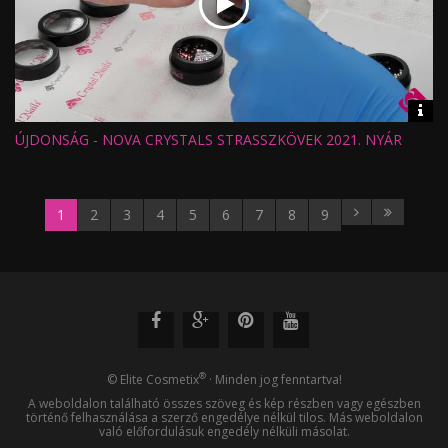
Vid
inf
ÚJDONSÁG - NOVA CRYSTALS STRASSZKÖVEK 2021. NYÁR
Hossz:
Nézettség:
Értékelés:
Feltöltve:
1
2
3
4
5
6
7
8
9
®
© Elite Cosmetix
· Minden jog fenntartva!
A weboldalon található összes szöveg és kép részben vagy egészben
történő felhasználása a szerző engedélye nélkül tilos. Más weboldalon
való előfordulásuk engedély nélküli másolat.