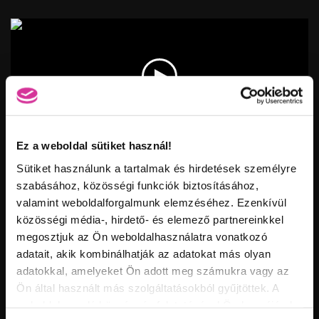
Feltöltve:
Vid
inf
Ez a weboldal sütiket használ!
PÁSZTOR DÓRA - LACE GLAM
Hossz:
Nézettség:
Értékelés:
Sütiket használunk a tartalmak és hirdetések személyre
Feltöltve:
szabásához, közösségi funkciók biztosításához,
valamint weboldalforgalmunk elemzéséhez. Ezenkívül
közösségi média-, hirdető- és elemező partnereinkkel
megosztjuk az Ön weboldalhasználatra vonatkozó
adatait, akik kombinálhatják az adatokat más olyan
adatokkal, amelyeket Ön adott meg számukra vagy az
Ön által használt más szolgáltatásokból gyűjtöttek. A
weboldalon való böngészés folytatásával Ön hozzájárul a