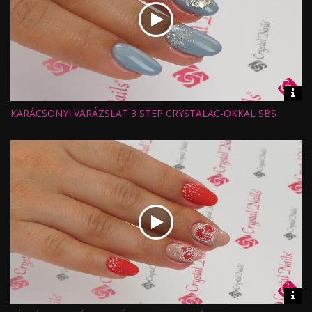
Vid
inf
KARÁCSONYI VARÁZSLAT 3 STEP CRYSTALAC-OKKAL SBS
Hossz:
Nézettség:
Értékelés:
Feltöltve:
Vid
inf