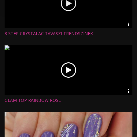
Vid
inf
3 STEP CRYSTALAC TAVASZI TRENDSZÍNEK
Hossz:
Nézettség:
Értékelés:
Feltöltve:
Vid
inf
GLAM TOP RAINBOW ROSE
Hossz:
Nézettség:
Értékelés:
Feltöltve: