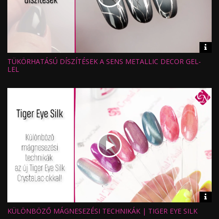
Vid
inf
TÜKÖRHATÁSÚ DÍSZÍTÉSEK A SENS METALLIC DECOR GEL-
Hossz:
Nézettség:
LEL
Értékelés:
Feltöltve:
Vid
inf
KÜLÖNBÖZŐ MÁGNESEZÉSI TECHNIKÁK | TIGER EYE SILK
Hossz:
Nézettség: