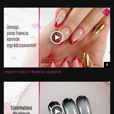
Nézettség:
Értékelés:
Feltöltve:
Vid
inf
ÜNNEPI PIROS FRANCIA KÖRMÖK
Hossz:
Nézettség:
Értékelés:
Feltöltve: