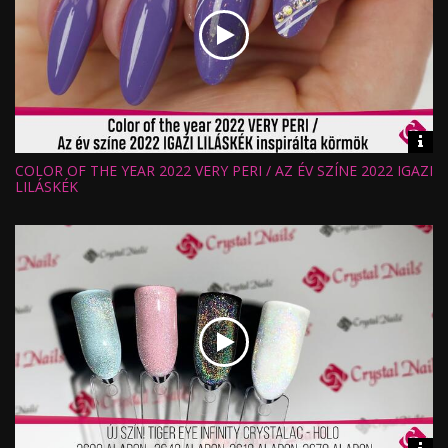
Vid
inf
COLOR OF THE YEAR 2022 VERY PERI / AZ ÉV SZÍNE 2022 IGAZI
Hossz:
Nézettség:
LILÁSKÉK
Értékelés:
Feltöltve: