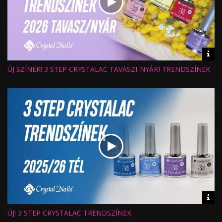
Vid
inf
ÚJ SZÍNEK! 3 STEP CRYSTALAC TAVASZI-NYÁRI TRENDSZÍNEK
Hossz:
Nézettség:
Értékelés:
Feltöltve:
Vid
inf
ÚJ! 3 STEP CRYSTALAC TRENDSZÍNEK
Hossz:
Nézettség: