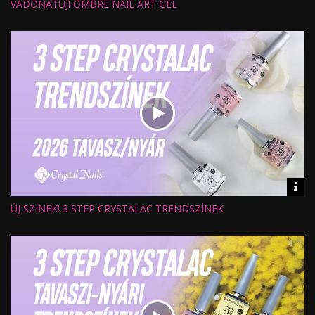
VADONATÚJ! OMBRE NAIL ART GEL
Hossz:
Nézettség:
Értékelés:
Feltöltve:
Vid
inf
ÚJ SZÍNEK! 3 STEP CRYSTALAC TRENDSZÍNEK
Hossz:
Nézettség:
Értékelés:
Feltöltve: