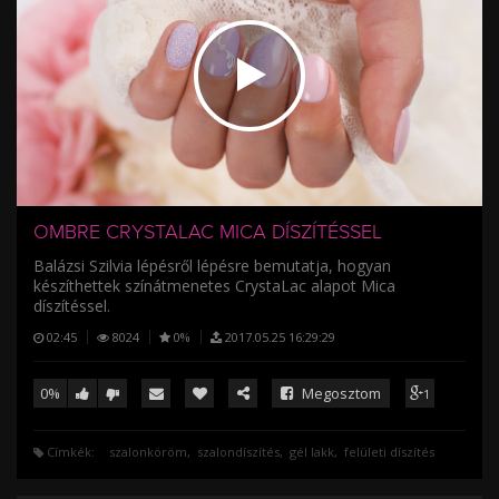
/
OMBRE CRYSTALAC MICA DÍSZÍTÉSSEL
Balázsi Szilvia lépésről lépésre bemutatja, hogyan
készíthettek színátmenetes CrystaLac alapot Mica
díszítéssel.
02:45
8024
0%
2017.05.25 16:29:29
0%
Megosztom
1
Címkék:
szalonköröm
szalondíszítés
gél lakk
felületi díszítés