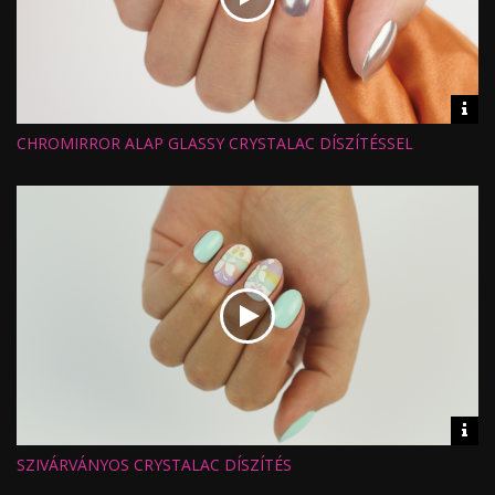
CLEANSER 100ML
Vid
inf
CHROMIRROR ALAP GLASSY CRYSTALAC DÍSZÍTÉSSEL
Hossz:
Nézettség:
Értékelés:
Feltöltve:
ART GEL FESTŐZSELÉ - ART
#0 DÍSZÍTŐ ECSET - VÉKONY
WHITE
VONALAKHOZ
Vid
inf
SZIVÁRVÁNYOS CRYSTALAC DÍSZÍTÉS
ROYAL GEL R6 - ULTRAFEHÉR
Hossz:
Nézettség:
(4,5ML)
Értékelés: