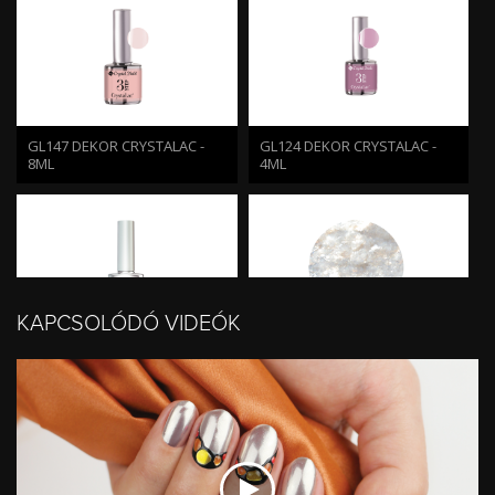
GL147 DEKOR CRYSTALAC -
GL124 DEKOR CRYSTALAC -
8ML
4ML
KAPCSOLÓDÓ VIDEÓK
3 STEP CRYSTALAC
NAGY SILVER MICA
CLEAR/TOP 0 (8ML)