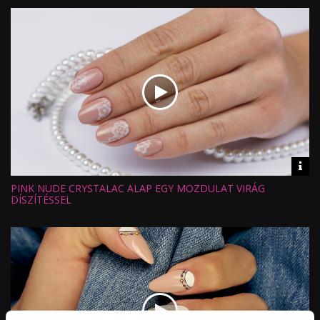
Feltöltve:
Vid
inf
PINK NUDE CRYSTALAC ALAP EGY MOZDULAT VIRÁG
Hossz:
Nézettség:
DÍSZÍTÉSSEL
Értékelés:
Feltöltve: