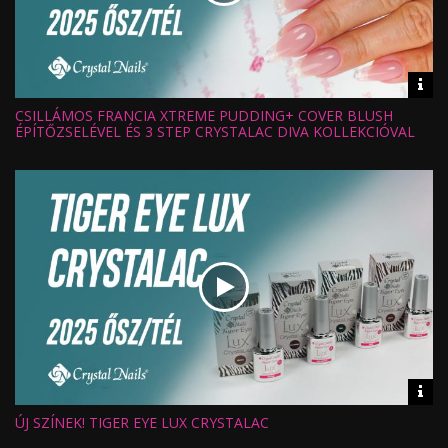
Vid
inf
CSILLÁMOS FRANCIA XTREME PUDDING+ COVER BLUSH
Hossz:
Nézettség:
ÉPÍTŐZSELÉVEL ÉS 3 STEP CRYSTALAC DIVA KOLLEKCIÓVAL
Értékelés:
Feltöltve:
Vid
inf
ÚJ SZÍNEK! TIGER EYE LUX CRYSTALAC
Hossz:
Nézettség: