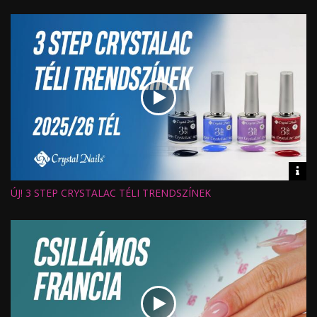
Értékelés:
Feltöltve:
Vid
inf
ÚJ! 3 STEP CRYSTALAC TÉLI TRENDSZÍNEK
Hossz:
Nézettség:
Értékelés:
Feltöltve: