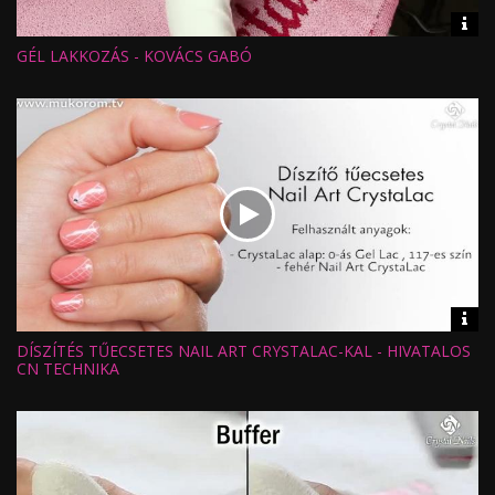
Vid
inf
GÉL LAKKOZÁS - KOVÁCS GABÓ
Hossz:
Nézettség:
Értékelés:
Feltöltve:
Vid
inf
DÍSZÍTÉS TŰECSETES NAIL ART CRYSTALAC-KAL - HIVATALOS
Hossz:
Nézettség:
CN TECHNIKA
Értékelés:
Feltöltve: