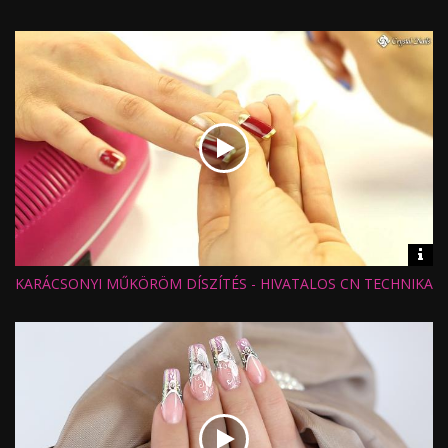
Értékelés:
Feltöltve:
Vid
inf
KARÁCSONYI MŰKÖRÖM DÍSZÍTÉS - HIVATALOS CN TECHNIKA
Hossz:
Nézettség:
Értékelés:
Feltöltve: