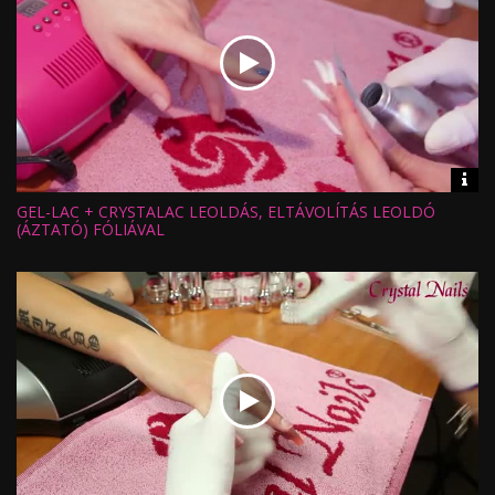
Vid
inf
GEL-LAC + CRYSTALAC LEOLDÁS, ELTÁVOLÍTÁS LEOLDÓ
Hossz:
Nézettség:
(ÁZTATÓ) FÓLIÁVAL
Értékelés:
Feltöltve: