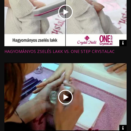
Vid
inf
HAGYOMÁNYOS ZSELÉS LAKK VS. ONE STEP CRYSTALAC
Hossz:
Nézettség:
Értékelés:
Feltöltve:
Vid