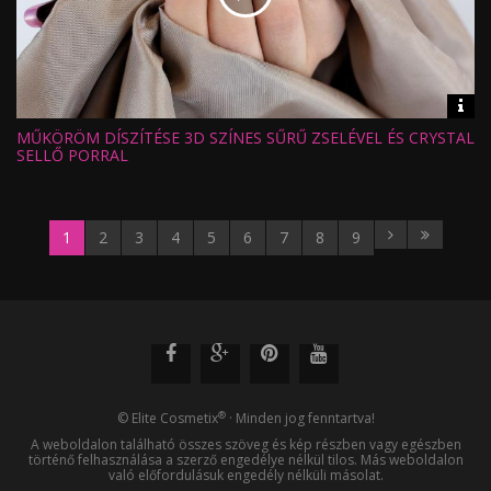
Vid
inf
MŰKÖRÖM DÍSZÍTÉSE 3D SZÍNES SŰRŰ ZSELÉVEL ÉS CRYSTAL
Hossz:
Nézettség:
SELLŐ PORRAL
Értékelés:
Feltöltve:
1
2
3
4
5
6
7
8
9
®
© Elite Cosmetix
· Minden jog fenntartva!
A weboldalon található összes szöveg és kép részben vagy egészben
történő felhasználása a szerző engedélye nélkül tilos. Más weboldalon
való előfordulásuk engedély nélküli másolat.