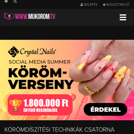
string(24) "/koromdiszites/nezettseg"
BELÉPÉS
REGISZTRÁCIÓ
Menu
Legtöbbet
nézett
videó
-
Körömdíszítési
technikák
KÖRÖMDÍSZÍTÉSI TECHNIKÁK CSATORNA