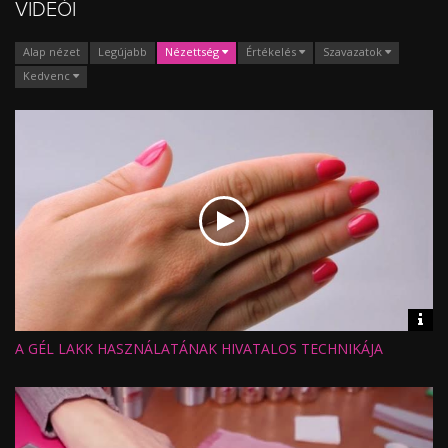
VIDEÓI
Alap nézet
Legújabb
Nézettség
Értékelés
Szavazatok
Kedvenc
Vid
inf
A GÉL LAKK HASZNÁLATÁNAK HIVATALOS TECHNIKÁJA
Hossz:
Nézettség:
Értékelés:
Feltöltve: