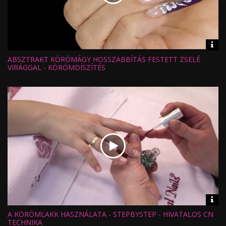
Vid
inf
ABSZTRAKT KÖRÖMÁGY HOSSZABBÍTÁS FESTETT ZSELÉ
Hossz:
Nézettség:
VIRÁGGAL - KÖRÖMDÍSZÍTÉS
Értékelés:
Feltöltve:
Vid
inf
A KÖRÖMLAKK HASZNÁLATA - STEPBYSTEP - HIVATALOS CN
Hossz:
Nézettség:
TECHNIKA