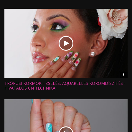
Nézettség:
Értékelés:
Feltöltve:
Vid
inf
TRÓPUSI KÖRMÖK - ZSELÉS, AQUARELLES KÖRÖMDÍSZÍTÉS -
Hossz:
Nézettség:
HIVATALOS CN TECHNIKA
Értékelés:
Feltöltve: