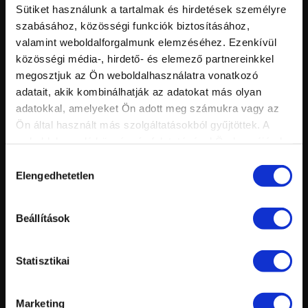
Sütiket használunk a tartalmak és hirdetések személyre
Nézettség:
Értékelés:
szabásához, közösségi funkciók biztosításához,
Feltöltve:
valamint weboldalforgalmunk elemzéséhez. Ezenkívül
közösségi média-, hirdető- és elemező partnereinkkel
megosztjuk az Ön weboldalhasználatra vonatkozó
adatait, akik kombinálhatják az adatokat más olyan
adatokkal, amelyeket Ön adott meg számukra vagy az
Ön által használt más szolgáltatásokból gyűjtöttek. A
weboldalon való böngészés folytatásával Ön hozzájárul a
sütik használatához.
Hozzájárulás
Elengedhetetlen
kiválasztása
Vid
inf
PULÓVER MINTA KÉSZÍTÉSE 3D SZÍNES SŰRŰ ZSELÉVEL
Hossz:
Nézettség:
Beállítások
Értékelés:
Feltöltve:
Statisztikai
Marketing