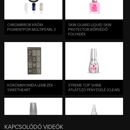
CHROMIRROR KRÓM
SKIN GUARD LIQUID SKIN
PIGMENTPOR MULTIPEARL 3
PROTECTOR BŐRVÉDŐ
FOLYADÉK
KÖRÖMNYOMDA LEMEZEK -
XTREME TOP SHINE
SWEETHEART
ÁTLÁTSZÓ FÉNYZSELÉ (CLEAR)
KAPCSOLÓDÓ VIDEÓK