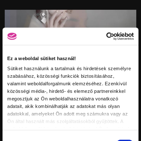
Értékelés:
Feltöltve:
Ez a weboldal sütiket használ!
Sütiket használunk a tartalmak és hirdetések személyre
szabásához, közösségi funkciók biztosításához,
Vid
valamint weboldalforgalmunk elemzéséhez. Ezenkívül
inf
CHROME CRYSTALAC - A KRÓM HATÁS, AMI EDDIG
Hossz:
közösségi média-, hirdető- és elemező partnereinkkel
Nézettség:
LEHETETLEN VOLT!
Értékelés:
megosztjuk az Ön weboldalhasználatra vonatkozó
Feltöltve:
adatait, akik kombinálhatják az adatokat más olyan
adatokkal, amelyeket Ön adott meg számukra vagy az
Ön által használt más szolgáltatásokból gyűjtöttek. A
weboldalon való böngészés folytatásával Ön hozzájárul a
sütik használatához.
Hozzájárulás