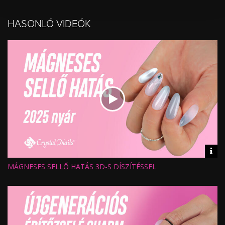
Értékelés:
Feltöltve:
HASONLÓ VIDEÓK
Vid
inf
MÁGNESES SELLŐ HATÁS 3D-S DÍSZÍTÉSSEL
Hossz:
Nézettség:
Értékelés:
Feltöltve: