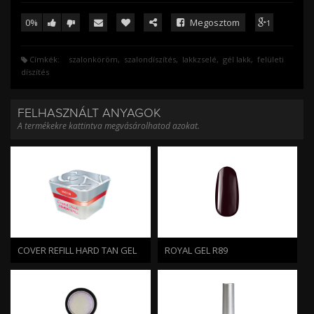
0%
Megosztom
1
Címkék:
szalonköröm
szalondíszítés
lakkzselé
gél lakk
felületi
díszítés
FELHASZNÁLT ANYAGOK
A termékekre kattintva megvásárolhatod azokat.
COVER REFILL HARD TAN GEL
ROYAL GEL R89