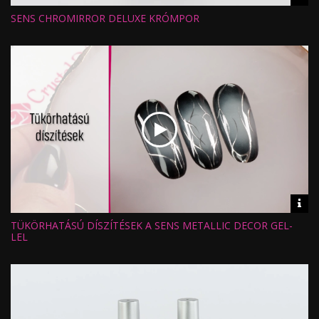
inf
SENS CHROMIRROR DELUXE KRÓMPOR
Hossz:
Nézettség:
Értékelés:
Feltöltve:
Vid
inf
TÜKÖRHATÁSÚ DÍSZÍTÉSEK A SENS METALLIC DECOR GEL-
Hossz:
Nézettség:
LEL
Értékelés:
Feltöltve: