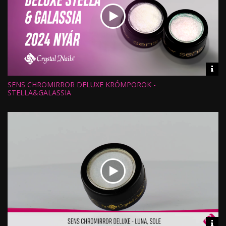
Vid
inf
SENS CHROMIRROR DELUXE KRÓMPOROK -
Hossz:
Nézettség:
STELLA&GALASSIA
Értékelés:
Feltöltve:
Vid