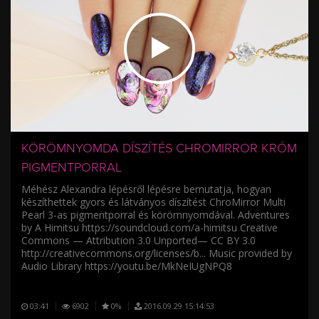
/
KÖRÖMNYOMDA DÍSZÍTÉS CHROMIRROR KRÓM
PIGMENTPORRAL
Méhész Alexandra lépésről lépésre bemutatja, hogyan
készíthettek gyors és látványos díszítést ChroMirror Multi
Pearl 3-as pigmentporral és körömnyomdával. Adventures
by A Himitsu https://soundcloud.com/a-himitsu Creative
Commons — Attribution 3.0 Unported— CC BY 3.0
http://creativecommons.org/licenses/b... Music provided by
Audio Library https://youtu.be/MkNeIUgNPQ8
03:41
6902
0%
2016.09.29 15:14:53