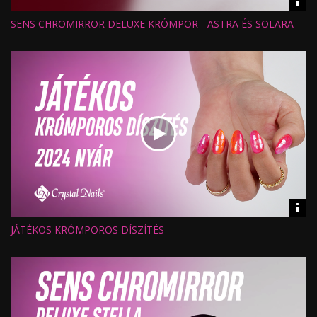
Vid
inf
SENS CHROMIRROR DELUXE KRÓMPOR - ASTRA ÉS SOLARA
Hossz:
Nézettség:
Értékelés:
Feltöltve:
Vid
inf
JÁTÉKOS KRÓMPOROS DÍSZÍTÉS
Hossz:
Nézettség:
Értékelés:
Feltöltve: