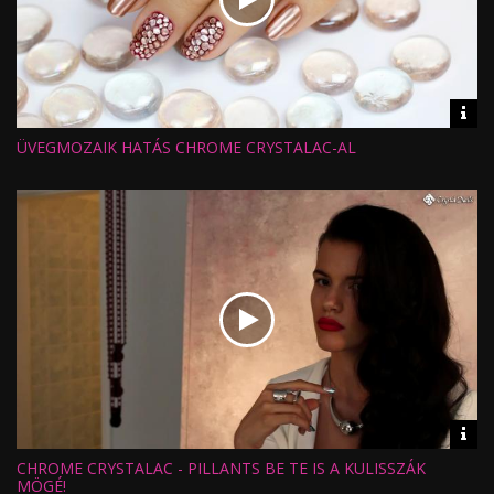
Vid
inf
ÜVEGMOZAIK HATÁS CHROME CRYSTALAC-AL
ALMOND OIL MANDULAOLAJ
Hossz:
Nézettség:
KONCENTRÁTUM
Értékelés:
Feltöltve:
Vid
inf
CHROME CRYSTALAC - PILLANTS BE TE IS A KULISSZÁK
Hossz:
Nézettség:
MÖGÉ!