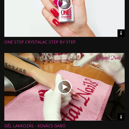
Vid
inf
ONE STEP CRYSTALAC STEP BY STEP
Hossz:
Nézettség:
Értékelés:
Feltöltve:
Vid
inf
GÉL LAKKOZÁS - KOVÁCS GABÓ
Hossz: