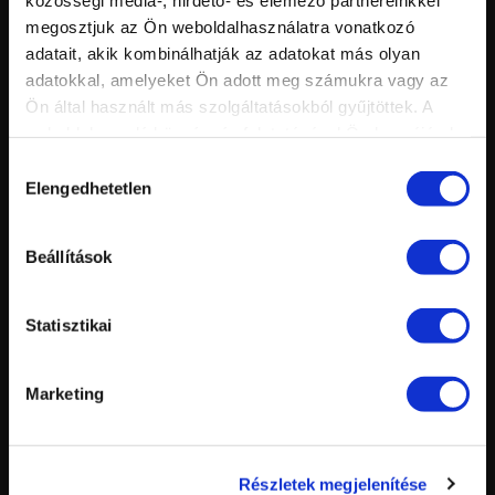
megosztjuk az Ön weboldalhasználatra vonatkozó
adatait, akik kombinálhatják az adatokat más olyan
adatokkal, amelyeket Ön adott meg számukra vagy az
Ön által használt más szolgáltatásokból gyűjtöttek. A
weboldalon való böngészés folytatásával Ön hozzájárul a
sütik használatához.
Hozzájárulás
Vid
Elengedhetetlen
inf
kiválasztása
KONCSIK-KIRÁLY MÁRIA ZSELÉS KÖRÖM TÖLTÉSE XTREME
Hossz:
Nézettség:
SUPERIOR GEL-LEL
Értékelés:
Feltöltve:
Beállítások
Statisztikai
Marketing
Részletek megjelenítése