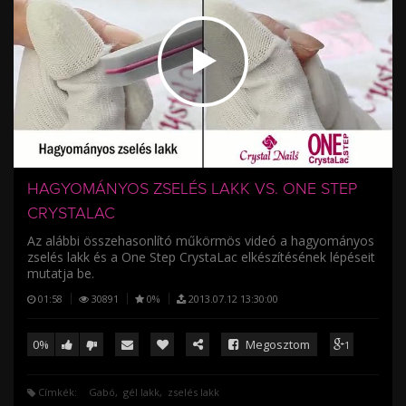
/
HAGYOMÁNYOS ZSELÉS LAKK VS. ONE STEP
CRYSTALAC
Az alábbi összehasonlító műkörmös videó a hagyományos
zselés lakk és a One Step CrystaLac elkészítésének lépéseit
mutatja be.
01:58
30891
0%
2013.07.12 13:30:00
0%
Megosztom
1
Címkék:
Gabó
gél lakk
zselés lakk