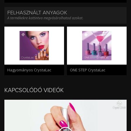
FELHASZNÁLT ANYAGOK
A termékekre kattintva megvásárolhatod azokat.
Hagyományos CrystaLac
ONE STEP CrystaLac
KAPCSOLÓDÓ VIDEÓK