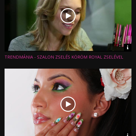
Vid
inf
TRENDMÁNIA - SZALON ZSELÉS KÖRÖM ROYAL ZSELÉVEL
Hossz:
Nézettség:
Értékelés:
Feltöltve:
Vid