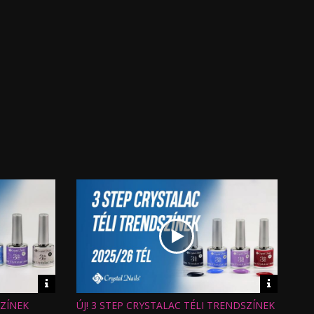
ONE STEP
CRYSTALAC 1S43
- 4ML
Video
Video
információk
informáci
SZÍNEK
ÚJ! 3 STEP CRYSTALAC TÉLI TRENDSZÍNEK
Hossz: