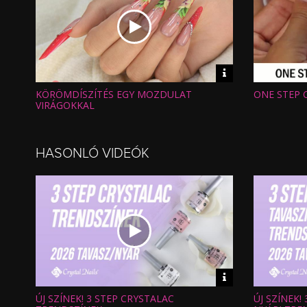
Video
információk
KÖRÖMDÍSZÍTÉS EGY MOZDULAT
ONE STEP 
Hossz:
Hossz:
Nézettség:
Nézettség
VIRÁGOKKAL
Értékelés:
Értékelés:
Feltöltve:
Feltöltve:
HASONLÓ VIDEÓK
Video
információk
ÚJ SZÍNEK! 3 STEP CRYSTALAC
ÚJ SZÍNEK!
Hossz:
Hossz: