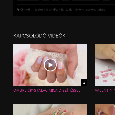
Címkék:
zselés körömdíszítés
szalonköröm
szalondíszítés
KAPCSOLÓDÓ VIDEÓK
Video
információk
OMBRE CRYSTALAC MICA DÍSZÍTÉSSEL
VALENTIN 
Hossz:
Hossz:
Nézettség:
Nézettség
Értékelés:
Értékelés:
Feltöltve:
Feltöltve: