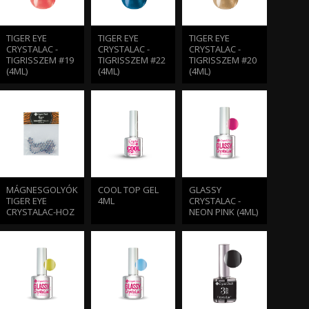
TIGER EYE
TIGER EYE
TIGER EYE
CRYSTALAC -
CRYSTALAC -
CRYSTALAC -
TIGRISSZEM #19
TIGRISSZEM #22
TIGRISSZEM #20
(4ML)
(4ML)
(4ML)
MÁGNESGOLYÓK
COOL TOP GEL
GLASSY
TIGER EYE
4ML
CRYSTALAC -
CRYSTALAC-HOZ
NEON PINK (4ML)