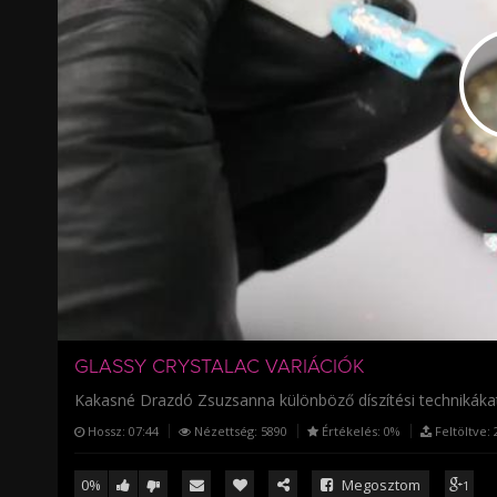
/
GLASSY CRYSTALAC VARIÁCIÓK
Kakasné Drazdó Zsuzsanna különböző díszítési technikákat
Hossz:
07:44
Nézettség:
5890
Értékelés:
0%
Feltöltve:
2
0%
Megosztom
1