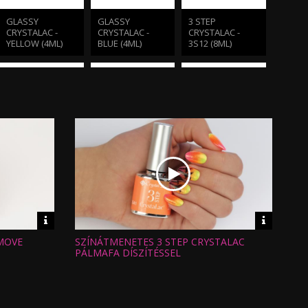
GLASSY
GLASSY
3 STEP
CRYSTALAC -
CRYSTALAC -
CRYSTALAC -
YELLOW (4ML)
BLUE (4ML)
3S12 (8ML)
CRYSTAL FLAKE
ACID FREE
CHROMIRROR
DÍSZÍTŐ PEHELY
PRIMER -
KRÓM
#1
SAVMENTES
PIGMENTPOR
PRIMER
FINE SILVER
Video
Video
információk
informáci
 MOVE
SZÍNÁTMENETES 3 STEP CRYSTALAC
Hossz:
Nézettség:
PÁLMAFA DÍSZÍTÉSSEL
Értékelés:
Feltöltve: