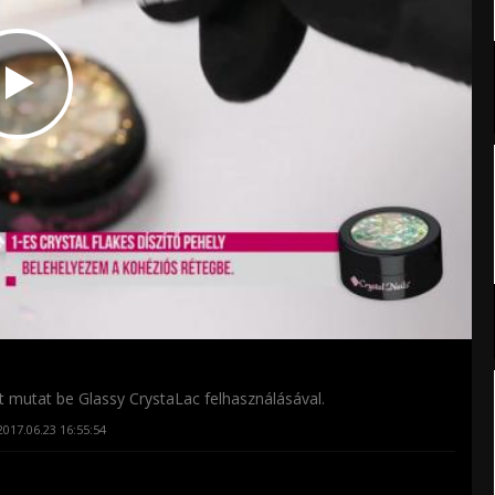
 mutat be Glassy CrystaLac felhasználásával.
017.06.23 16:55:54