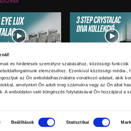
:
Nézettség:
NDSZÍNEK
Értékelés:
Feltöltve:
znál!
Video
információk
almak és hirdetések személyre szabásához, közösségi funkciók
 TIGER EYE LUX CRYSTALAC
VADONATÚJ! 3 STEP CRYSTALA
Hossz:
:
Nézettség:
KOLLEKCIÓ
weboldalforgalmunk elemzéséhez. Ezenkívül közösségi média-, h
Értékelés:
Feltöltve:
gosztjuk az Ön weboldalhasználatra vonatkozó adatait, akik ko
atokkal, amelyeket Ön adott meg számukra vagy az Ön által ha
ek. A weboldalon való böngészés folytatásával Ön hozzájárul a sü
történő felhasználása a szerző
lküli másolat.
Beállítások
Statisztikai
Mark