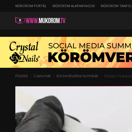
MŰKÖRÖM PORTÁL
MŰKÖRÖM ALAPANYAGOK
MŰKÖRÖM TANFO
Főoldal
Csatornák
Körömdíszítési technikák
Glassy CrystaLac