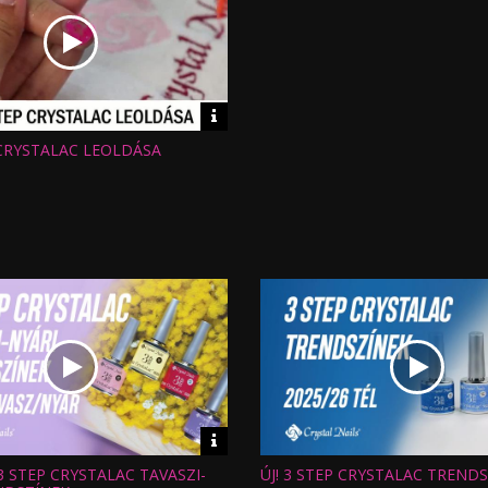
Video
információk
CRYSTALAC LEOLDÁSA
:
Video
információk
 3 STEP CRYSTALAC TAVASZI-
ÚJ! 3 STEP CRYSTALAC TREND
Hossz: