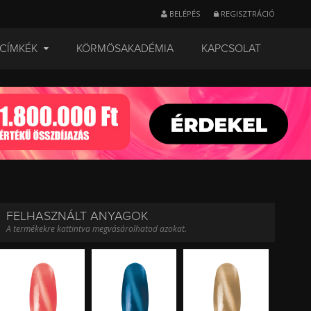
BELÉPÉS
REGISZTRÁCIÓ
CÍMKÉK
KÖRMÖSAKADÉMIA
KAPCSOLAT
FELHASZNÁLT ANYAGOK
A termékekre kattintva megvásárolhatod azokat.