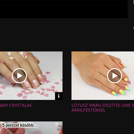
Video
információk
NAPI CRYSTALAC
LÓTUSZ VIRÁG DÍSZÍTÉS ONE
Hossz:
:
Nézettség:
AKRILFESTÉKKEL
Értékelés:
Feltöltve: