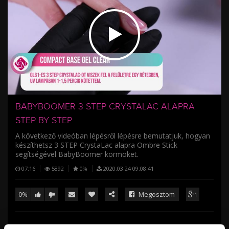
/
BABYBOOMER 3 STEP CRYSTALAC ALAPRA
STEP BY STEP
A következő videóban lépésről lépésre bemutatjuk, hogyan
készíthetsz 3 STEP CrystaLac alapra Ombre Stick
segítségével BabyBoomer körmöket.
07:16
5892
0%
2020.03.24 09:08:41
0%
Megosztom
1