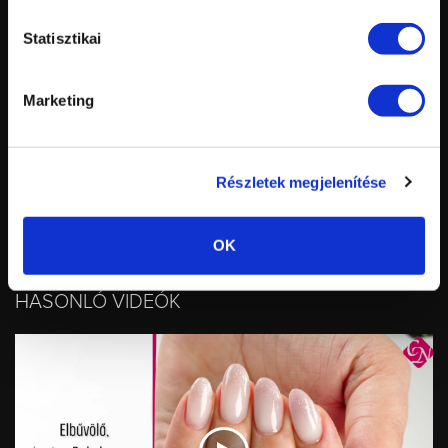
Statisztikai
Marketing
Compact Base Gel - Clear
Spray Prep
Részletek megjelenítése
OK
MattEver Matt Top Gel
HASONLÓ VIDEÓK