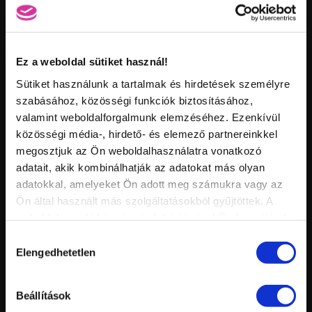
FELHASZNÁLT ANYAGOK
A termékekre kattintva megvásárolhatod azokat.
Ez a weboldal sütiket használ!
Sütiket használunk a tartalmak és hirdetések személyre
szabásához, közösségi funkciók biztosításához,
valamint weboldalforgalmunk elemzéséhez. Ezenkívül
közösségi média-, hirdető- és elemező partnereinkkel
megosztjuk az Ön weboldalhasználatra vonatkozó
GL61 Dekor CrystaLac 4ml
Buffer - fehér
adatait, akik kombinálhatják az adatokat más olyan
adatokkal, amelyeket Ön adott meg számukra vagy az
Ön által használt más szolgáltatásokból gyűjtöttek. A
weboldalon való böngészés folytatásával Ön hozzájárul a
sütik használatához.
Hozzájárulás
Elengedhetetlen
kiválasztása
Xtreme reszelő 150/150 (kék)
Prémium portalanító kefe
Beállítások