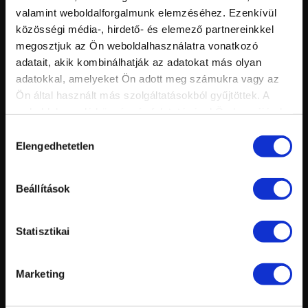
FELHASZNÁLT ANYAGOK
valamint weboldalforgalmunk elemzéséhez. Ezenkívül
A termékekre kattintva megvásárolhatod azokat.
közösségi média-, hirdető- és elemező partnereinkkel
megosztjuk az Ön weboldalhasználatra vonatkozó
adatait, akik kombinálhatják az adatokat más olyan
adatokkal, amelyeket Ön adott meg számukra vagy az
Ön által használt más szolgáltatásokból gyűjtöttek. A
weboldalon való böngészés folytatásával Ön hozzájárul a
sütik használatához.
Hozzájárulás
Royal Gel R23 - Ragyogó
Mega White Film Gel
Elengedhetetlen
kiválasztása
napsárga
Beállítások
Statisztikai
Mini 3D ékszer ecset
Marketing