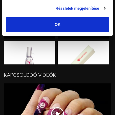
Részletek megjelenítése
OK
XTREME AQUARELL+
XTREME AQUARELL+
KRÉMFESTÉKEK - X9
KRÉMFESTÉKEK - X18
KAPCSOLÓDÓ VIDEÓK
Top Shine zselé (Clear)
Buffer - fehér