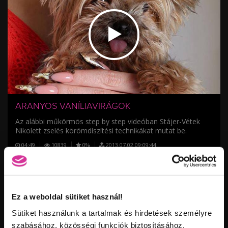
/
ARANYOS VANÍLIAVIRÁGOK
Az alábbi műkörmös step by step videóban Stájer-Vétek
Nikolett zselés körömdíszítési technikákat mutat be.
04:49
10839
0%
2013.07.02 09:09:44
0%
Megosztom
1
Ez a weboldal sütiket használ!
Címkék:
zselés körömdíszítés
zselés festés
gótikus mandula
felületi díszítés
Sütiket használunk a tartalmak és hirdetések személyre
szabásához, közösségi funkciók biztosításához,