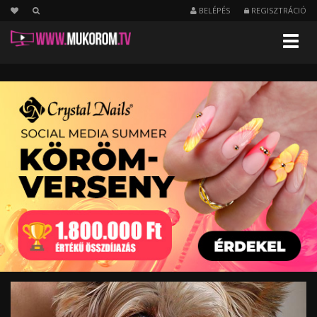
BELÉPÉS
REGISZTRÁCIÓ
Menu
Aranyos
vaníliavirágok