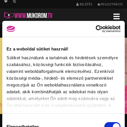
string(22) "/kezapolas/kedvencnapi"
BELÉPÉS
REGISZTRÁCIÓ
Menu
A
nap
legkedveltebb
videói
-
Kézápolás
Ez a weboldal sütiket használ!
Sütiket használunk a tartalmak és hirdetések személyre
szabásához, közösségi funkciók biztosításához,
valamint weboldalforgalmunk elemzéséhez. Ezenkívül
közösségi média-, hirdető- és elemező partnereinkkel
megosztjuk az Ön weboldalhasználatra vonatkozó
adatait, akik kombinálhatják az adatokat más olyan
adatokkal, amelyeket Ön adott meg számukra vagy az
Ön által használt más szolgáltatásokból gyűjtöttek. A
weboldalon való böngészés folytatásával Ön hozzájárul a
sütik használatához.
Hozzájárulás
KÉZÁPOLÁS CSATORNA VIDEÓI
Elengedhetetlen