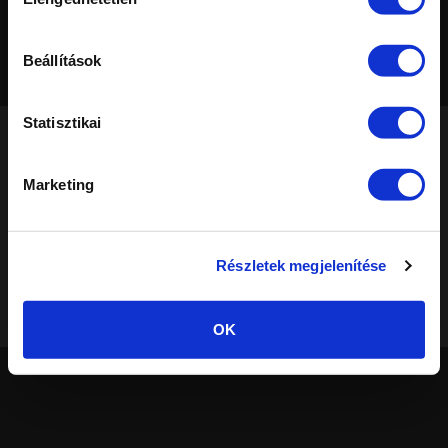
kiválasztása
Alap nézet
Legújabb
Nézettség
Értékelés
Szavazatok
Kedvenc
Beállítások
Statisztikai
Marketing
®
© Elite Cosmetix
· Minden jog fenntartva!
A weboldalon található összes szöveg és kép részben vagy egészben
történő felhasználása a szerző engedélye nélkül tilos. Más weboldalon
Részletek megjelenítése
való előfordulásuk engedély nélküli másolat.
Felhasználási és adatvédelmi szabályzat
|
Süti beállítások
OK