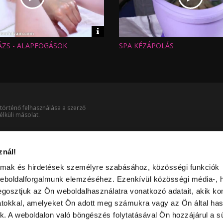
Video
információk
ZS - ALAPFOGÁSOK
SPA KÉZÁPOLÁS
Hossz:
:
Nézettség:
Értékelés:
Feltöltve:
történő felhasználása a szerző
lküli másolat.
znál!
almak és hirdetések személyre szabásához, közösségi funkciók
weboldalforgalmunk elemzéséhez. Ezenkívül közösségi média-, h
gosztjuk az Ön weboldalhasználatra vonatkozó adatait, akik ko
atokkal, amelyeket Ön adott meg számukra vagy az Ön által ha
ek. A weboldalon való böngészés folytatásával Ön hozzájárul a sü