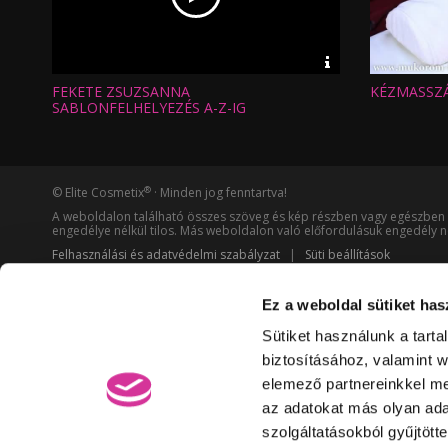
Video
információk
FEKETE ZSUZSANNA
KÉZMASSZÁ
Hossz:
Hossz:
Nézettség:
Nézettség
SABLONFELHELYEZÉS A-Z-IG
Értékelés:
Értékelés:
Feltöltve:
Feltöltve:
®
© Elite Cosmetix
· Minden jog fenntartva!
A weboldalon található összes szöveg és kép részben vagy egészben 
engedélye nélkül tilos. Más weboldalon való előfordulásuk engedély né
Felhasználási és adatvédelmi szabályzat
|
Süti beállítások
Ez a weboldal sütiket has
Sütiket használunk a tart
biztosításához, valamint 
elemező partnereinkkel me
az adatokat más olyan ad
szolgáltatásokból gyűjtött