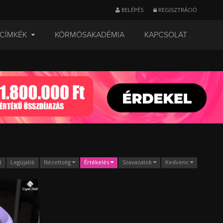
BELÉPÉS
REGISZTRÁCIÓ
CÍMKÉK
KÖRMÖSAKADÉMIA
KAPCSOLAT
t
Legújabb
Nézettség
Értékelés
Szavazatok
Kedvenc