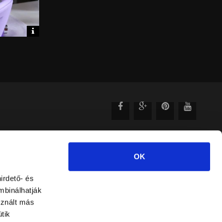
Video
információk
OK
irdető- és
mbinálhatják
sznált más
tik