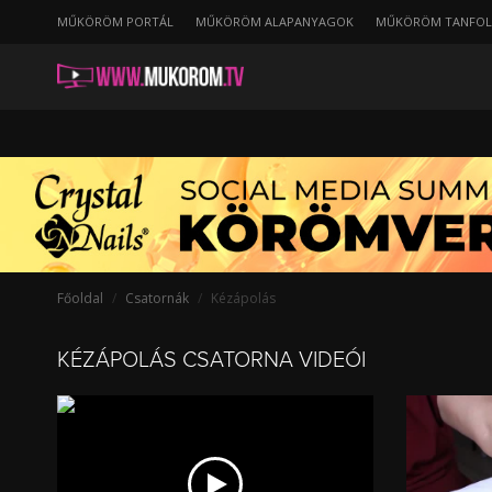
string(24) "/kezapolas/ertekeleshavi"
MŰKÖRÖM PORTÁL
MŰKÖRÖM ALAPANYAGOK
MŰKÖRÖM TANFO
A
hónap
legjobb
videói
-
Kézápolás
Főoldal
Csatornák
Kézápolás
KÉZÁPOLÁS CSATORNA VIDEÓI