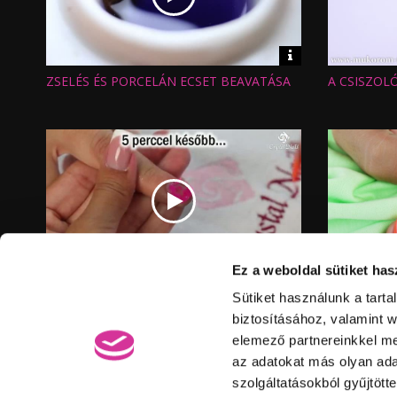
Video
információk
ZSELÉS ÉS PORCELÁN ECSET BEAVATÁSA
A CSISZOLÓ
Hossz:
Hossz:
Nézettség:
Nézettség
Értékelés:
Értékelés:
Feltöltve:
Feltöltve:
Video
Ez a weboldal sütiket has
információk
ONE STEP CRYSTALAC LEOLDÁSA
CRYSTAL 
Hossz:
Hossz:
Sütiket használunk a tart
Nézettség:
Nézettség
HASZNÁLAT
Értékelés:
Értékelés:
DÍSZÍTÉSSE
biztosításához, valamint 
Feltöltve:
Feltöltve:
elemező partnereinkkel me
az adatokat más olyan ad
szolgáltatásokból gyűjtött
®
© Elite Cosmetix
· Minden jog fenntartva!