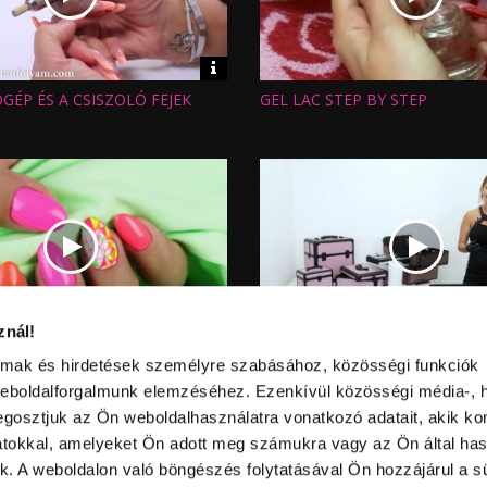
Video
információk
GÉP ÉS A CSISZOLÓ FEJEK
GEL LAC STEP BY STEP
Hossz:
:
Nézettség:
Értékelés:
Feltöltve:
Video
znál!
információk
NAILS KÖRÖMNYOMDA
ÚJDONSÁG - FÉMBŐRÖNDÖK
Hossz:
almak és hirdetések személyre szabásához, közösségi funkciók
:
Nézettség:
A, NEON ART GEL
Értékelés:
L
weboldalforgalmunk elemzéséhez. Ezenkívül közösségi média-, h
Feltöltve:
gosztjuk az Ön weboldalhasználatra vonatkozó adatait, akik ko
atokkal, amelyeket Ön adott meg számukra vagy az Ön által ha
ek. A weboldalon való böngészés folytatásával Ön hozzájárul a sü