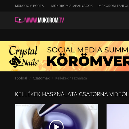
string(23) "/kellekek/nezettsegnapi"
MŰKÖRÖM PORTÁL
MŰKÖRÖM ALAPANYAGOK
MŰKÖRÖM TANFO
Napi
legnézettebb
videók
-
Kellékek
használata
Főoldal
Csatornák
Kellékek használata
KELLÉKEK HASZNÁLATA CSATORNA VIDEÓI