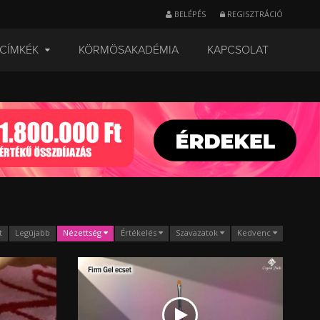
BELÉPÉS
REGISZTRÁCIÓ
CÍMKÉK
KÖRMÖSAKADÉMIA
KAPCSOLAT
t
Legújabb
Nézettség
Értékelés
Szavazatok
Kedvenc