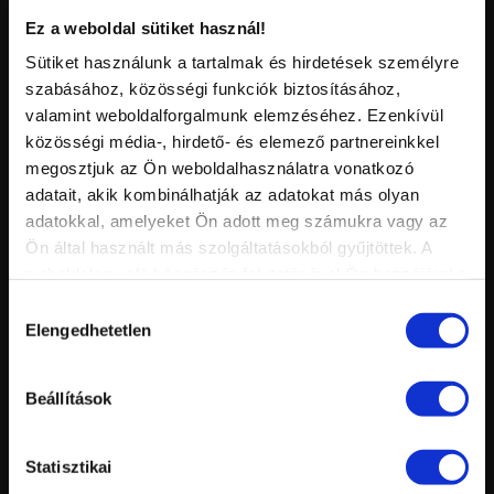
Ez a weboldal sütiket használ!
Sütiket használunk a tartalmak és hirdetések személyre
szabásához, közösségi funkciók biztosításához,
valamint weboldalforgalmunk elemzéséhez. Ezenkívül
Vid
közösségi média-, hirdető- és elemező partnereinkkel
inf
A GÉL LAKK HASZNÁLATÁNAK HIVATALOS TECHNIKÁJA
Hossz:
megosztjuk az Ön weboldalhasználatra vonatkozó
Nézettség:
adatait, akik kombinálhatják az adatokat más olyan
Értékelés:
Feltöltve:
adatokkal, amelyeket Ön adott meg számukra vagy az
HASONLÓ VIDEÓK
Ön által használt más szolgáltatásokból gyűjtöttek. A
weboldalon való böngészés folytatásával Ön hozzájárul a
sütik használatához.
Hozzájárulás
Elengedhetetlen
kiválasztása
Beállítások
Statisztikai