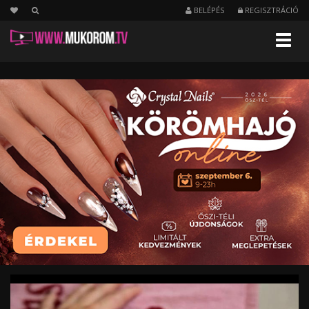
BELÉPÉS
REGISZTRÁCIÓ
Menu
ChroMe
CrystaLac
-
Victoria
Beckham
körmök