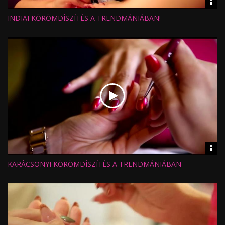
Vid
inf
INDIAI KÖRÖMDÍSZÍTÉS A TRENDMÁNIÁBAN!
Hossz:
Nézettség:
Értékelés:
Feltöltve:
Vid
inf
KARÁCSONYI KÖRÖMDÍSZÍTÉS A TRENDMÁNIÁBAN
Hossz:
Nézettség:
Értékelés:
Feltöltve: