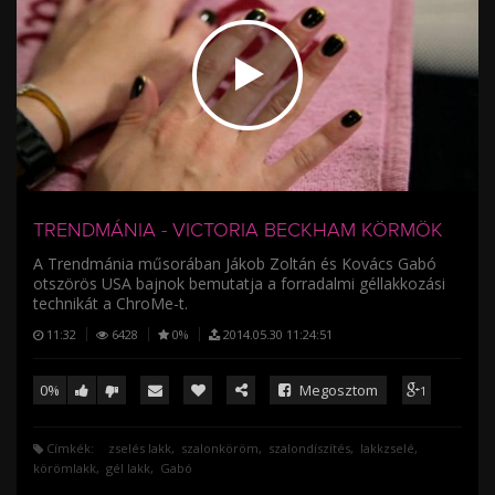
/
TRENDMÁNIA - VICTORIA BECKHAM KÖRMÖK
A Trendmánia műsorában Jákob Zoltán és Kovács Gabó
otszörös USA bajnok bemutatja a forradalmi géllakkozási
technikát a ChroMe-t.
11:32
6428
0%
2014.05.30 11:24:51
0%
Megosztom
1
Címkék:
zselés lakk
szalonköröm
szalondíszítés
lakkzselé
körömlakk
gél lakk
Gabó