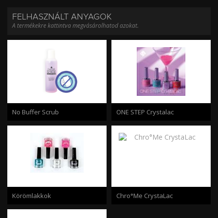
FELHASZNÁLT ANYAGOK
A termékekre kattintva megvásárolhatod azokat.
No Buffer Scrub
ONE STEP Crystalac
Körömlakkok
Chro°Me CrystaLac