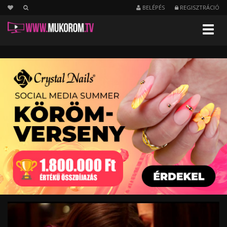
BELÉPÉS
REGISZTRÁCIÓ
Menu
Indiai
körömdíszítés
a
Trendmániában!