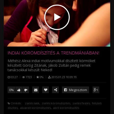
/
INDIAI KÖRÖMDÍSZÍTÉS A TRENDMÁNIÁBAN!
Méhész Alexa indiai motívumokkal díszített körmöket
készített Görög Zitának, Jákob Zoltán pedig remek
tanácsokkal készült Neked!
03:27
7723
0%
2015.01.23 10:09:19
0%
Megosztom
1
Címkék:
zselés lakk
zselés körömdíszítés
zselés festés
felületi
díszítés
akvarell körömdíszítés
akril körömdíszítés