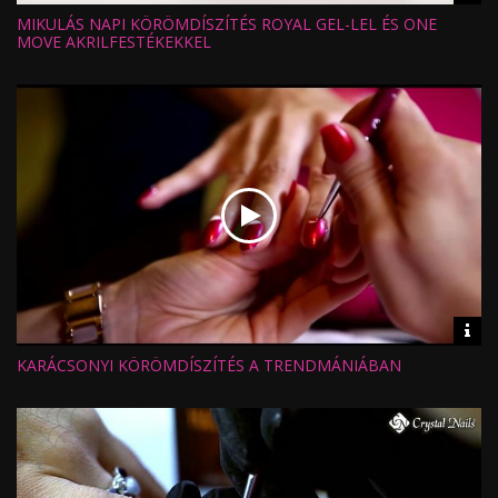
inf
MIKULÁS NAPI KÖRÖMDÍSZÍTÉS ROYAL GEL-LEL ÉS ONE
Hossz:
Nézettség:
MOVE AKRILFESTÉKEKKEL
Értékelés:
Feltöltve:
Vid
inf
KARÁCSONYI KÖRÖMDÍSZÍTÉS A TRENDMÁNIÁBAN
Hossz:
Nézettség:
Értékelés:
Feltöltve: