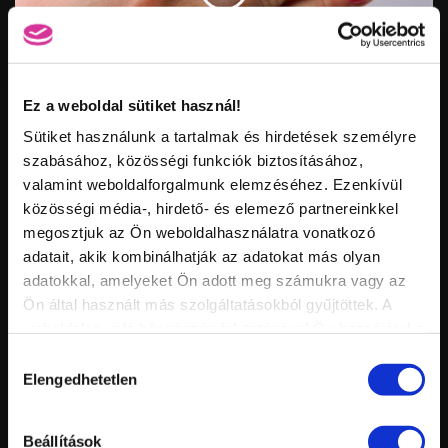
Vid
inf
Ez a weboldal sütiket használ!
A GÉL LAKK HASZNÁLATÁNAK HIVATALOS TECHNIKÁJA
Hossz:
Nézettség:
Sütiket használunk a tartalmak és hirdetések személyre
Értékelés:
Feltöltve:
szabásához, közösségi funkciók biztosításához,
valamint weboldalforgalmunk elemzéséhez. Ezenkívül
közösségi média-, hirdető- és elemező partnereinkkel
megosztjuk az Ön weboldalhasználatra vonatkozó
adatait, akik kombinálhatják az adatokat más olyan
adatokkal, amelyeket Ön adott meg számukra vagy az
Ön által használt más szolgáltatásokból gyűjtöttek. A
weboldalon való böngészés folytatásával Ön hozzájárul a
sütik használatához.
Hozzájárulás
Vid
Elengedhetetlen
kiválasztása
inf
GEL LAC STEP BY STEP
Hossz:
Nézettség:
Értékelés:
Beállítások
Feltöltve: