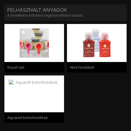
FELHASZNÁLT ANYAGOK
A termékekre kattintva megvásárolhatod azokat.
Royal Gel
Akril Festékek
Aquarell krémfestékek