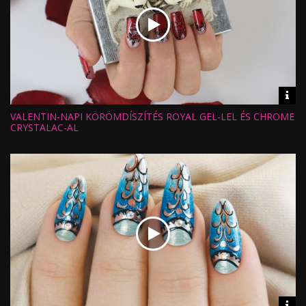
Vid
inf
VALENTIN-NAPI KÖRÖMDÍSZÍTÉS ROYAL GEL-LEL ÉS CHROME
Hossz:
Nézettség:
CRYSTALAC-AL
Értékelés:
Feltöltve:
Vid