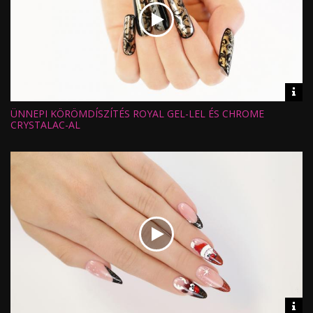
Vid
inf
ÜNNEPI KÖRÖMDÍSZÍTÉS ROYAL GEL-LEL ÉS CHROME
Hossz:
Nézettség:
CRYSTALAC-AL
Értékelés:
Feltöltve:
Vid