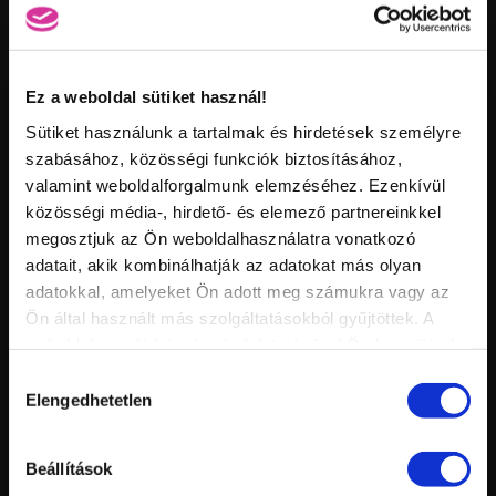
Feltöltve:
Ez a weboldal sütiket használ!
Sütiket használunk a tartalmak és hirdetések személyre
szabásához, közösségi funkciók biztosításához,
valamint weboldalforgalmunk elemzéséhez. Ezenkívül
közösségi média-, hirdető- és elemező partnereinkkel
megosztjuk az Ön weboldalhasználatra vonatkozó
Vid
adatait, akik kombinálhatják az adatokat más olyan
inf
EGY KÖRMÖS LÁNY BETÖRT A CRYSTAL NAILS-HEZ
Hossz:
adatokkal, amelyeket Ön adott meg számukra vagy az
Nézettség:
Ön által használt más szolgáltatásokból gyűjtöttek. A
Értékelés:
Feltöltve:
weboldalon való böngészés folytatásával Ön hozzájárul a
HASONLÓ VIDEÓK
sütik használatához.
Hozzájárulás
Elengedhetetlen
kiválasztása
Beállítások