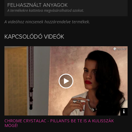
FELHASZNÁLT ANYAGOK
A termékekre kattintva megvásárolhatod azokat.
A videóhoz nincsenek hozzárendelve termékek.
KAPCSOLÓDÓ VIDEÓK
Vid
inf
CHROME CRYSTALAC - PILLANTS BE TE IS A KULISSZÁK
Hossz:
Nézettség:
MÖGÉ!
Értékelés: