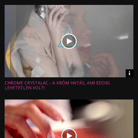
Feltöltve:
Vid
inf
CHROME CRYSTALAC - A KRÓM HATÁS, AMI EDDIG
Hossz:
Nézettség:
LEHETETLEN VOLT!
Értékelés:
Feltöltve: