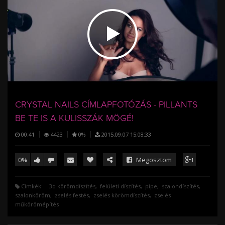
/
CRYSTAL NAILS CÍMLAPFOTÓZÁS - PILLANTS
BE TE IS A KULISSZÁK MÖGÉ!
00:41
4423
0%
2015.09.07 15:08:33
0%
Megosztom
1
Címkék:
3d körömdíszítés
felületi díszítés
pipe
szalondíszítés
szalonköröm
zselés festés
zselés körömdíszítés
zselés
műkörömépítés