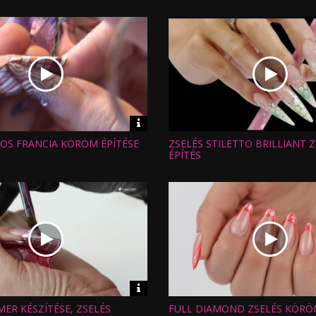
Feltöltve:
Video
információk
S FRANCIA KÖRÖM ÉPÍTÉSE
ZSELÉS STILETTO BRILLIANT 
Hossz:
:
Nézettség:
ÉPÍTÉS
Értékelés:
Feltöltve:
Video
információk
ER KÉSZÍTÉSE, ZSELÉS
FULL DIAMOND ZSELÉS KÖRÖ
Hossz: