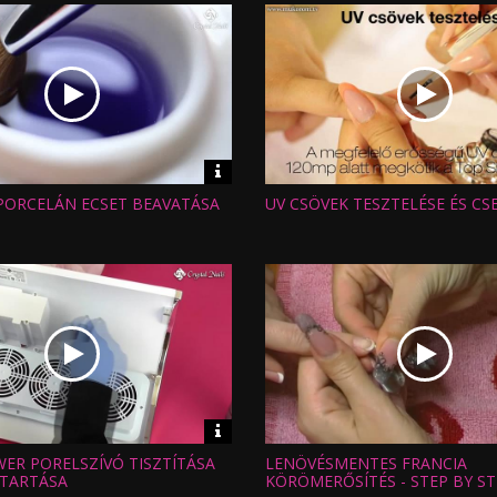
Video
információk
 PORCELÁN ECSET BEAVATÁSA
UV CSÖVEK TESZTELÉSE ÉS CS
Hossz:
:
Nézettség:
Értékelés:
Feltöltve:
Video
információk
WER PORELSZÍVÓ TISZTÍTÁSA
LENÖVÉSMENTES FRANCIA
Hossz:
:
Nézettség:
TARTÁSA
KÖRÖMERŐSÍTÉS - STEP BY ST
Értékelés: