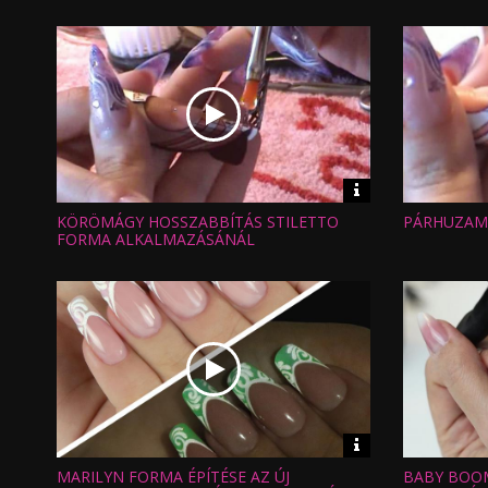
Feltöltve:
Feltöltve:
Video
információk
KÖRÖMÁGY HOSSZABBÍTÁS STILETTO
PÁRHUZAMO
Hossz:
Hossz:
Nézettség:
Nézettség
FORMA ALKALMAZÁSÁNÁL
Értékelés:
Értékelés:
Feltöltve:
Feltöltve:
Video
információk
MARILYN FORMA ÉPÍTÉSE AZ ÚJ
BABY BOOM
Hossz:
Hossz: