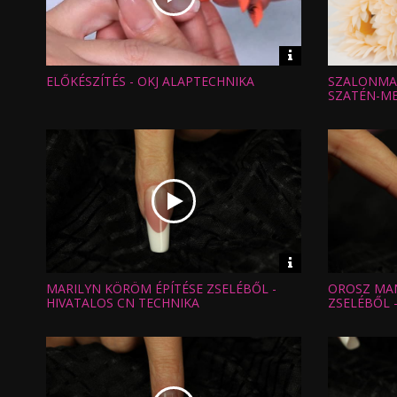
Video
információk
ELŐKÉSZÍTÉS - OKJ ALAPTECHNIKA
SZALONMAN
Hossz:
Hossz:
Nézettség:
Nézettség
SZATÉN-ME
Értékelés:
Értékelés:
Feltöltve:
Feltöltve:
Video
információk
MARILYN KÖRÖM ÉPÍTÉSE ZSELÉBŐL -
OROSZ MA
Hossz:
Hossz:
Nézettség:
Nézettség
HIVATALOS CN TECHNIKA
ZSELÉBŐL 
Értékelés:
Értékelés:
Feltöltve:
Feltöltve: