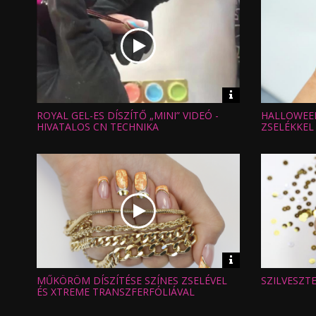
Video
információk
ROYAL GEL-ES DÍSZÍTŐ „MINI” VIDEÓ -
HALLOWEEN
Hossz:
Hossz:
Nézettség:
Nézettség
HIVATALOS CN TECHNIKA
ZSELÉKKEL
Értékelés:
Értékelés:
Feltöltve:
Feltöltve:
Video
információk
MŰKÖRÖM DÍSZÍTÉSE SZÍNES ZSELÉVEL
SZILVESZT
Hossz:
Hossz:
Nézettség:
Nézettség
ÉS XTREME TRANSZFERFÓLIÁVAL
Értékelés:
Értékelés:
Feltöltve:
Feltöltve: