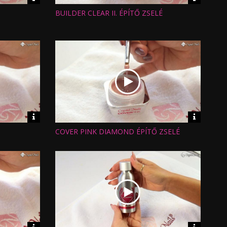
információk
informáci
BUILDER CLEAR II. ÉPÍTŐ ZSELÉ
Hossz:
Nézettség:
Értékelés:
Feltöltve:
Video
Video
információk
informáci
COVER PINK DIAMOND ÉPÍTŐ ZSELÉ
Hossz:
Nézettség:
Értékelés:
Feltöltve: