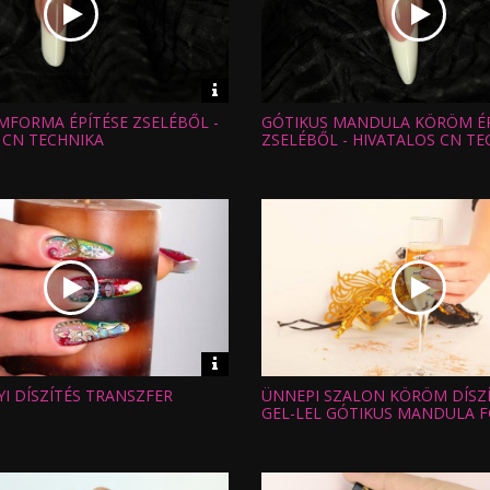
Video
információk
MFORMA ÉPÍTÉSE ZSELÉBŐL -
GÓTIKUS MANDULA KÖRÖM ÉP
Hossz:
:
Nézettség:
 CN TECHNIKA
ZSELÉBŐL - HIVATALOS CN TE
Értékelés:
Feltöltve:
Video
információk
I DÍSZÍTÉS TRANSZFER
ÜNNEPI SZALON KÖRÖM DÍSZÍ
Hossz:
:
Nézettség:
GEL-LEL GÓTIKUS MANDULA 
Értékelés:
Feltöltve: