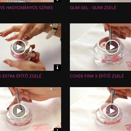
információk
 VS HAGYOMÁNYOS SZÍNES
GUM GEL - GUMI ZSELÉ
Hossz:
:
Nézettség:
Értékelés:
Feltöltve:
Video
információk
 EXTRA ÉPÍTŐ ZSELÉ
COVER PINK X ÉPÍTŐ ZSELÉ
Hossz:
:
Nézettség:
Értékelés:
Feltöltve: