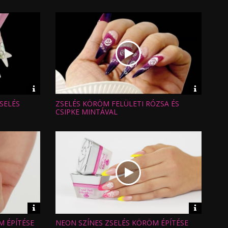
Feltöltve:
Video
Video
információk
informáci
ZSELÉS
ZSELÉS KÖRÖM FELÜLETI RÓZSA ÉS
Hossz:
Nézettség:
CSIPKE MINTÁVAL
Értékelés:
Feltöltve:
Video
Video
információk
informáci
M ÉPÍTÉSE
NEON SZÍNES ZSELÉS KÖRÖM ÉPÍTÉSE
Hossz: