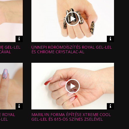
Video
Video
információk
informáci
E GEL-LEL
ÜNNEPI KÖRÖMDÍSZÍTÉS ROYAL GEL-LEL
Hossz:
Nézettség:
CÁVAL
ÉS CHROME CRYSTALAC-AL
Értékelés:
Feltöltve:
Video
Video
információk
informáci
E ROYAL
MARILYN FORMA ÉPÍTÉSE XTREME COOL
Hossz:
Nézettség:
-LEL
GEL-LEL ÉS 615-ÖS SZÍNES ZSELÉVEL
Értékelés:
Feltöltve: