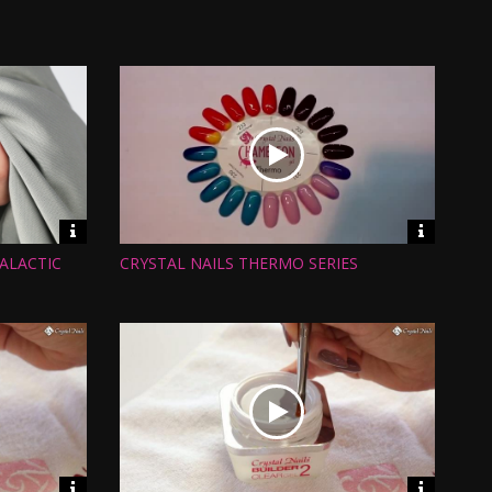
Nézettség:
Értékelés:
Feltöltve:
Video
Video
információk
informáci
ALACTIC
CRYSTAL NAILS THERMO SERIES
Hossz:
Nézettség:
Értékelés:
Feltöltve:
Video
Video