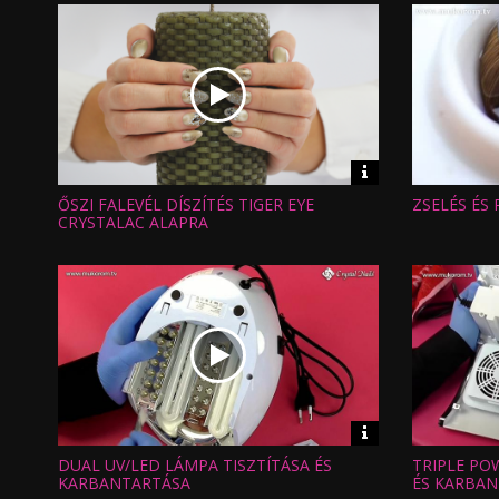
Video
információk
ŐSZI FALEVÉL DÍSZÍTÉS TIGER EYE
ZSELÉS ÉS
Hossz:
Hossz:
Nézettség:
Nézettség
CRYSTALAC ALAPRA
Értékelés:
Értékelés:
Feltöltve:
Feltöltve:
Video
információk
DUAL UV/LED LÁMPA TISZTÍTÁSA ÉS
TRIPLE PO
Hossz:
Hossz:
Nézettség:
Nézettség
KARBANTARTÁSA
ÉS KARBAN
Értékelés:
Értékelés: