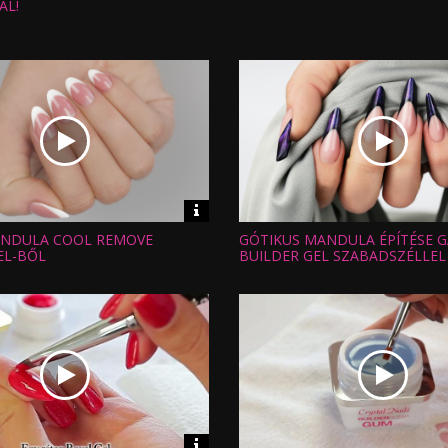
:
Nézettség:
AL!
Értékelés:
Feltöltve:
Video
információk
NDULA COOL REMOVE
GÓTIKUS MANDULA ÉPÍTÉSE G
Hossz:
:
Nézettség:
EL-BŐL
BUILDER GEL SZABADSZÉLLEL
Értékelés:
Feltöltve:
Video