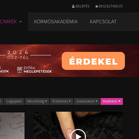
BELÉPÉS
REGISZTRÁCIÓ
CÍMKÉK
KÖRMÖSAKADÉMIA
KAPCSOLAT
t
Legújabb
Nézettség
Értékelés
Szavazatok
Kedvenc