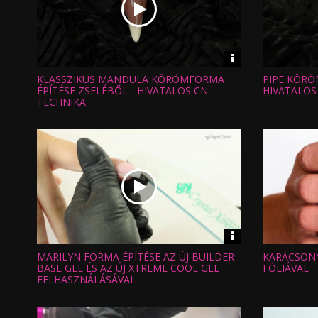
Video
információk
KLASSZIKUS MANDULA KÖRÖMFORMA
PIPE KÖRÖ
Hossz:
Hossz:
Nézettség:
Nézettség
ÉPÍTÉSE ZSELÉBŐL - HIVATALOS CN
HIVATALOS
Értékelés:
Értékelés:
TECHNIKA
Feltöltve:
Feltöltve:
Video
információk
MARILYN FORMA ÉPÍTÉSE AZ ÚJ BUILDER
KARÁCSONY
Hossz:
Hossz:
Nézettség:
Nézettség
BASE GEL ÉS AZ ÚJ XTREME COOL GEL
FÓLIÁVAL
Értékelés:
Értékelés:
FELHASZNÁLÁSÁVAL
Feltöltve:
Feltöltve: