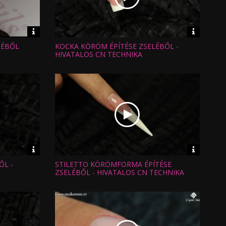
Video
Video
információk
informáci
LÉBŐL
KOCKA KÖRÖM ÉPÍTÉSE ZSELÉBŐL -
Hossz:
Nézettség:
HIVATALOS CN TECHNIKA
Értékelés:
Feltöltve:
Video
Video
információk
informáci
ŐL -
STILETTO KÖRÖMFORMA ÉPÍTÉSE
Hossz:
Nézettség:
ZSELÉBŐL - HIVATALOS CN TECHNIKA
Értékelés:
Feltöltve: