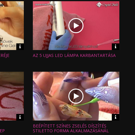
Video
Video
információk
informáci
ERÉJE
AZ 5 UJJAS LED LÁMPA KARBANTARTÁSA
Hossz:
Nézettség:
Értékelés:
Feltöltve:
Video
Video
információk
informáci
BEÉPÍTETT SZÍNES ZSELÉS DÍSZÍTÉS
Hossz:
Nézettség:
EP
STILETTO FORMA ALKALMAZÁSÁNÁL
Értékelés: