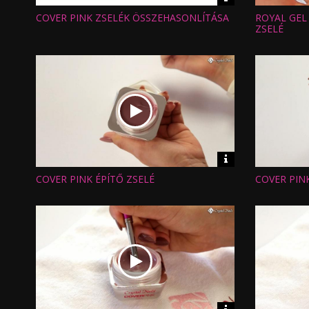
információk
COVER PINK ZSELÉK ÖSSZEHASONLÍTÁSA
ROYAL GEL
Hossz:
Hossz:
Nézettség:
Nézettség
ZSELÉ
Értékelés:
Értékelés:
Feltöltve:
Feltöltve:
Video
információk
COVER PINK ÉPÍTŐ ZSELÉ
COVER PINK
Hossz:
Hossz:
Nézettség:
Nézettség
Értékelés:
Értékelés:
Feltöltve:
Feltöltve: