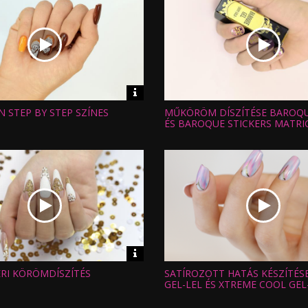
Video
információk
 STEP BY STEP SZÍNES
MŰKÖRÖM DÍSZÍTÉSE BAROQU
Hossz:
:
Nézettség:
ÉS BAROQUE STICKERS MATRI
Értékelés:
Feltöltve:
Video
információk
ERI KÖRÖMDÍSZÍTÉS
SATÍROZOTT HATÁS KÉSZÍTÉS
Hossz:
:
Nézettség:
GEL-LEL ÉS XTREME COOL GEL
Értékelés:
Feltöltve: