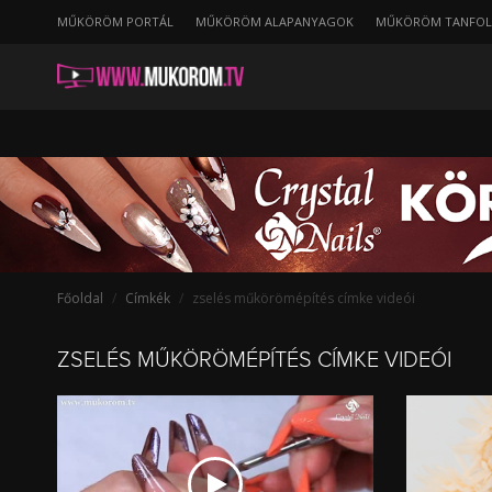
string(40) "/cimkek/zseles-mukoromepites/kedvenchavi"
MŰKÖRÖM PORTÁL
MŰKÖRÖM ALAPANYAGOK
MŰKÖRÖM TANFO
Zselés
műkörömépítés
Főoldal
Címkék
zselés műkörömépítés címke videói
ZSELÉS MŰKÖRÖMÉPÍTÉS CÍMKE VIDEÓI