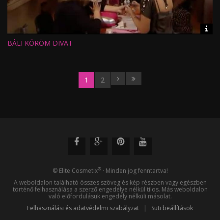
Vid
inf
BÁLI KÖRÖM DIVAT
Hossz:
Nézettség:
Értékelés:
Feltöltve:
1
2
®
© Elite Cosmetix
· Minden jog fenntartva!
A weboldalon található összes szöveg és kép részben vagy egészben
történő felhasználása a szerző engedélye nélkül tilos. Más weboldalon
való előfordulásuk engedély nélküli másolat.
Felhasználási és adatvédelmi szabályzat
|
Süti beállítások