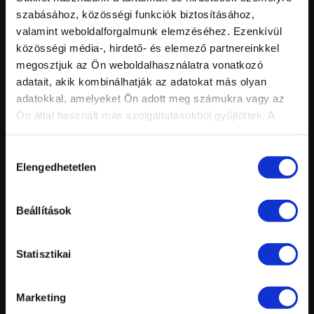
KÖRÖMHAJÓ 2013 TAVASZ - 4. ELŐADÁS
Hossz:
szabásához, közösségi funkciók biztosításához,
Nézettség:
Értékelés:
valamint weboldalforgalmunk elemzéséhez. Ezenkívül
Feltöltve:
közösségi média-, hirdető- és elemező partnereinkkel
megosztjuk az Ön weboldalhasználatra vonatkozó
adatait, akik kombinálhatják az adatokat más olyan
adatokkal, amelyeket Ön adott meg számukra vagy az
Ön által használt más szolgáltatásokból gyűjtöttek. A
weboldalon való böngészés folytatásával Ön hozzájárul a
sütik használatához.
Hozzájárulás
Elengedhetetlen
kiválasztása
Vid
inf
KÖRÖMHAJÓ 2014 ŐSZ - 2. ELŐADÁS
Hossz:
Beállítások
Nézettség:
Értékelés:
Feltöltve:
Statisztikai
Marketing