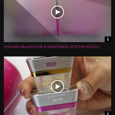
Vid
inf
HOGYAN VÁLASSZUNK A MŰKÖRMÖS ECSETEK KÖZÜL?
Hossz:
Nézettség:
Értékelés:
Feltöltve:
Vid