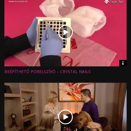
Vid
inf
BEÉPÍTHETŐ PORELSZÍVÓ – CRYSTAL NAILS
Hossz:
Nézettség:
Értékelés:
Feltöltve: