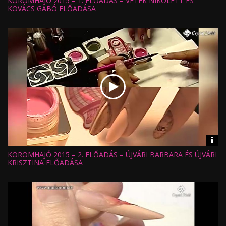
KÖRÖMHAJÓ 2015 – 1. ELŐADÁS – VÉTEK NIKOLETT ÉS
Nézettség:
KOVÁCS GABÓ ELŐADÁSA
Értékelés:
Feltöltve:
Vid
inf
KÖRÖMHAJÓ 2015 – 2. ELŐADÁS – ÚJVÁRI BARBARA ÉS ÚJVÁRI
Hossz:
Nézettség:
KRISZTINA ELŐADÁSA
Értékelés:
Feltöltve: