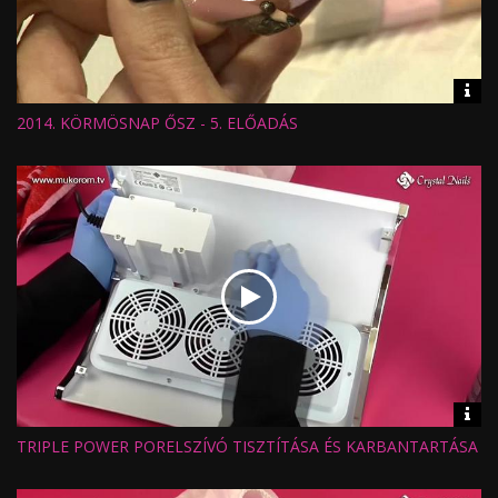
Vid
inf
2014. KÖRMÖSNAP ŐSZ - 5. ELŐADÁS
Hossz:
Nézettség:
Értékelés:
Feltöltve:
Vid
inf
TRIPLE POWER PORELSZÍVÓ TISZTÍTÁSA ÉS KARBANTARTÁSA
Hossz:
Nézettség:
Értékelés:
Feltöltve: