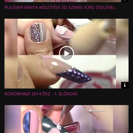
inf
PULÓVER MINTA KÉSZÍTÉSE 3D SZÍNES SŰRŰ ZSELÉVEL
Hossz:
Nézettség:
Értékelés:
Feltöltve:
Vid
inf
KÖRÖMHAJÓ 2014 ŐSZ - 1. ELŐADÁS
Hossz:
Nézettség:
Értékelés:
Feltöltve: