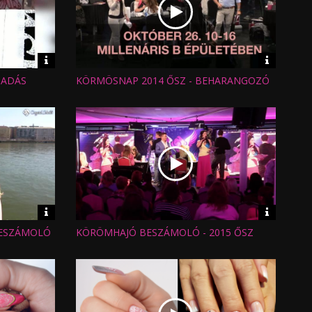
Video
Video
információk
informáci
ŐADÁS
KÖRMÖSNAP 2014 ŐSZ - BEHARANGOZÓ
Hossz:
Nézettség:
Értékelés:
Feltöltve:
Video
Video
információk
informáci
BESZÁMOLÓ
KÖRÖMHAJÓ BESZÁMOLÓ - 2015 ŐSZ
Hossz:
Nézettség:
Értékelés:
Feltöltve: