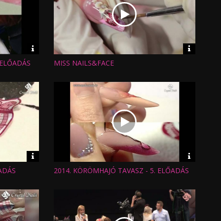
Video
Video
információk
informáci
 ELŐADÁS
MISS NAILS&FACE
Hossz:
Nézettség:
Értékelés:
Feltöltve:
Video
Video
információk
informáci
ADÁS
2014. KÖRÖMHAJÓ TAVASZ - 5. ELŐADÁS
Hossz:
Nézettség:
Értékelés:
Feltöltve: