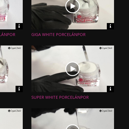
Video
Video
információk
informáci
ELÁNPOR
GIGA WHITE PORCELÁNPOR
Hossz:
Nézettség:
Értékelés:
Feltöltve:
Video
Video
információk
informáci
SUPER WHITE PORCELÁNPOR
Hossz:
Nézettség:
Értékelés:
Feltöltve: