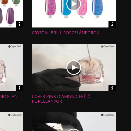
Video
Video
információk
informáci
CRYSTAL BRILL PORCELÁNPOROK
Hossz:
Nézettség:
Értékelés:
Feltöltve:
Video
Video
információk
informáci
PORCELÁN
COVER PINK DIAMOND ÉPÍTŐ
Hossz:
Nézettség:
PORCELÁNPOR
Értékelés:
Feltöltve: