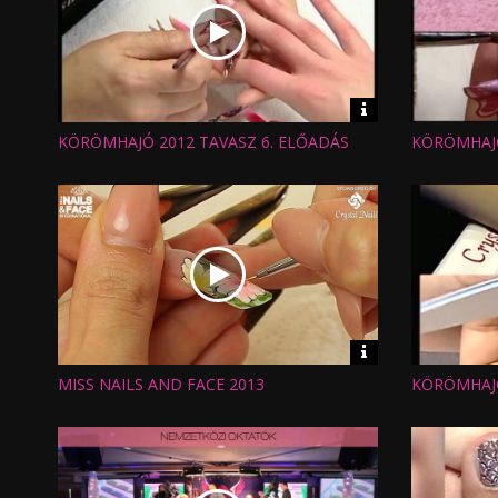
Video
információk
KÖRÖMHAJÓ 2012 TAVASZ 6. ELŐADÁS
KÖRÖMHAJÓ
Hossz:
Hossz:
Nézettség:
Nézettség
Értékelés:
Értékelés:
Feltöltve:
Feltöltve:
Video
információk
MISS NAILS AND FACE 2013
KÖRÖMHAJÓ
Hossz:
Hossz:
Nézettség:
Nézettség
Értékelés:
Értékelés:
Feltöltve:
Feltöltve: