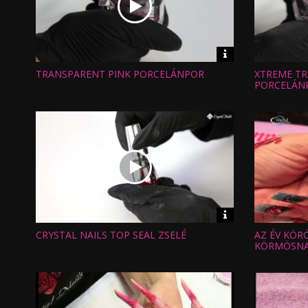
Video
információk
TRANSPARENT PINK PORCELÁNPOR
XTREME TR
Hossz:
Hossz:
Nézettség:
Nézettség
PORCELÁN
Értékelés:
Értékelés:
Feltöltve:
Feltöltve:
Video
információk
CRYSTAL NAILS TOP SEAL ZSELÉ
AZ ÉV KÖR
Hossz:
Hossz:
Nézettség:
Nézettség
KÖRMÖSN
Értékelés:
Értékelés:
Feltöltve:
Feltöltve: