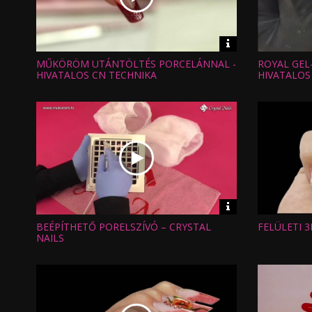
Video
információk
MŰKÖRÖM UTÁNTÖLTÉS PORCELÁNNAL -
ROYAL GEL-
Hossz:
Hossz:
Nézettség:
Nézettség
HIVATALOS CN TECHNIKA
HIVATALOS
Értékelés:
Értékelés:
Feltöltve:
Feltöltve:
Video
információk
BEÉPÍTHETŐ PORELSZÍVÓ – CRYSTAL
FELÜLETI 
Hossz:
Hossz:
Nézettség:
Nézettség
NAILS
Értékelés:
Értékelés:
Feltöltve:
Feltöltve: