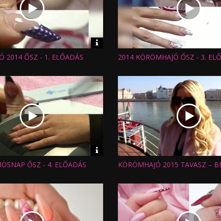
Video
információk
 2014 ŐSZ - 1. ELŐADÁS
2014 KÖRÖMHAJÓ ŐSZ - 3. EL
Hossz:
:
Nézettség:
Értékelés:
Feltöltve:
Video
információk
MÖSNAP ŐSZ - 4. ELŐADÁS
KÖRÖMHAJÓ 2015 TAVASZ – 
Hossz:
:
Nézettség:
Értékelés:
Feltöltve: