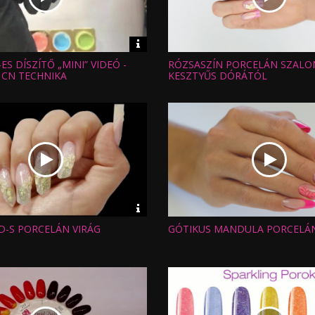
Video
információk
ES DÍSZÍTŐ „MINI” VIDEÓ -
RÓZSASZÍN PORCELÁN SZALO
Hossz:
:
Nézettség:
 CN TECHNIKA
KESZTYŰS DÓRÁTÓL
Értékelés:
Feltöltve:
Video
információk
3D-S PORCELÁN VIRÁG
GÓTIKUS MANDULA PORCELÁ
Hossz:
:
Nézettség:
Értékelés:
Feltöltve: