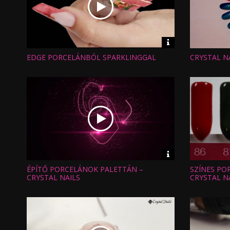
Video
információk
EDGE PORCELÁNBÓL SPARKLINGGAL
CRYSTAL N
Hossz:
Hossz:
Nézettség:
Nézettség
Értékelés:
Értékelés:
Feltöltve:
Feltöltve:
Video
információk
ÉPÍTŐ PORCELÁNOK PALETTÁN –
SZÍNES PO
Hossz:
Hossz:
Nézettség:
Nézettség
CRYSTAL NAILS
CRYSTAL N
Értékelés:
Értékelés:
Feltöltve:
Feltöltve: