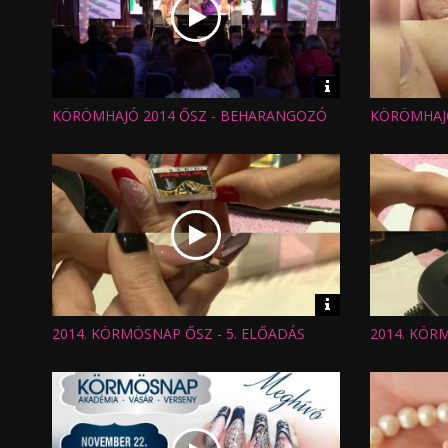
Video
információk
KÖRÖMHAJÓ 2014 ŐSZ - BEHARANGOZÓ
KÖRÖMHAJÓ
Hossz:
Hossz:
Nézettség:
Nézettség
Értékelés:
Értékelés:
Feltöltve:
Feltöltve:
Video
információk
2014. KÖRMÖSNAP ŐSZ - 5. ELŐADÁS
2014. KÖR
Hossz:
Hossz:
Nézettség:
Nézettség
Értékelés:
Értékelés:
Feltöltve:
Feltöltve: