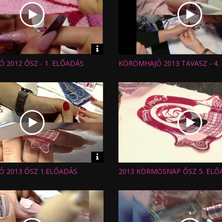
Video
információk
 2012 ŐSZ - 1. ELŐADÁS
KÖRÖMHAJÓ 2013 TAVASZ - 4.
Hossz:
:
Nézettség:
Értékelés:
Feltöltve:
Video
információk
 2013 ŐSZ 1.ELŐADÁS
2013 KÖRMÖSNAP ŐSZ 5. ELŐ
Hossz:
:
Nézettség:
Értékelés:
Feltöltve: