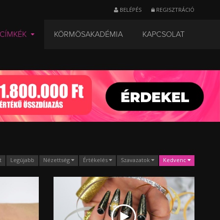
BELÉPÉS
REGISZTRÁCIÓ
CÍMKÉK
KÖRMÖSAKADÉMIA
KAPCSOLAT
t
Legújabb
Nézettség
Értékelés
Szavazatok
Kedvenc