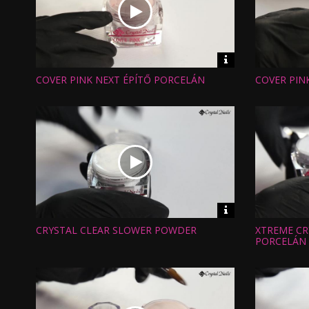
Video
információk
COVER PINK NEXT ÉPÍTŐ PORCELÁN
COVER PIN
Hossz:
Hossz:
Nézettség:
Nézettség
Értékelés:
Értékelés:
Feltöltve:
Feltöltve:
Video
információk
CRYSTAL CLEAR SLOWER POWDER
XTREME CR
Hossz:
Hossz:
Nézettség:
Nézettség
PORCELÁN
Értékelés:
Értékelés:
Feltöltve:
Feltöltve: