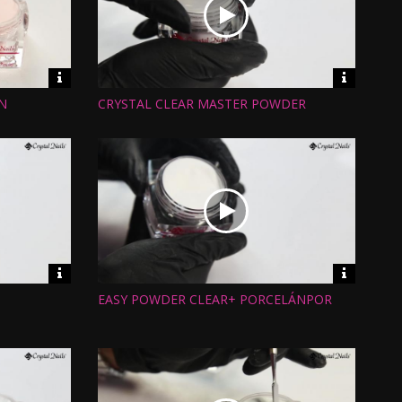
Video
Video
információk
informáci
N
CRYSTAL CLEAR MASTER POWDER
Hossz:
Nézettség:
Értékelés:
Feltöltve:
Video
Video
információk
informáci
EASY POWDER CLEAR+ PORCELÁNPOR
Hossz:
Nézettség:
Értékelés:
Feltöltve: