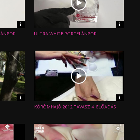
Video
Video
információk
informáci
LÁNPOR
ULTRA WHITE PORCELÁNPOR
Hossz:
Nézettség:
Értékelés:
Feltöltve:
Video
Video
információk
informáci
KÖRÖMHAJÓ 2012 TAVASZ 4. ELŐADÁS
Hossz:
Nézettség:
Értékelés:
Feltöltve: