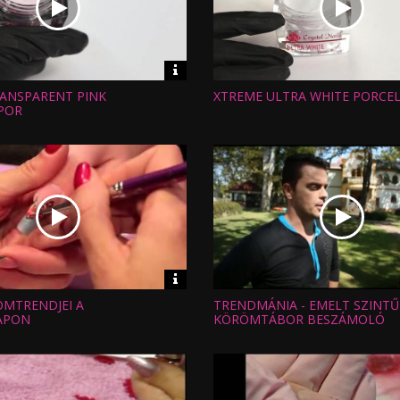
Video
információk
ANSPARENT PINK
XTREME ULTRA WHITE PORCE
Hossz:
:
Nézettség:
POR
Értékelés:
Feltöltve:
Video
információk
ÖMTRENDJEI A
TRENDMÁNIA - EMELT SZINTŰ
Hossz:
:
Nézettség:
APON
KÖRÖMTÁBOR BESZÁMOLÓ
Értékelés:
Feltöltve: