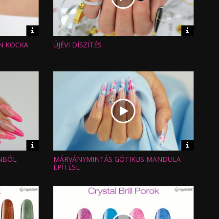
Video
Video
információk
informáci
N KOCKA
ÚJÉVI DÍSZÍTÉS
Hossz:
Nézettség:
Értékelés:
Feltöltve:
Video
Video
információk
informáci
NBÓL
MÁRVÁNYMINTÁS GÓTIKUS MANDULA
Hossz:
Nézettség:
ÉPÍTÉSE
Értékelés:
Feltöltve: