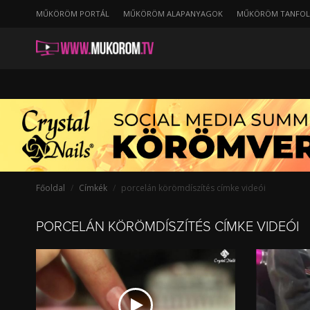
string(42) "/cimkek/porcelan-koromdiszites/kedvencheti"
MŰKÖRÖM PORTÁL
MŰKÖRÖM ALAPANYAGOK
MŰKÖRÖM TANFO
Porcelán
körömdíszítés
videó
Főoldal
Címkék
porcelán körömdíszítés címke videói
PORCELÁN KÖRÖMDÍSZÍTÉS CÍMKE VIDEÓI