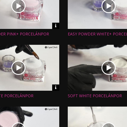
Video
információk
ER PINK+ PORCELÁNPOR
EASY POWDER WHITE+ PORC
Hossz:
:
Nézettség:
Értékelés:
Feltöltve:
Video
információk
TE PORCELÁNPOR
SOFT WHITE PORCELÁNPOR
Hossz:
:
Nézettség:
Értékelés:
Feltöltve: