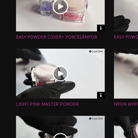
Video
információk
EASY POWDER COVER+ PORCELÁNPOR
EASY POWD
Hossz:
Hossz:
Nézettség:
Nézettség
Értékelés:
Értékelés:
Feltöltve:
Feltöltve:
Video
információk
LIGHT PINK MASTER POWDER
NEON WHI
Hossz:
Hossz:
Nézettség:
Nézettség
Értékelés:
Értékelés:
Feltöltve:
Feltöltve: