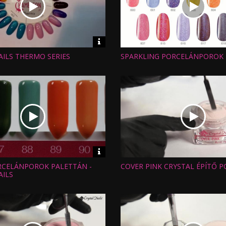
Video
információk
AILS THERMO SERIES
SPARKLING PORCELÁNPOROK
Hossz:
:
Nézettség:
Értékelés:
Feltöltve:
Video
információk
RCELÁNPOROK PALETTÁN -
COVER PINK CRYSTAL ÉPÍTŐ 
Hossz:
:
Nézettség:
AILS
Értékelés:
Feltöltve: