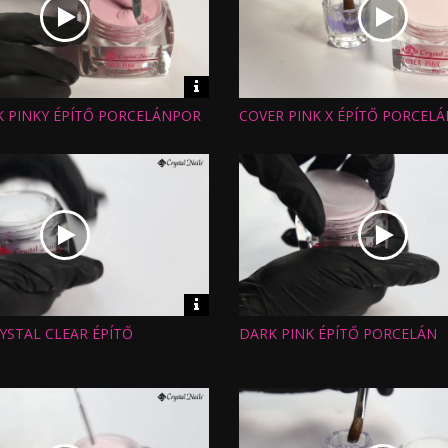
Video
információk
K PINKY ÉPÍTŐ PORCELÁNPOR
COVER PINK X ÉPÍTŐ PORCELÁ
Hossz:
:
Nézettség:
Értékelés:
Feltöltve:
Video
információk
YSTAL CLEAR ÉPÍTŐ
DARK PINK ÉPÍTŐ PORCELÁN
Hossz:
:
Nézettség:
Értékelés:
Feltöltve: