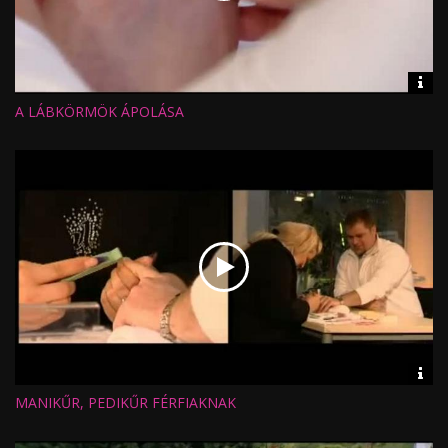
Vid
inf
A LÁBKÖRMÖK ÁPOLÁSA
Hossz:
Nézettség:
Értékelés:
Feltöltve:
Vid
inf
MANIKŰR, PEDIKŰR FÉRFIAKNAK
Hossz:
Nézettség:
Értékelés:
Feltöltve: