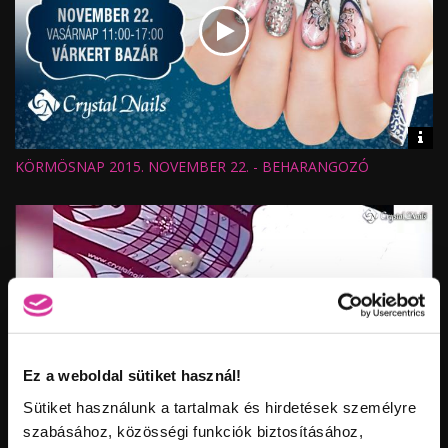
Vid
inf
KÖRMÖSNAP 2015. NOVEMBER 22. - BEHARANGOZÓ
Hossz:
Nézettség:
Értékelés:
Feltöltve:
Ez a weboldal sütiket használ!
Sütiket használunk a tartalmak és hirdetések személyre
Vid
szabásához, közösségi funkciók biztosításához,
inf