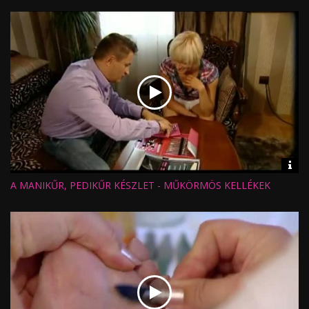
Értékelés:
Feltöltve:
Vid
inf
A MANIKŰR, PEDIKŰR KÉSZLET - MŰKÖRMÖS KELLÉKEK
Hossz:
Nézettség:
Értékelés:
Feltöltve: