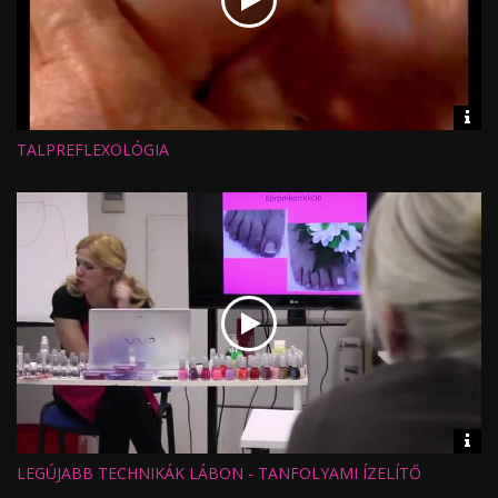
Vid
inf
TALPREFLEXOLÓGIA
Hossz:
Nézettség:
Értékelés:
Feltöltve:
Vid
inf
LEGÚJABB TECHNIKÁK LÁBON - TANFOLYAMI ÍZELÍTŐ
Hossz:
Nézettség: