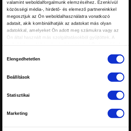
valamint weboldalforgalmunk elemzéséhez. Ezenkívül
KÖRÖMHAJÓ 2015 – 4. ELŐADÁS - MAGYAROSI BARBARA ÉS
Hossz:
Nézettség:
MÉHÉSZ ALEXANDRA ELŐADÁSA
közösségi média-, hirdető- és elemező partnereinkkel
Értékelés:
Feltöltve:
megosztjuk az Ön weboldalhasználatra vonatkozó
adatait, akik kombinálhatják az adatokat más olyan
adatokkal, amelyeket Ön adott meg számukra vagy az
Ön által használt más szolgáltatásokból gyűjtöttek. A
weboldalon való böngészés folytatásával Ön hozzájárul a
sütik használatához.
Hozzájárulás
Elengedhetetlen
kiválasztása
Beállítások
Vid
inf
PEDIKŰR 1. RÉSZ - A PEDIKŰRÖZÉS ALAPLÉPÉSEI
Hossz:
Statisztikai
Nézettség:
Értékelés:
Feltöltve:
Marketing