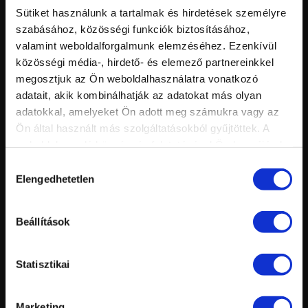
Sütiket használunk a tartalmak és hirdetések személyre
szabásához, közösségi funkciók biztosításához,
valamint weboldalforgalmunk elemzéséhez. Ezenkívül
közösségi média-, hirdető- és elemező partnereinkkel
megosztjuk az Ön weboldalhasználatra vonatkozó
adatait, akik kombinálhatják az adatokat más olyan
adatokkal, amelyeket Ön adott meg számukra vagy az
Vid
Ön által használt más szolgáltatásokból gyűjtöttek. A
inf
KÖRÖMHAJÓ 2015 – 5. ELŐADÁS - VÁRADI SZABINA ÉS
Hossz:
weboldalon való böngészés folytatásával Ön hozzájárul a
Nézettség:
MALEKNÉ VÍGH MÁRIA ELŐADÁSA
Értékelés:
sütik használatához.
Feltöltve:
Hozzájárulás
Elengedhetetlen
kiválasztása
Beállítások
Statisztikai
Marketing