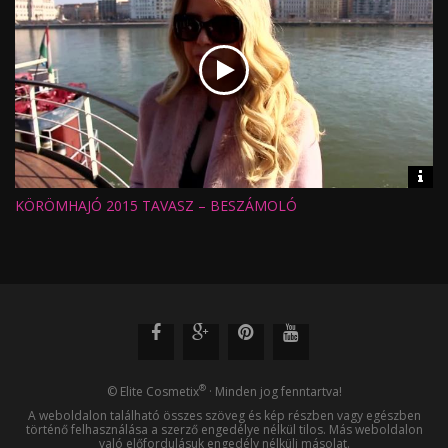
Vid
inf
KÖRÖMHAJÓ 2015 TAVASZ – BESZÁMOLÓ
Hossz:
Nézettség:
Értékelés:
Feltöltve:
®
© Elite Cosmetix
· Minden jog fenntartva!
A weboldalon található összes szöveg és kép részben vagy egészben
történő felhasználása a szerző engedélye nélkül tilos. Más weboldalon
való előfordulásuk engedély nélküli másolat.