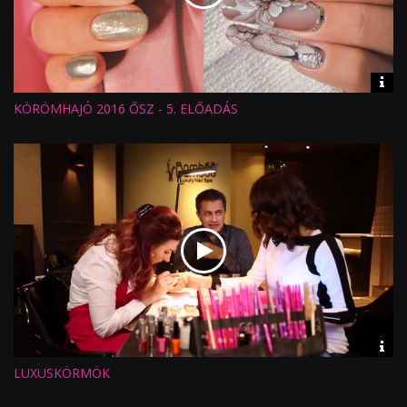
Vid
inf
KÖRÖMHAJÓ 2016 ŐSZ - 5. ELŐADÁS
Hossz:
Nézettség:
Értékelés:
Feltöltve:
Vid
inf
LUXUSKÖRMÖK
Hossz:
Nézettség:
Értékelés: