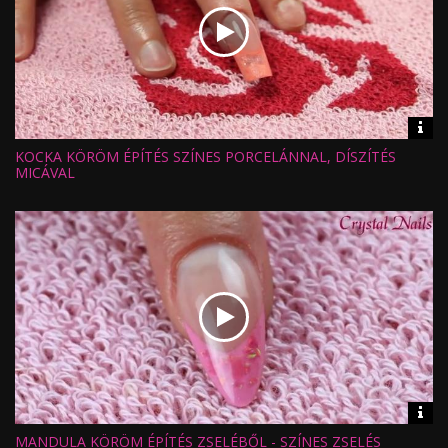
Vid
inf
KOCKA KÖRÖM ÉPÍTÉS SZÍNES PORCELÁNNAL, DÍSZÍTÉS
Hossz:
Nézettség:
MICÁVAL
Értékelés:
Feltöltve:
Vid
inf
MANDULA KÖRÖM ÉPÍTÉS ZSELÉBŐL - SZÍNES ZSELÉS
Hossz: