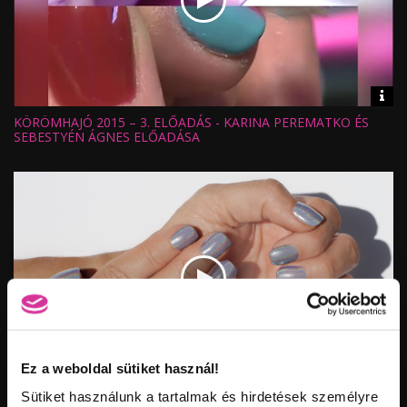
Vid
inf
KÖRÖMHAJÓ 2015 – 3. ELŐADÁS - KARINA PEREMATKO ÉS
Hossz:
Nézettség:
SEBESTYÉN ÁGNES ELŐADÁSA
Értékelés:
Feltöltve:
Ez a weboldal sütiket használ!
Vid
inf
Sütiket használunk a tartalmak és hirdetések személyre
HOLOGRAMOS RAGYOGÁS CHROMIRROR HOLO #1 KRÓM
Hossz: