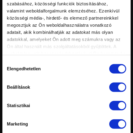
Nézettség:
PIGMENTPORRAL
szabásához, közösségi funkciók biztosításához,
Értékelés:
Feltöltve:
valamint weboldalforgalmunk elemzéséhez. Ezenkívül
közösségi média-, hirdető- és elemező partnereinkkel
megosztjuk az Ön weboldalhasználatra vonatkozó
adatait, akik kombinálhatják az adatokat más olyan
adatokkal, amelyeket Ön adott meg számukra vagy az
Ön által használt más szolgáltatásokból gyűjtöttek. A
weboldalon való böngészés folytatásával Ön hozzájárul a
sütik használatához.
Hozzájárulás
Elengedhetetlen
kiválasztása
Vid
inf
Beállítások
AZ ÉV KÖRÖMTRENDJEI A KÖRMÖSNAPON
Hossz:
Nézettség:
Értékelés:
Feltöltve:
Statisztikai
Marketing