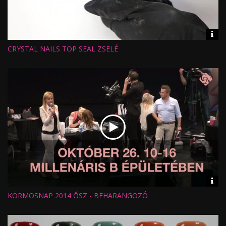
Vid
inf
CRYSTAL NAILS TOP SEAL ZSELÉ
Hossz:
Nézettség:
Értékelés:
Feltöltve:
Vid
inf
KÖRMÖSNAP 2014 ŐSZ - BEHARANGOZÓ
Hossz:
Nézettség:
Értékelés:
Feltöltve: