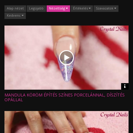
Alap nézet
Legújabb
Nézettség
Értékelés
Szavazatok
Kedvenc
Vid
inf
MANDULA KÖRÖM ÉPÍTÉS SZÍNES PORCELÁNNAL, DÍSZÍTÉS
Hossz:
Nézettség:
OPÁLLAL
Értékelés:
Feltöltve: