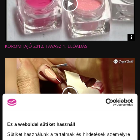
Vid
inf
KÖRÖMHAJÓ 2012. TAVASZ 1. ELŐADÁS
Hossz:
Nézettség:
Értékelés:
Feltöltve:
Ez a weboldal sütiket használ!
Vid
inf
Sütiket használunk a tartalmak és hirdetések személyre
KÖRÖMHAJÓ 2015 – 1. ELŐADÁS – VÉTEK NIKOLETT ÉS
Hossz: