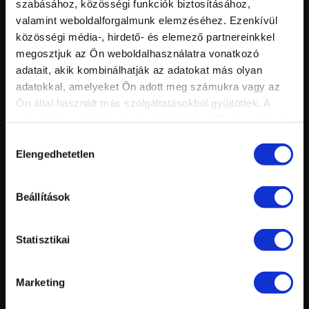
Nézettség:
szabásához, közösségi funkciók biztosításához,
KOVÁCS GABÓ ELŐADÁSA
Értékelés:
valamint weboldalforgalmunk elemzéséhez. Ezenkívül
Feltöltve:
közösségi média-, hirdető- és elemező partnereinkkel
megosztjuk az Ön weboldalhasználatra vonatkozó
adatait, akik kombinálhatják az adatokat más olyan
adatokkal, amelyeket Ön adott meg számukra vagy az
Ön által használt más szolgáltatásokból gyűjtöttek. A
weboldalon való böngészés folytatásával Ön hozzájárul a
sütik használatához.
Hozzájárulás
Elengedhetetlen
kiválasztása
Vid
inf
MANDULA KÖRÖM ÉPÍTÉS ZSELÉBŐL - SZÍNES ZSELÉS
Hossz:
Beállítások
Nézettség:
DÍSZÍTÉS OPÁL BEÉPÍTÉSSEL
Értékelés:
Feltöltve:
Statisztikai
Marketing