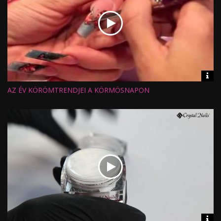
Vid
inf
AZ ÉV KÖRÖMTRENDJEI A KÖRMÖSNAPON
Hossz:
Nézettség:
Értékelés:
Feltöltve:
Vid