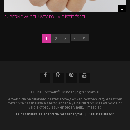
Vid
inf
SUPERNOVA GEL ÜVEGFÓLIA DÍSZÍTÉSSEL
Hossz:
Nézettség:
Értékelés:
Feltöltve:
1
2
3
®
© Elite Cosmetix
· Minden jog fenntartva!
A weboldalon található összes szöveg és kép részben vagy egészben
történő felhasználása a szerző engedélye nélkül tilos. Más weboldalon
való előfordulásuk engedély nélküli másolat.
Felhasználási és adatvédelmi szabályzat
|
Süti beállítások