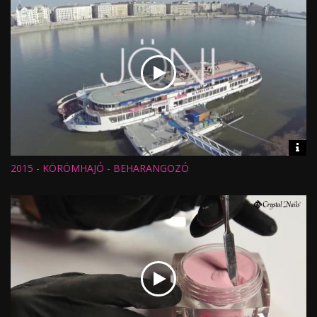
Vid
inf
2015 - KÖRÖMHAJÓ - BEHARANGOZÓ
Hossz:
Nézettség:
Értékelés:
Feltöltve: