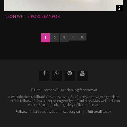
Vid
inf
NEON WHITE PORCELÁNPOR
Hossz:
Nézettség:
Értékelés:
Feltöltve:
1
2
3
®
© Elite Cosmetix
· Minden jog fenntartva!
A weboldalon található összes szöveg és kép részben vagy egészben
történő felhasználása a szerző engedélye nélkül tilos. Más weboldalon
való előfordulásuk engedély nélküli másolat.
Felhasználási és adatvédelmi szabályzat
|
Süti beállítások