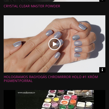
inf
CRYSTAL CLEAR MASTER POWDER
Hossz:
Nézettség:
Értékelés:
Feltöltve:
Vid
inf
HOLOGRAMOS RAGYOGÁS CHROMIRROR HOLO #1 KRÓM
Hossz:
Nézettség:
PIGMENTPORRAL
Értékelés:
Feltöltve: