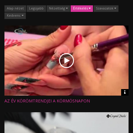
Alap nézet
Legújabb
Nézettség
Értékelés
Szavazatok
Kedvenc
Vid
inf
AZ ÉV KÖRÖMTRENDJEI A KÖRMÖSNAPON
Hossz:
Nézettség:
Értékelés:
Feltöltve: