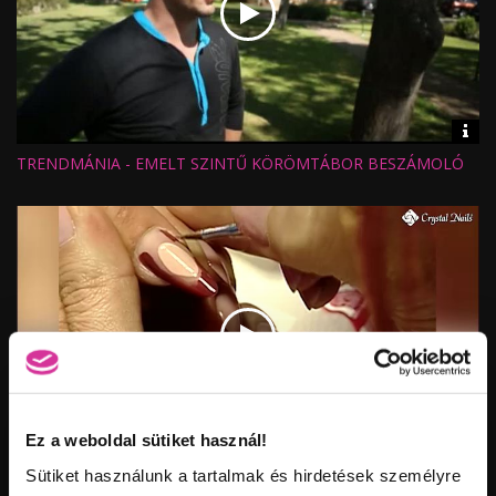
Vid
inf
TRENDMÁNIA - EMELT SZINTŰ KÖRÖMTÁBOR BESZÁMOLÓ
Hossz:
Nézettség:
Értékelés:
Feltöltve:
Ez a weboldal sütiket használ!
Vid
inf
Sütiket használunk a tartalmak és hirdetések személyre
KÖRÖMHAJÓ 2015 – 1. ELŐADÁS – VÉTEK NIKOLETT ÉS
Hossz: