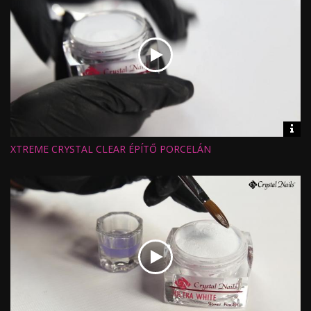
Vid
inf
XTREME CRYSTAL CLEAR ÉPÍTŐ PORCELÁN
Hossz:
Nézettség:
Értékelés:
Feltöltve: