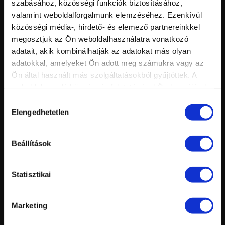
Nézettség:
szabásához, közösségi funkciók biztosításához,
KOVÁCS GABÓ ELŐADÁSA
Értékelés:
valamint weboldalforgalmunk elemzéséhez. Ezenkívül
Feltöltve:
közösségi média-, hirdető- és elemező partnereinkkel
megosztjuk az Ön weboldalhasználatra vonatkozó
adatait, akik kombinálhatják az adatokat más olyan
adatokkal, amelyeket Ön adott meg számukra vagy az
Ön által használt más szolgáltatásokból gyűjtöttek. A
weboldalon való böngészés folytatásával Ön hozzájárul a
sütik használatához.
Hozzájárulás
Elengedhetetlen
kiválasztása
Vid
inf
MANDULA KÖRÖM ÉPÍTÉS ZSELÉBŐL - SZÍNES ZSELÉS
Hossz:
Beállítások
Nézettség:
DÍSZÍTÉS OPÁL BEÉPÍTÉSSEL
Értékelés:
Feltöltve:
Statisztikai
Marketing