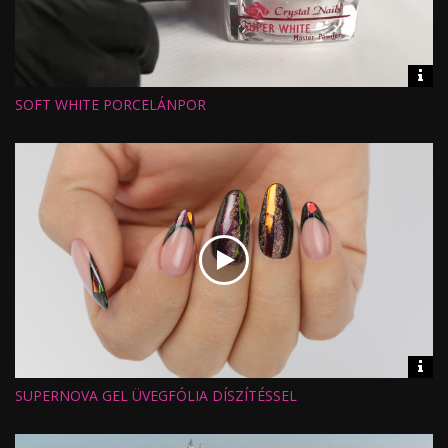
Vid
inf
SOFT WHITE PORCELÁNPOR
Hossz:
Nézettség:
Értékelés:
Feltöltve:
Vid
inf
SUPERNOVA GEL ÜVEGFÓLIA DÍSZÍTÉSSEL
Hossz:
Nézettség:
Értékelés:
Feltöltve: