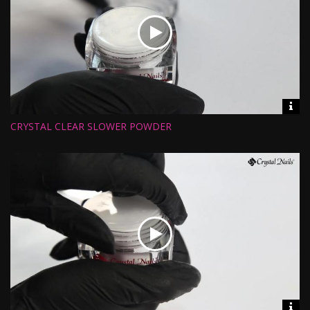
Vid
inf
CRYSTAL CLEAR SLOWER POWDER
Hossz:
Nézettség:
Értékelés:
Feltöltve:
Vid