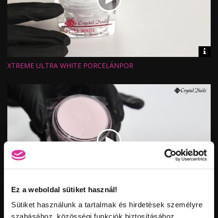
Vid
inf
XTREME ULTRA WHITE PORCELÁNPOR
Hossz:
Nézettség:
Értékelés:
Feltöltve:
Ez a weboldal sütiket használ!
Vid
inf
Sütiket használunk a tartalmak és hirdetések személyre
XTREME TRANSPARENT PINK PORCELÁNPOR
Hossz:
Nézettség:
szabásához, közösségi funkciók biztosításához,