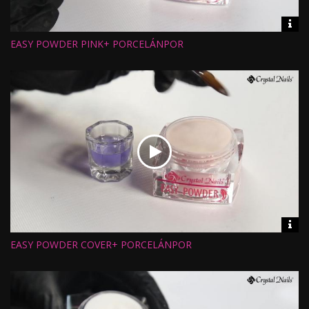
Vid
inf
EASY POWDER PINK+ PORCELÁNPOR
Hossz:
Nézettség:
Értékelés:
Feltöltve:
Vid
inf
EASY POWDER COVER+ PORCELÁNPOR
Hossz:
Nézettség:
Értékelés:
Feltöltve: