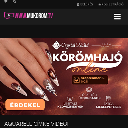
string(19) "/cimkek/aquarell/uj"
BELÉPÉS
REGISZTRÁCIÓ
Menu
Aquarell
körömdíszítés
videók
AQUARELL CÍMKE VIDEÓI