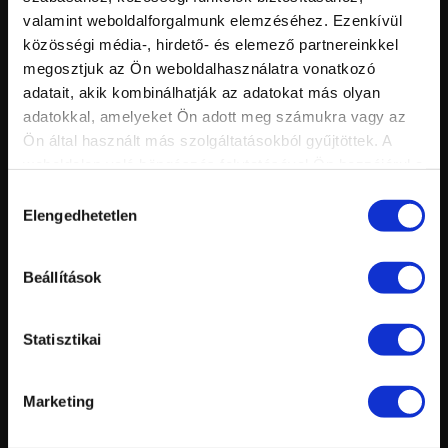
Értékelés:
Feltöltve:
valamint weboldalforgalmunk elemzéséhez. Ezenkívül
közösségi média-, hirdető- és elemező partnereinkkel
megosztjuk az Ön weboldalhasználatra vonatkozó
adatait, akik kombinálhatják az adatokat más olyan
adatokkal, amelyeket Ön adott meg számukra vagy az
Ön által használt más szolgáltatásokból gyűjtöttek. A
weboldalon való böngészés folytatásával Ön hozzájárul a
sütik használatához.
Hozzájárulás
Elengedhetetlen
kiválasztása
Vid
inf
TRANSPARENT PINK PORCELÁNPOR
Hossz:
Beállítások
Nézettség:
Értékelés:
Feltöltve:
Statisztikai
Marketing