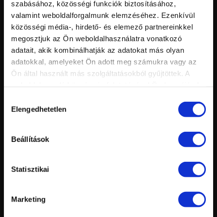
Értékelés:
szabásához, közösségi funkciók biztosításához,
Feltöltve:
valamint weboldalforgalmunk elemzéséhez. Ezenkívül
közösségi média-, hirdető- és elemező partnereinkkel
megosztjuk az Ön weboldalhasználatra vonatkozó
adatait, akik kombinálhatják az adatokat más olyan
adatokkal, amelyeket Ön adott meg számukra vagy az
Ön által használt más szolgáltatásokból gyűjtöttek. A
weboldalon való böngészés folytatásával Ön hozzájárul a
sütik használatához.
Hozzájárulás
Elengedhetetlen
kiválasztása
Vid
inf
3STEP CRYSTALAC FULL PLATINUM 2023/24 TÉL
Hossz:
Nézettség:
Beállítások
Értékelés:
Feltöltve:
Statisztikai
Marketing