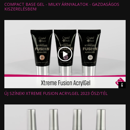
inf
COMPACT BASE GEL - MILKY ÁRNYALATOK - GAZDASÁGOS
Hossz:
Nézettség:
KISZERELÉSBEN!
Értékelés:
Feltöltve:
Vid
inf
ÚJ SZÍNEK! XTREME FUSION ACRYLGEL 2023 ŐSZ/TÉL
Hossz:
Nézettség:
Értékelés:
Feltöltve: