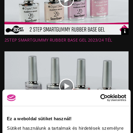
Vid
inf
2STEP SMARTGUMMY RUBBER BASE GEL 2023/24 TÉL
Hossz:
Nézettség:
Értékelés:
Feltöltve:
Vid
Ez a weboldal sütiket használ!
inf
2STEP SMARTGUMMY RUBBER BASE GEL 2023/24 TÉL
Hossz:
Sütiket használunk a tartalmak és hirdetések személyre
Nézettség: