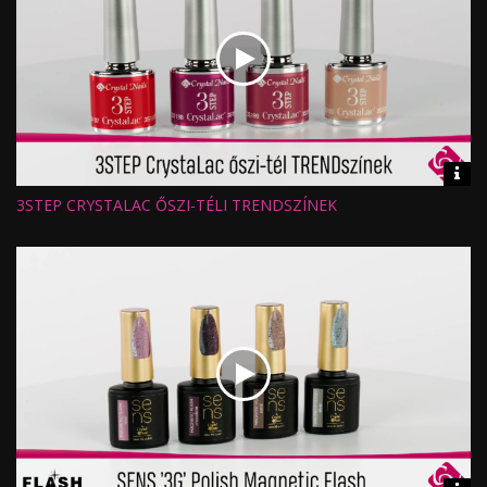
Vid
inf
3STEP CRYSTALAC ŐSZI-TÉLI TRENDSZÍNEK
Hossz:
Nézettség:
Értékelés:
Feltöltve: