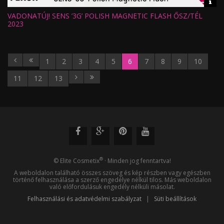
Vid
inf
VADONATÚJ! SENS ’3G’ POLISH MAGNETIC FLASH ŐSZ/TÉL
Hossz:
Nézettség:
2023
Értékelés:
Feltöltve:
1
2
3
4
5
6
7
8
9
10
11
12
13
®
© Elite Cosmetix
· Minden jog fenntartva!
A weboldalon található összes szöveg és kép részben vagy egészben
történő felhasználása a szerző engedélye nélkül tilos. Más weboldalon
való előfordulásuk engedély nélküli másolat.
Felhasználási és adatvédelmi szabályzat
|
Süti beállítások