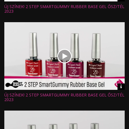
inf
ÚJ SZÍNEK! 2 STEP SMARTGUMMY RUBBER BASE GEL ŐSZ/TÉL
Hossz:
Nézettség:
2023
Értékelés:
Feltöltve:
Vid
inf
ÚJ SZÍNEK! 2 STEP SMARTGUMMY RUBBER BASE GEL ŐSZ/TÉL
Hossz:
Nézettség:
2023
Értékelés:
Feltöltve: