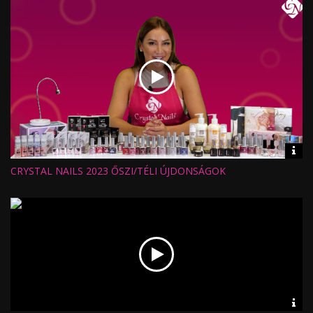
Vid
inf
CRYSTAL NAILS 2023 ŐSZI/TÉLI ÚJDONSÁGOK
Hossz:
Nézettség:
Értékelés:
Feltöltve:
Vid