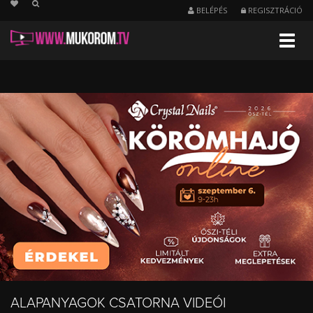
string(19) "/alapanyagok?page=6"
BELÉPÉS
REGISZTRÁCIÓ
Menu
Műköröm
alapanyagok
-
videó
csatorna
ALAPANYAGOK CSATORNA VIDEÓI