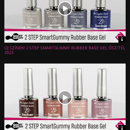
Vid
inf
ÚJ SZÍNEK! 2 STEP SMARTGUMMY RUBBER BASE GEL ŐSZ/TÉL
Hossz:
Nézettség:
2023
Értékelés:
Feltöltve:
Vid