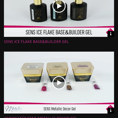
Vid
inf
SENS ICE FLAKE BASE&BUILDER GEL
Hossz:
Nézettség:
Értékelés:
Feltöltve:
Vid
inf
Hossz: