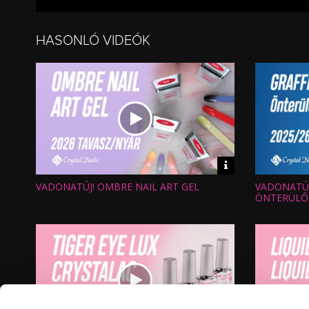
HASONLÓ VIDEÓK
Video
információk
VADONATÚJ! OMBRE NAIL ART GEL
VADONATÚJ!
Hossz:
Hossz:
Nézettség:
Nézettség
ÖNTERÜLŐ
Értékelés:
Értékelés:
Feltöltve:
Feltöltve: