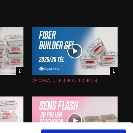
Video
Video
információk
informáci
L
VADONATÚJ! FIBER BUILDER GEL
Hossz:
Nézettség:
Értékelés:
Feltöltve: