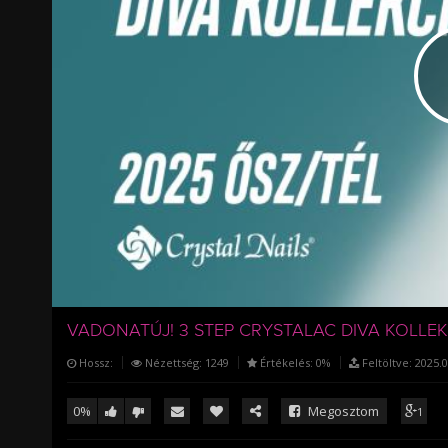
/
VADONATÚJ! 3 STEP CRYSTALAC DIVA KOLLEK
Hossz:
Nézettség:
1249
Értékelés:
0%
Feltöltve:
2025.0
0%
Megosztom
1