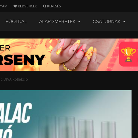
LYAM
KEDVENCEK
KERESÉS
FŐOLDAL
ALAPISMERETEK
CSATORNÁK
c DIVA kollekció