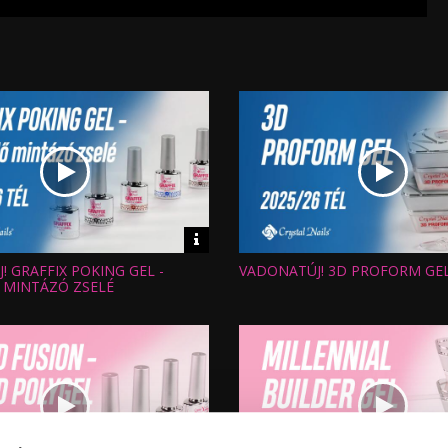
Video
információk
 GRAFFIX POKING GEL -
VADONATÚJ! 3D PROFORM GE
Hossz:
:
Nézettség:
 MINTÁZÓ ZSELÉ
Értékelés:
Feltöltve: