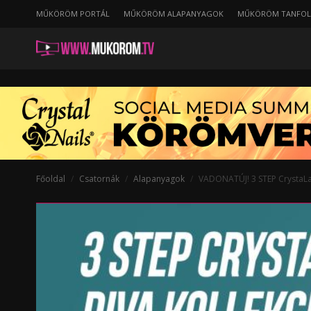
MŰKÖRÖM PORTÁL
MŰKÖRÖM ALAPANYAGOK
MŰKÖRÖM TANFO
Főoldal
Csatornák
Alapanyagok
VADONATÚJ! 3 STEP CrystaLa