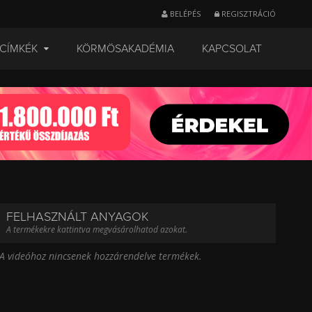
BELÉPÉS
REGISZTRÁCIÓ
CÍMKÉK
KÖRMÖSAKADÉMIA
KAPCSOLAT
FELHASZNÁLT ANYAGOK
A termékekre kattintva megvásárolhatod azokat.
A videóhoz nincsenek hozzárendelve termékek.