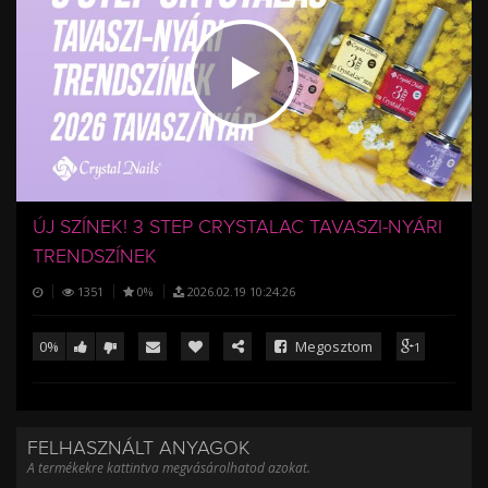
/
ÚJ SZÍNEK! 3 STEP CRYSTALAC TAVASZI-NYÁRI
TRENDSZÍNEK
1351
0%
2026.02.19 10:24:26
0%
Megosztom
1
FELHASZNÁLT ANYAGOK
A termékekre kattintva megvásárolhatod azokat.