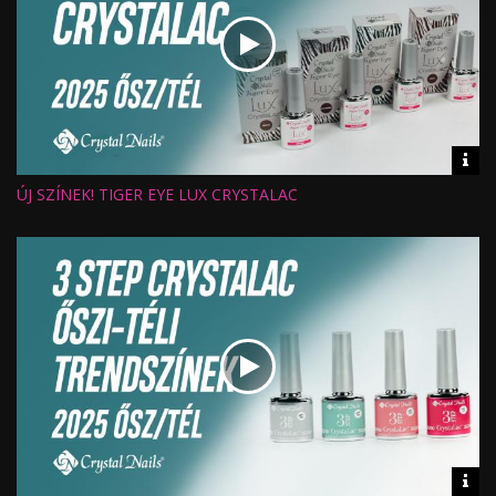
Vid
inf
ÚJ SZÍNEK! TIGER EYE LUX CRYSTALAC
Hossz:
Nézettség:
Értékelés:
Feltöltve:
Vid