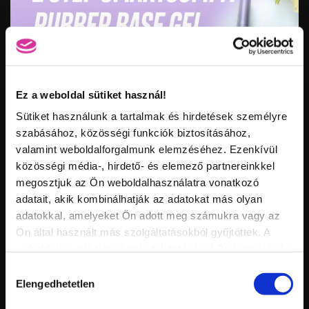
Ez a weboldal sütiket használ!
Vid
Sütiket használunk a tartalmak és hirdetések személyre
inf
szabásához, közösségi funkciók biztosításához,
ÚJ SZÍNEK! 2 STEP SMARTGUMMY RUBBER BASE GEL
Hossz:
Nézettség:
valamint weboldalforgalmunk elemzéséhez. Ezenkívül
Értékelés:
közösségi média-, hirdető- és elemező partnereinkkel
Feltöltve:
megosztjuk az Ön weboldalhasználatra vonatkozó
adatait, akik kombinálhatják az adatokat más olyan
adatokkal, amelyeket Ön adott meg számukra vagy az
Ön által használt más szolgáltatásokból gyűjtöttek. A
weboldalon való böngészés folytatásával Ön hozzájárul a
sütik használatához.
Hozzájárulás
Elengedhetetlen
kiválasztása