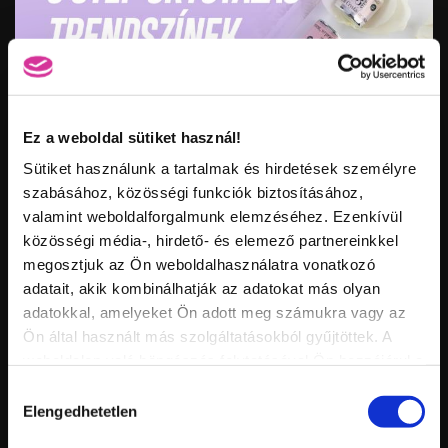
Ez a weboldal sütiket használ!
Vid
Sütiket használunk a tartalmak és hirdetések személyre
inf
szabásához, közösségi funkciók biztosításához,
ÚJ SZÍNEK! 3 STEP CRYSTALAC TRENDSZÍNEK
Hossz:
Nézettség:
valamint weboldalforgalmunk elemzéséhez. Ezenkívül
Értékelés:
közösségi média-, hirdető- és elemező partnereinkkel
Feltöltve:
megosztjuk az Ön weboldalhasználatra vonatkozó
adatait, akik kombinálhatják az adatokat más olyan
adatokkal, amelyeket Ön adott meg számukra vagy az
Ön által használt más szolgáltatásokból gyűjtöttek. A
weboldalon való böngészés folytatásával Ön hozzájárul a
sütik használatához.
Hozzájárulás
Elengedhetetlen
kiválasztása