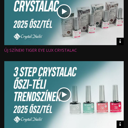
Vid
inf
ÚJ SZÍNEK! TIGER EYE LUX CRYSTALAC
Hossz:
Nézettség:
Értékelés:
Feltöltve:
Vid