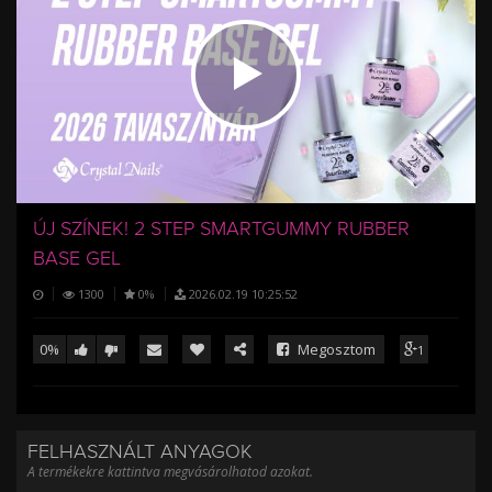
/
ÚJ SZÍNEK! 2 STEP SMARTGUMMY RUBBER
BASE GEL
1300
0%
2026.02.19 10:25:52
0%
Megosztom
1
FELHASZNÁLT ANYAGOK
A termékekre kattintva megvásárolhatod azokat.