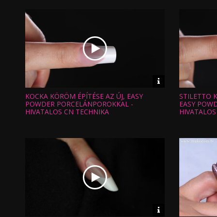
Video
információk
KOCKA KÖRÖM ÉPÍTÉSE AZ ÚJ, EASY
STILETTO 
Hossz:
Hossz:
Nézettség:
Nézettség
POWDER PORCELÁNPOROKKAL -
EASY POWD
Értékelés:
Értékelés:
HIVATALOS CN TECHNIKA
HIVATALOS
Feltöltve:
Feltöltve:
Video