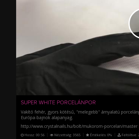
/
SUPER WHITE PORCELÁNPOR
Vakító fehér, gyors kötésű, "melegebb" árnyalatú porcelánp
Európa-bajnok alapanyag.
http://www.crystalnails.hu/bolt/mukorom-porcelan/master
Hossz:
00:56
Nézettség:
3565
Értékelés:
0%
Feltöltve:
2