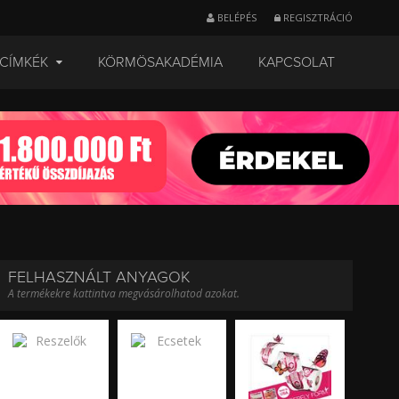
BELÉPÉS
REGISZTRÁCIÓ
CÍMKÉK
KÖRMÖSAKADÉMIA
KAPCSOLAT
FELHASZNÁLT ANYAGOK
A termékekre kattintva megvásárolhatod azokat.