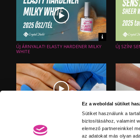
Video
információk
ÚJ ÁRNYALAT! ELASTY HARDENER MILKY
ÚJ SZÍN! S
Hossz:
Hossz:
Nézettség:
Nézettség
WHITE
Értékelés:
Értékelés:
Feltöltve:
Feltöltve:
Ez a weboldal sütiket has
Video
Sütiket használunk a tart
információk
XTREME SUPERIOR BUILDER GEL MILKY
ÚJDONSÁG!
Hossz:
Hossz:
biztosításához, valamint 
Nézettség:
Nézettség
ROSE
WHITE BUI
Értékelés:
Értékelés:
elemező partnereinkkel me
Feltöltve:
Feltöltve:
az adatokat más olyan ad