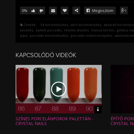
0%
Megosztom
1
Címkék:
3d körömdíszítés
akril körömdíszítés
akvarell körömdísz
készítés
épített porcelán
felületi díszítés
francia köröm
gótikus m
pipe
porcelán körömdíszítés
porcelán műkörömépítés
sablontechn
KAPCSOLÓDÓ VIDEÓK
Video
információk
SZÍNES PORCELÁNPOROK PALETTÁN -
ÉPÍTŐ POR
Hossz:
Hossz:
Nézettség:
Nézettség
CRYSTAL NAILS
CRYSTAL N
Értékelés:
Értékelés:
Feltöltve:
Feltöltve: