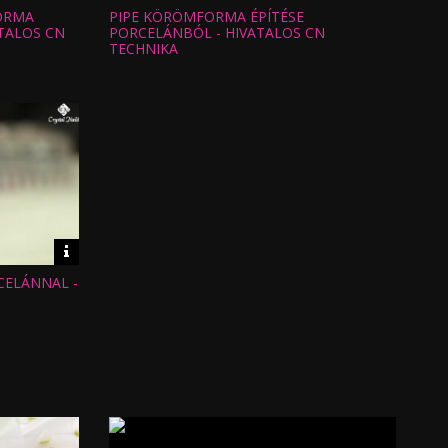
információk
informáci
ORMA
PIPE KÖRÖMFORMA ÉPÍTÉSE
Hossz:
Nézettség:
ATALOS CN
PORCELÁNBÓL - HIVATALOS CN
Értékelés:
TECHNIKA
Feltöltve:
Video
információk
ELÁNNAL -