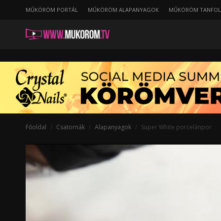
MŰKÖRÖM PORTÁL
MŰKÖRÖM ALAPANYAGOK
MŰKÖRÖM TANFO
Super
White
porcelánpor
Főoldal
Csatornák
Alapanyagok
Super White porcelánpor