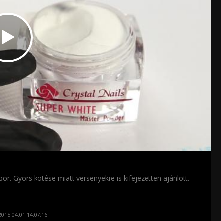
or. Gyors kötése miatt versenyekre is kifejezetten ajánlott.
015.04.01 14:07:16