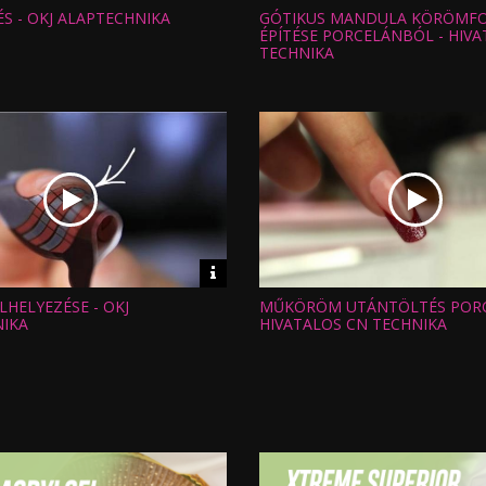
információk
S - OKJ ALAPTECHNIKA
GÓTIKUS MANDULA KÖRÖMF
Hossz:
:
Nézettség:
ÉPÍTÉSE PORCELÁNBÓL - HIV
Értékelés:
TECHNIKA
Feltöltve:
Video
információk
LHELYEZÉSE - OKJ
MŰKÖRÖM UTÁNTÖLTÉS PORC
Hossz:
:
Nézettség:
IKA
HIVATALOS CN TECHNIKA
Értékelés:
Feltöltve: