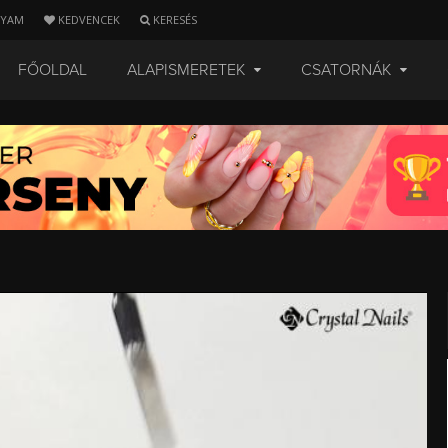
LYAM
KEDVENCEK
KERESÉS
FŐOLDAL
ALAPISMERETEK
CSATORNÁK