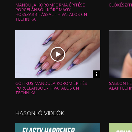
információk
MANDULA KÖRÖMFORMA ÉPÍTÉSE
ELŐKÉSZÍTÉ
Hossz:
Hossz:
Nézettség:
Nézettség
PORCELÁNBÓL KÖRÖMÁGY
Értékelés:
Értékelés:
HOSSZABBÍTÁSSAL - HIVATALOS CN
Feltöltve:
Feltöltve:
TECHNIKA
Video
információk
GÓTIKUS MANDULA KÖRÖM ÉPÍTÉS
SABLON FE
Hossz:
Hossz:
Nézettség:
Nézettség
PORCELÁNBÓL - HIVATALOS CN
ALAPTECHN
Értékelés:
Értékelés:
TECHNIKA
Feltöltve:
Feltöltve:
HASONLÓ VIDEÓK