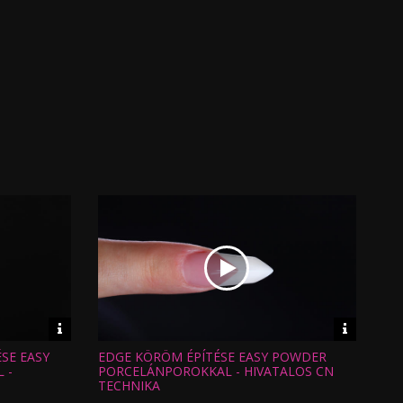
Video
Video
információk
informáci
SE EASY
EDGE KÖRÖM ÉPÍTÉSE EASY POWDER
Hossz:
Nézettség:
 -
PORCELÁNPOROKKAL - HIVATALOS CN
Értékelés:
TECHNIKA
Feltöltve: