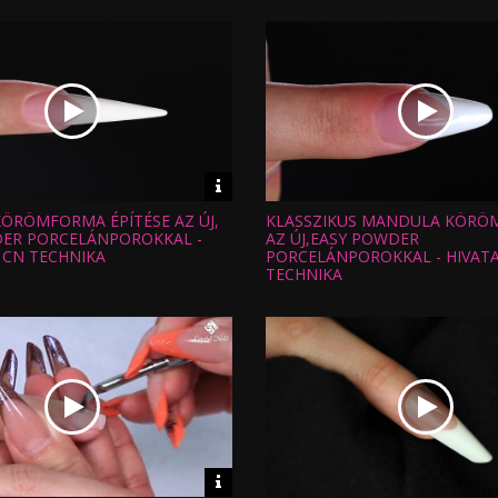
Video
információk
KÖRÖMFORMA ÉPÍTÉSE AZ ÚJ,
KLASSZIKUS MANDULA KÖRÖM
Hossz:
:
Nézettség:
ER PORCELÁNPOROKKAL -
AZ ÚJ,EASY POWDER
Értékelés:
 CN TECHNIKA
PORCELÁNPOROKKAL - HIVAT
Feltöltve:
TECHNIKA
Video