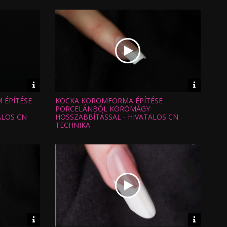
Video
Video
információk
informáci
 ÉPÍTÉSE
KOCKA KÖRÖMFORMA ÉPÍTÉSE
Hossz:
Nézettség:
PORCELÁNBÓL KÖRÖMÁGY
Értékelés:
ALOS CN
HOSSZABBÍTÁSSAL - HIVATALOS CN
Feltöltve:
TECHNIKA
Video
Video