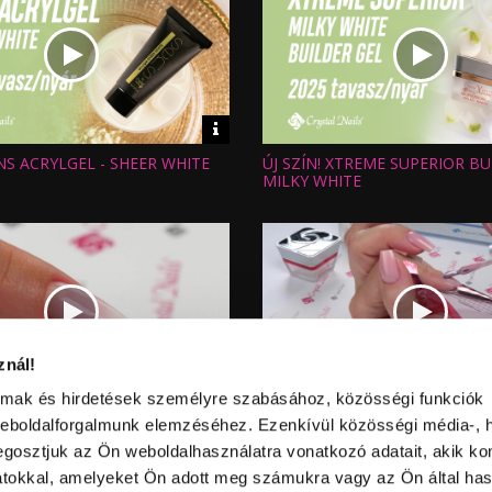
Video
információk
ENS ACRYLGEL - SHEER WHITE
ÚJ SZÍN! XTREME SUPERIOR BU
Hossz:
:
Nézettség:
MILKY WHITE
Értékelés:
Feltöltve:
znál!
Video
almak és hirdetések személyre szabásához, közösségi funkciók
információk
 BABYBOOMER CRYSTAL
ÚJDONSÁG -2021 NYÁR- XTRE
Hossz:
weboldalforgalmunk elemzéséhez. Ezenkívül közösségi média-, h
:
Nézettség:
LDER GEL
SUPERIOR BUILDER GEL - NAT
Értékelés:
gosztjuk az Ön weboldalhasználatra vonatkozó adatait, akik ko
Feltöltve:
atokkal, amelyeket Ön adott meg számukra vagy az Ön által ha