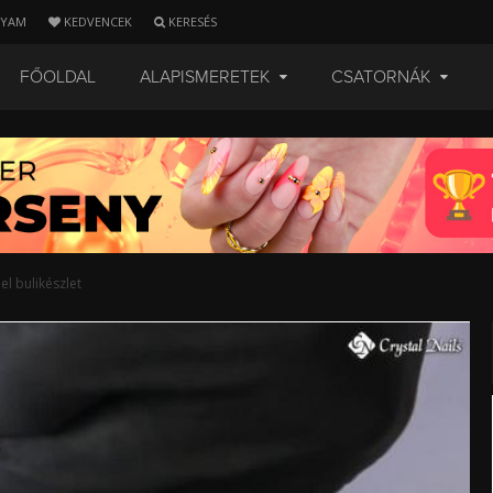
LYAM
KEDVENCEK
KERESÉS
FŐOLDAL
ALAPISMERETEK
CSATORNÁK
el bulikészlet