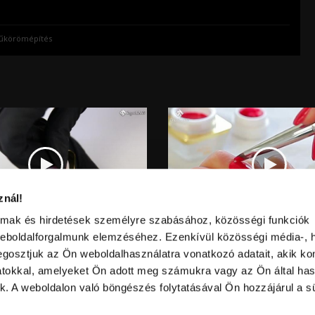
műkörömépítés
znál!
Video
almak és hirdetések személyre szabásához, közösségi funkciók
információk
IDAY! ROYAL GEL KÉSZLET
ROYAL GEL VS HAGYOMÁNYOS 
Hossz:
weboldalforgalmunk elemzéséhez. Ezenkívül közösségi média-, h
:
Nézettség:
ZSELÉ
Értékelés:
gosztjuk az Ön weboldalhasználatra vonatkozó adatait, akik ko
Feltöltve:
atokkal, amelyeket Ön adott meg számukra vagy az Ön által ha
ek. A weboldalon való böngészés folytatásával Ön hozzájárul a sü