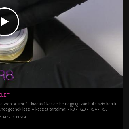
ZLET
l-ben. A limitált kiadású készletbe négy igazán bulis szín került,
ndégednek lesz! A készlet tartalma: - R8 - R20 - R54 - R56
014.12.10 13:59:49