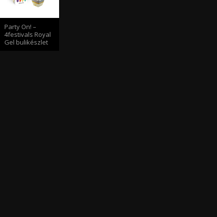
Party On! –
4festivals Royal
Gel bulikészlet