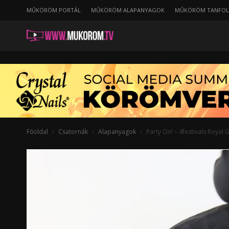
MŰKÖRÖM PORTÁL
MŰKÖRÖM ALAPANYAGOK
MŰKÖRÖM TANFO
Party
On!
–
4festivals
Royal
Gel
bulikészlet
Főoldal
Csatornák
Alapanyagok
Party On! – 4festivals Royal G