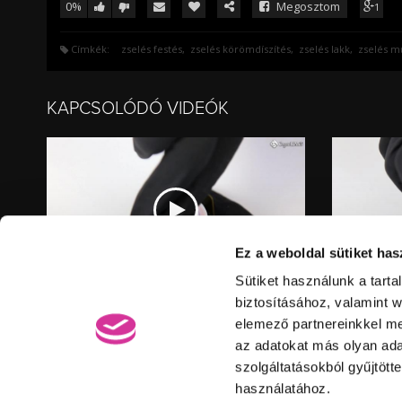
0%
Megosztom
1
Címkék:
zselés festés
zselés körömdíszítés
zselés lakk
zselés 
KAPCSOLÓDÓ VIDEÓK
Ez a weboldal sütiket has
Video
Sütiket használunk a tart
információk
MARRY ME! - ESKÜVŐI ROYAL GEL
HELLO HOL
Hossz:
Hossz:
biztosításához, valamint 
Nézettség:
Nézettség
KÉSZLET
Értékelés:
Értékelés:
elemező partnereinkkel me
Feltöltve:
Feltöltve:
az adatokat más olyan ad
szolgáltatásokból gyűjtött
®
használatához.
© Elite Cosmetix
· Minden jog fenntartva!