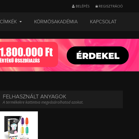
BELÉPÉS
REGISZTRÁCIÓ
CÍMKÉK
KÖRMÖSAKADÉMIA
KAPCSOLAT
FELHASZNÁLT ANYAGOK
A termékekre kattintva megvásárolhatod azokat.