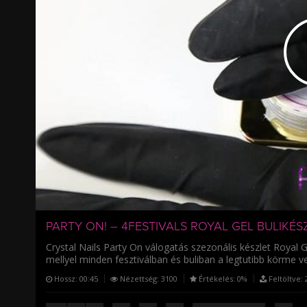
/
PARTY ON! – 4FESTIVALS ROYAL GEL BULIKÉS
Crystal Nails Party On válogatás szezonális készlet Royal Ge
mellyel minden fesztiválban és buliban a legtutibb körme ve
Hossz:
00:45
Nézettség:
3100
Értékelés:
0%
Feltöltve:
2