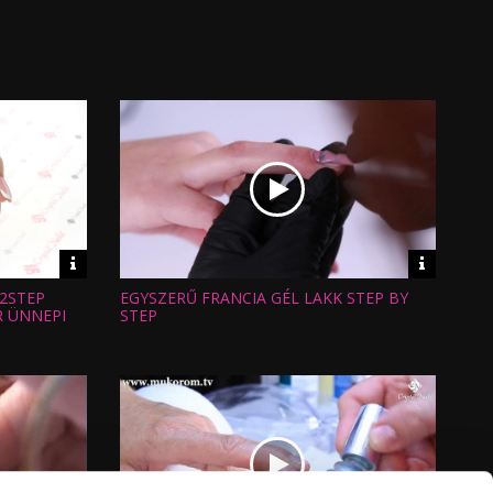
Video
Video
információk
informáci
2STEP
EGYSZERŰ FRANCIA GÉL LAKK STEP BY
Hossz:
Nézettség:
 ÜNNEPI
STEP
Értékelés:
Feltöltve: