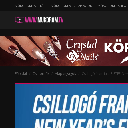
MŰKÖRÖM PORTÁL
MŰKÖRÖM ALAPANYAGOK
MŰKÖRÖM TANFO
Főoldal
Csatornák
Alapanyagok
Csillogó francia a 3 STEP New