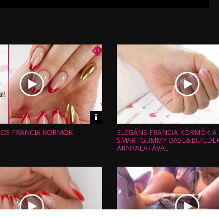
Video
információk
ROS FRANCIA KÖRMÖK
ELEGÁNS FRANCIA KÖRMÖK A 
Hossz:
:
Nézettség:
SMARTGUMMY BASE&BUILDER
Értékelés:
ÁRNYALATÁVAL
Feltöltve: