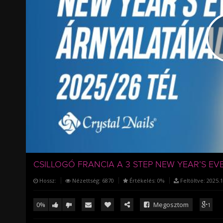
/
CSILLOGÓ FRANCIA A 3 STEP NEW YEAR’S E
Hossz:
Nézettség:
6870
Értékelés:
0%
Feltöltve:
2025.1
0%
Megosztom
1