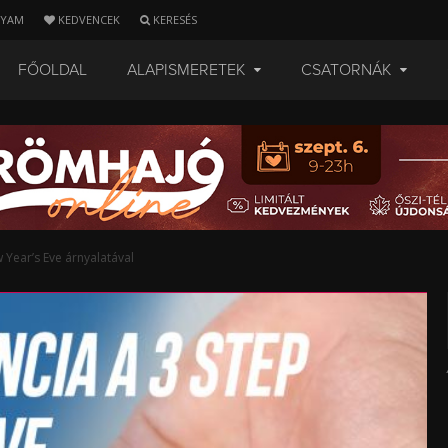
LYAM
KEDVENCEK
KERESÉS
FŐOLDAL
ALAPISMERETEK
CSATORNÁK
 Year’s Eve árnyalatával