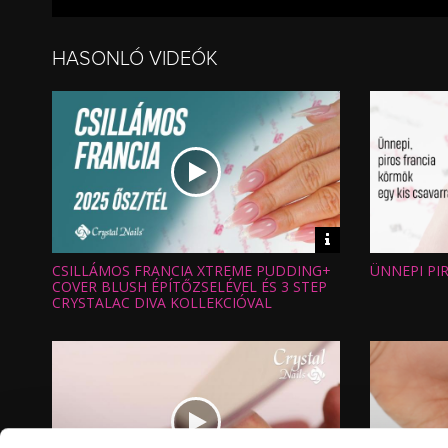
HASONLÓ VIDEÓK
Video
információk
CSILLÁMOS FRANCIA XTREME PUDDING+
ÜNNEPI PI
Hossz:
Hossz:
Nézettség:
Nézettség
COVER BLUSH ÉPÍTŐZSELÉVEL ÉS 3 STEP
Értékelés:
Értékelés:
CRYSTALAC DIVA KOLLEKCIÓVAL
Feltöltve:
Feltöltve: